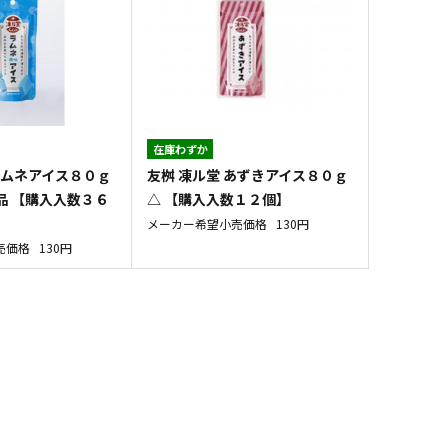
在庫わずか
ラムネアイス８０ｇ
友桝 凍ル堂 あずきアイス８０ｇ
品 【購入入数３６
△ 【購入入数１２個】
メーカー希望小売価格
130円
売価格
130円