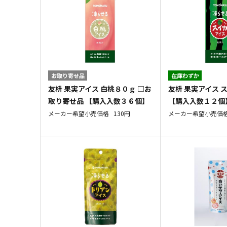
お取り寄せ品
在庫わずか
友枡 果実アイス 白桃８０ｇ □お
友枡 果実アイス 
取り寄せ品 【購入入数３６個】
【購入入数１２個
メーカー希望小売価格
130円
メーカー希望小売価