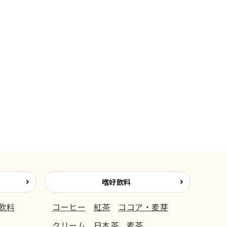
嗜好飲料
飲料
コーヒー
紅茶
ココア・麦芽
クリーム
日本茶
麦茶