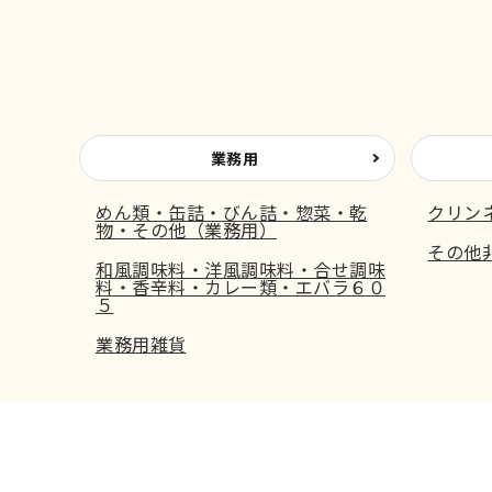
業務用
めん類・缶詰・びん詰・惣菜・乾
クリン
物・その他（業務用）
その他
和風調味料・洋風調味料・合せ調味
料・香辛料・カレー類・エバラ６０
５
業務用雑貨