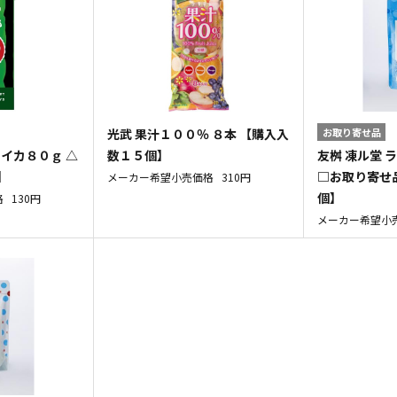
光武 果汁１００％ ８本 【購入入
お取り寄せ品
スイカ８０ｇ △
友桝 凍ル堂 
数１５個】
】
□お取り寄せ
メーカー希望小売価格
310円
個】
格
130円
メーカー希望小