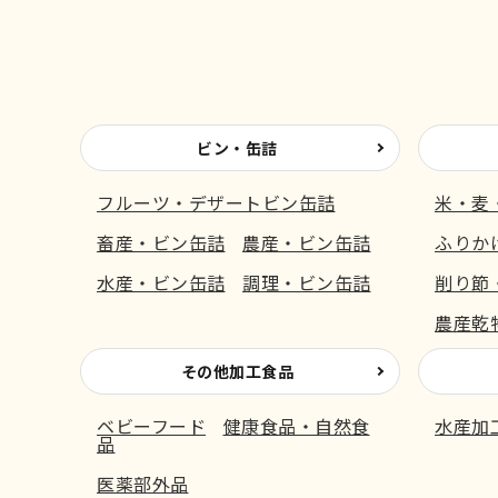
ビン・缶詰
フルーツ・デザートビン缶詰
米・麦
畜産・ビン缶詰
農産・ビン缶詰
ふりか
水産・ビン缶詰
調理・ビン缶詰
削り節
農産乾
その他加工食品
ベビーフード
健康食品・自然食
水産加
品
医薬部外品