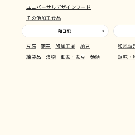
ユニバーサルデザインフード
その他加工食品
和日配
豆腐
蒟蒻
卵加工品
納豆
和風調
練製品
漬物
佃煮・煮豆
麺類
調味・