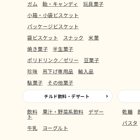
ガム
飴・キャンディ
玩具菓子
小箱・小袋ビスケット
パッケージビスケット
袋ビスケット
スナック
米菓
焼き菓子
半生菓子
ポリドリンク／ゼリー
豆菓子
珍味
吊下げ専用品
輸入品
駄菓子
その他菓子
チルド飲料・デザート
飲料
果汁・野菜系飲料
デザー
乾麺
ト
パスタ
牛乳
ヨーグルト