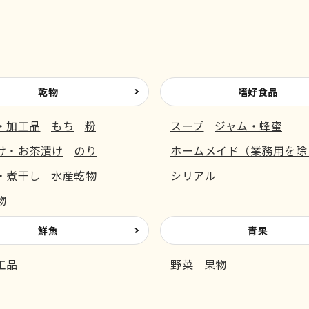
乾物
嗜好食品
・加工品
もち
粉
スープ
ジャム・蜂蜜
け・お茶漬け
のり
ホームメイド（業務用を除
・煮干し
水産乾物
シリアル
物
鮮魚
青果
工品
野菜
果物