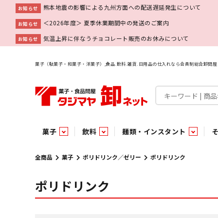
熊本地震の影響による九州方面への配送遅延発生について
お知らせ
＜2026年度＞ 夏季休業期間中の発送のご案内
お知らせ
気温上昇に伴なうチョコレート販売のお休みについて
お知らせ
菓子（駄菓子・和菓子・洋菓子）,食品.飲料.雑貨.日用品の仕入れなら会員制総合卸問
菓子
飲料
麺類・インスタント
菓子
飲料水
麺類
調味料
雑貨
業務用
特集
今月の特売
新商品
あ行
パン・生菓子
インスタント
ペット関連
か行
嗜好飲料
ビン・缶詰
業務用非食品
さ行
チルド飲料・デザート
業務用非食品
乾物
た行
嗜好食品
な行
は行
パン
全商品
菓子
ポリドリンク／ゼリー
ポリドリンク
ポリドリンク
チョコレート
炭酸飲料
乾麺
砂糖
洗剤
めん類・缶詰・びん詰・惣菜・乾物・その他（業務用
駄菓子特集
調味料
調味料
あ
い
即席麺 袋
甘味料
ヘアケア
インスタント
インスタント
う
濃縮・乳酸・乳飲料
切って使える！つり下げ４連・5連菓子
袋チョコ
え
塩
スキンケア
即席麺 カップ
お
味噌
ビン・缶詰
ビン・缶詰
ポケット
醤油
浴用剤
コーヒー飲料
パスタ
つゆ
ガム
麺類
麺類
口中衛生
たれ
パス
飴・
乾物
乾物
焼き菓子
ミキサー飲料
みりん風調味料
トイレ用品
当たり・占い付きのラッキーお菓子
青果
青果
ペット関連
ペット関連
半生菓子
洗濯用品
医薬部外品
香辛料
雑貨
雑貨
ポリドリンク／ゼリー
小物家具
業務用非食品
業務用非食品
低アルコール飲料
タジマヤ オリ
傘・袋物
業務用
業務用
豆
履
雑貨ギフト
その他雑貨