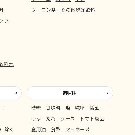
料
ウーロン茶
その他嗜好飲料
ンク
飲料水
調味料
ー
砂糖
甘味料
塩
味噌
醤油
つゆ
たれ
ソース
トマト製品
）除く
食用油
食酢
マヨネーズ