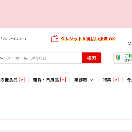
クレジット＆後払い決済 OK
屋「タジマヤ卸ネット」
閲
ご
検索
送料
その他食品
雑貨・日用品
業務用
特集
今
・生菓子
ま行
や行
加工食品ギフト
ら行
わ行
その他加工食品
鮮魚
青果
）
用品
タソース
キャンディ
紅茶・ココア飲料
ソース
エナジードリンク特集
嗜好食品
嗜好食品
和風調味料・洋風調味料・合せ調味料・香辛料・カレー類・エ
紙・生理用品
トマト製品
玩具菓子
嗜好飲料
嗜好飲料
茶系飲料
防臭・芳香剤
食用油
小箱・小袋ビスケット
飲料水
飲料水
東京のご当地お菓子
機能性飲料
食酢
菓子
菓子
殺虫・防虫剤
マヨネーズ
加工食品ギフト
加工食品ギフト
スポーツドリンク
お酒に合う！お
パッケージビス
化粧品
ドレッシ
そ
そ
ジナル商品（PB）
菓子
き物
その他飲料水
チルド飲料・デザート
チルド飲料・デザート
珍味
家庭消耗雑貨
吊下げ専用品
おすすめ・イチオシ商品
軽衣料
和日配
和日配
輸入品
台所用品
日配調理加工品
日配調理加工品
駄菓子
清掃用品
その他菓子
電気関