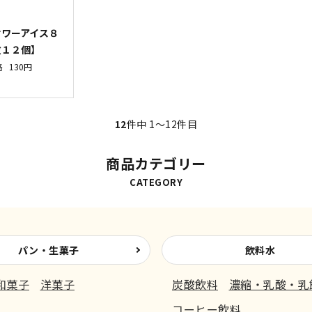
サワーアイス８
数１２個】
格
130円
12
件中 1〜12件目
商品カテゴリー
CATEGORY
パン・生菓子
飲料水
和菓子
洋菓子
炭酸飲料
濃縮・乳酸・乳
コーヒー飲料