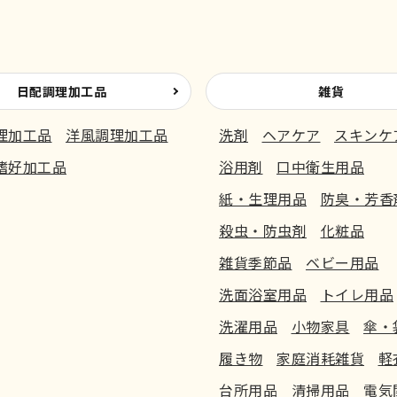
日配調理加工品
雑貨
理加工品
洋風調理加工品
洗剤
ヘアケア
スキンケ
嗜好加工品
浴用剤
口中衛生用品
紙・生理用品
防臭・芳香
殺虫・防虫剤
化粧品
雑貨季節品
ベビー用品
洗面浴室用品
トイレ用品
洗濯用品
小物家具
傘・
履き物
家庭消耗雑貨
軽
台所用品
清掃用品
電気