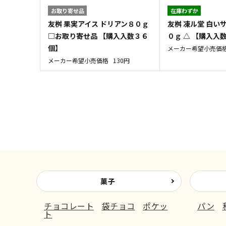
お取り寄せ品
在庫わずか
友桝 果実アイス ドリアン８０ｇ
友桝 凍ル堂 白い
□お取り寄せ品 【購入入数３６
０ｇ △ 【購入入
個】
メーカー希望小売価
メーカー希望小売価格
130円
菓子
チョコレート
袋チョコ
ポケッ
パン
ト