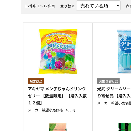
12
件中 1〜12件目
並び替え
表
お取り寄せ品
アキヤマ メン子ちゃんドリンク
光武 クリームソー
ゼリー 【数量限定】 【購入入数
り寄せ品 【購入
１２個】
メーカー希望小売価
メーカー希望小売価格
400円