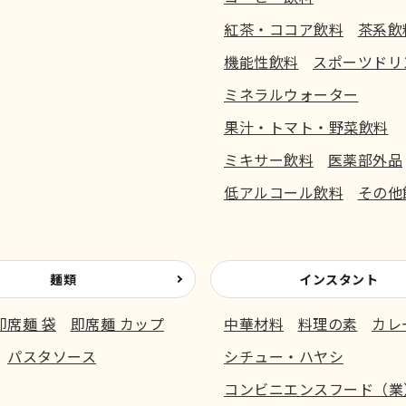
紅茶・ココア飲料
茶系飲
機能性飲料
スポーツドリ
ミネラルウォーター
果汁・トマト・野菜飲料
ミキサー飲料
医薬部外品
低アルコール飲料
その他
麺類
インスタント
即席麺 袋
即席麺 カップ
中華材料
料理の素
カレ
パスタソース
シチュー・ハヤシ
コンビニエンスフード（業