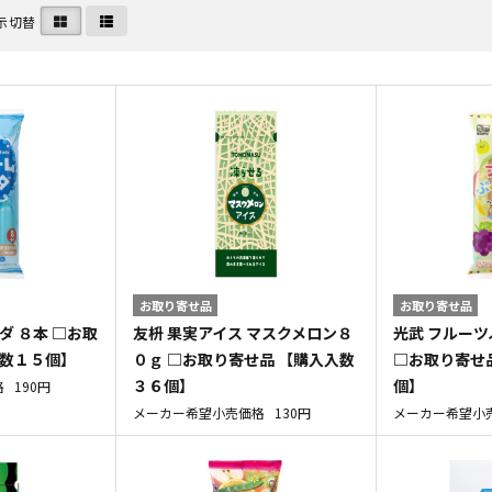
示切替
お取り寄せ品
お取り寄せ品
ダ ８本 □お取
友枡 果実アイス マスクメロン８
光武 フルーツ
入数１５個】
０ｇ □お取り寄せ品 【購入入数
□お取り寄せ
３６個】
個】
格
190円
メーカー希望小売価格
130円
メーカー希望小