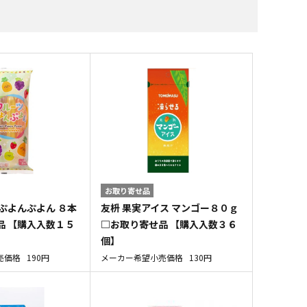
すべての飲料水
すべての調味料
すべての菓子
すべての雑貨
お取り寄せ品
ぷよんぷよん ８本
友枡 果実アイス マンゴー８０ｇ
品 【購入入数１５
□お取り寄せ品 【購入入数３６
個】
売価格
190円
メーカー希望小売価格
130円