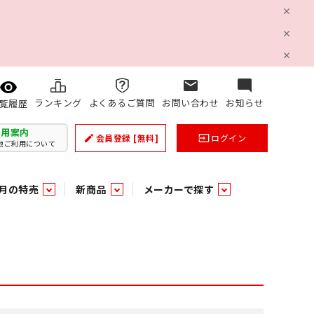
mail
mode_comment
ランキング
よくあるご質問
お問い合わせ
お知らせ
覧履歴
利用案内
会員登録
[無料]
ログイン
create
input
他ご利用について
月の特売
新商品
メーカーで探す
乳製品
和日配
日配調理加工品
バラ６０５
つまみ菓子・珍味
ケット
ング
の他加工食品
の他加工食品
ミネラルウォーター
雑貨季節品
うまみ調味料
袋ビスケット
業務用雑貨
ベビー用品
パン・生菓子
パン・生菓子
乾燥期の必需品！のど飴特集
果汁・トマト・野菜飲料
風味調味料（だしの素）
スナック
洗面浴室用品
みりん
みりん
米菓
鮮魚
鮮魚
連
文具
玩具
スポーツ用品
家庭補修
すべての業務用
すべての麺類
すべてのあ行