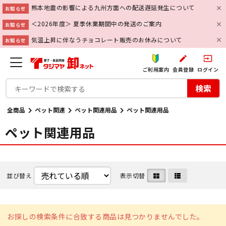
熊本地震の影響による九州方面への配送遅延発生について
お知らせ
＜2026年度＞ 夏季休業期間中の発送のご案内
お知らせ
気温上昇に伴なうチョコレート販売のお休みについて
お知らせ
create
input
ご利用案内
会員登録
ログイン
検索
全商品
ペット関連
ペット関連用品
ペット関連用品
ペット関連用品
並び替え
表示切替
お探しの検索条件に合致する商品は見つかりませんでした。