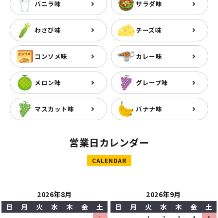
バニラ味
サラダ味
わさび味
チーズ味
コンソメ味
カレー味
メロン味
グレープ味
マスカット味
バナナ味
営業日カレンダー
CALENDAR
2026年8月
2026年9月
日
月
火
水
木
金
土
日
月
火
水
木
金
土
1
1
2
3
4
5