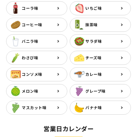
コーラ味
いちご味
コーヒー味
抹茶味
バニラ味
サラダ味
わさび味
チーズ味
コンソメ味
カレー味
メロン味
グレープ味
マスカット味
バナナ味
営業日カレンダー