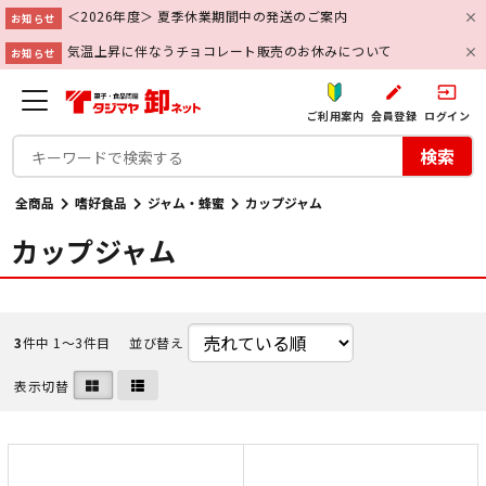
＜2026年度＞ 夏季休業期間中の発送のご案内
お知らせ
気温上昇に伴なうチョコレート販売のお休みについて
お知らせ
create
input
ご利用案内
会員登録
ログイン
検索
全商品
嗜好食品
ジャム・蜂蜜
カップジャム
カップジャム
3
件中 1〜3件目
並び替え
表示切替