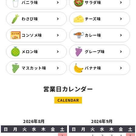
バニラ味
サラダ味
わさび味
チーズ味
コンソメ味
カレー味
メロン味
グレープ味
マスカット味
バナナ味
営業日カレンダー
CALENDAR
2026年8月
2026年9月
日
月
火
水
木
金
土
日
月
火
水
木
金
土
1
1
2
3
4
5