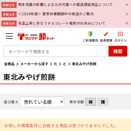
熊本地震の影響による九州方面への配送遅延発生について
お知らせ
＜2026年度＞ 夏季休業期間中の発送のご案内
お知らせ
気温上昇に伴なうチョコレート販売のお休みについて
お知らせ
create
input
ご利用案内
会員登録
ログイン
検索
全商品
メーカーから探す
た
と
東北みやげ煎餅
東北みやげ煎餅
並び替え
表示切替
お探しの検索条件に合致する商品は見つかりませんでした。