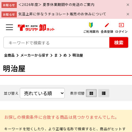
＜2026年度＞ 夏季休業期間中の発送のご案内
お知らせ
気温上昇に伴なうチョコレート販売のお休みについて
お知らせ
create
input
ご利用案内
会員登録
ログイン
検索
全商品
メーカーから探す
ま
め
明治屋
明治屋
並び替え
表示切替
お探しの検索条件に合致する商品は見つかりませんでした。
キーワードを短くしたり、より正確な名称で検索すると、商品がヒットす