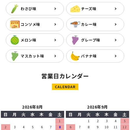
わさび味
チーズ味
コンソメ味
カレー味
メロン味
グレープ味
マスカット味
バナナ味
営業日カレンダー
CALENDAR
2026年8月
2026年9月
日
月
火
水
木
金
土
日
月
火
水
木
金
土
1
1
2
3
4
5
2
3
4
5
6
7
8
6
7
8
9
10
11
12