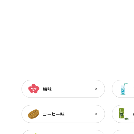
梅味
コーヒー味