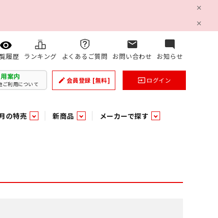
mail
mode_comment
ランキング
よくあるご質問
お問い合わせ
お知らせ
覧履歴
利用案内
会員登録
[無料]
ログイン
create
input
他ご利用について
月の特売
新商品
メーカーで探す
乳製品
和日配
日配調理加工品
バラ６０５
つまみ菓子・珍味
ケット
ング
の他加工食品
の他加工食品
ミネラルウォーター
雑貨季節品
うまみ調味料
袋ビスケット
業務用雑貨
ベビー用品
パン・生菓子
パン・生菓子
乾燥期の必需品！のど飴特集
果汁・トマト・野菜飲料
風味調味料（だしの素）
スナック
洗面浴室用品
みりん
みりん
米菓
鮮魚
鮮魚
連
文具
玩具
スポーツ用品
家庭補修
すべての業務用
すべての麺類
すべてのあ行
すべての飲料水
すべての調味料
すべての菓子