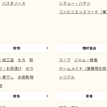
パスタソース
シチュー・ハヤシ
コンビニエンスフード（業
乾物
嗜好食品
・加工品
もち
粉
スープ
ジャム・蜂蜜
け・お茶漬け
のり
ホームメイド（業務用を除
・煮干し
水産乾物
シリアル
物
鮮魚
青果