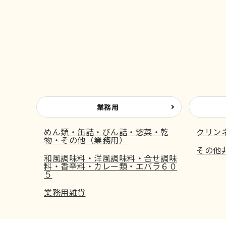
業務用
めん類・缶詰・びん詰・惣菜・乾
クリン
物・その他（業務用）
その他
和風調味料・洋風調味料・合せ調味
料・香辛料・カレー類・エバラ６０
５
業務用雑貨