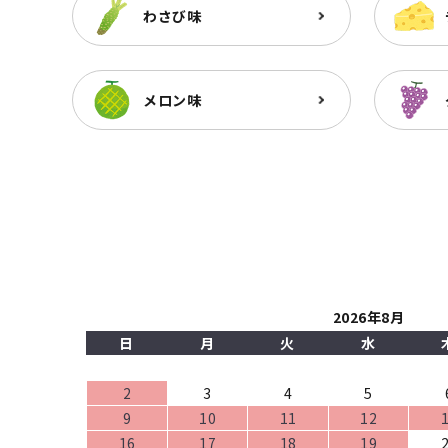
わさび味
メロン味
2026年8月
日
月
火
水
2
3
4
5
9
10
11
12
16
17
18
19