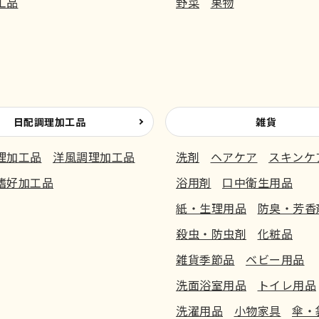
工品
野菜
果物
日配調理加工品
雑貨
理加工品
洋風調理加工品
洗剤
ヘアケア
スキンケ
嗜好加工品
浴用剤
口中衛生用品
紙・生理用品
防臭・芳香
殺虫・防虫剤
化粧品
雑貨季節品
ベビー用品
洗面浴室用品
トイレ用品
洗濯用品
小物家具
傘・