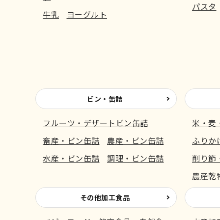
パスタ
牛乳
ヨーグルト
ビン・缶詰
フルーツ・デザートビン缶詰
米・麦
畜産・ビン缶詰
農産・ビン缶詰
ふりか
水産・ビン缶詰
調理・ビン缶詰
削り節
農産乾
その他加工食品