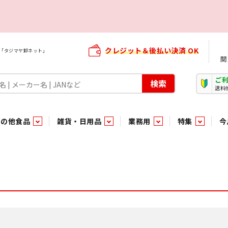
クレジット＆後払い決済 OK
屋「タジマヤ卸ネット」
閲
ご
検索
送料
その他食品
雑貨・日用品
業務用
特集
今
・生菓子
ま行
や行
加工食品ギフト
ら行
わ行
その他加工食品
鮮魚
青果
）
用品
タソース
キャンディ
紅茶・ココア飲料
ソース
エナジードリンク特集
嗜好食品
嗜好食品
和風調味料・洋風調味料・合せ調味料・香辛料・カレー類・エ
紙・生理用品
トマト製品
玩具菓子
嗜好飲料
嗜好飲料
茶系飲料
防臭・芳香剤
食用油
小箱・小袋ビスケット
飲料水
飲料水
東京のご当地お菓子
機能性飲料
食酢
菓子
菓子
殺虫・防虫剤
マヨネーズ
加工食品ギフト
加工食品ギフト
スポーツドリンク
お酒に合う！お
パッケージビス
化粧品
ドレッシ
そ
そ
ジナル商品（PB）
菓子
き物
その他飲料水
チルド飲料・デザート
チルド飲料・デザート
珍味
家庭消耗雑貨
吊下げ専用品
おすすめ・イチオシ商品
軽衣料
和日配
和日配
輸入品
台所用品
日配調理加工品
日配調理加工品
駄菓子
清掃用品
その他菓子
電気関