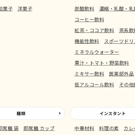
和菓子
洋菓子
炭酸飲料
濃縮・乳酸・乳
コーヒー飲料
紅茶・ココア飲料
茶系飲
機能性飲料
スポーツドリ
ミネラルウォーター
果汁・トマト・野菜飲料
ミキサー飲料
医薬部外品
低アルコール飲料
その他
麺類
インスタント
即席麺 袋
即席麺 カップ
中華材料
料理の素
カレ