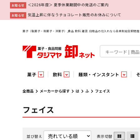
＜2026年度＞ 夏季休業期間中の発送のご案内
お知らせ
気温上昇に伴なうチョコレート販売のお休みについて
お知らせ
菓子（駄菓子・和菓子・洋菓子）,食品.飲料.雑貨.日用品の仕入れなら会員制総合卸問
菓子
飲料
麺類・インスタント
菓子
飲料水
麺類
調味料
雑貨
業務用
特集
今月の特売
新商品
あ行
パン・生菓子
インスタント
ペット関連
か行
嗜好飲料
ビン・缶詰
業務用非食品
さ行
チルド飲料・デザート
業務用非食品
乾物
た行
嗜好食品
な行
は行
パン
全商品
メーカーから探す
は
ふ
フェイス
フェイス
チョコレート
炭酸飲料
乾麺
砂糖
洗剤
めん類・缶詰・びん詰・惣菜・乾物・その他（業務用
駄菓子特集
調味料
調味料
あ
い
即席麺 袋
甘味料
ヘアケア
インスタント
インスタント
う
濃縮・乳酸・乳飲料
切って使える！つり下げ４連・5連菓子
袋チョコ
え
塩
スキンケア
即席麺 カップ
お
味噌
ビン・缶詰
ビン・缶詰
ポケット
醤油
浴用剤
コーヒー飲料
パスタ
つゆ
ガム
麺類
麺類
口中衛生
たれ
パス
飴・
乾物
乾物
焼き菓子
ミキサー飲料
みりん風調味料
トイレ用品
当たり・占い付きのラッキーお菓子
青果
青果
ペット関連
ペット関連
半生菓子
洗濯用品
医薬部外品
香辛料
雑貨
雑貨
ポリドリンク／ゼリー
小物家具
業務用非食品
業務用非食品
低アルコール飲料
タジマヤ オリ
傘・袋物
業務用
業務用
豆
履
雑貨ギフト
その他雑貨
並び替え
表示切替