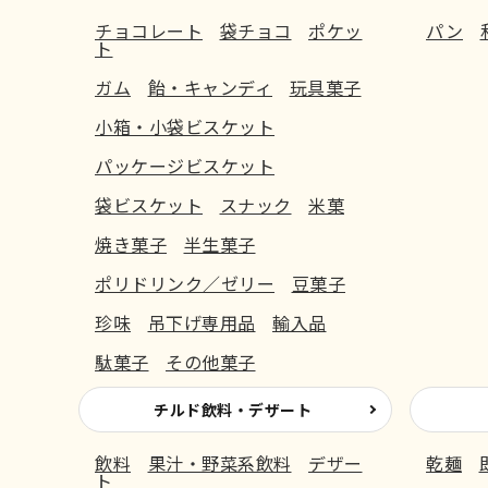
チョコレート
袋チョコ
ポケッ
パン
ト
ガム
飴・キャンディ
玩具菓子
小箱・小袋ビスケット
パッケージビスケット
袋ビスケット
スナック
米菓
焼き菓子
半生菓子
ポリドリンク／ゼリー
豆菓子
珍味
吊下げ専用品
輸入品
駄菓子
その他菓子
チルド飲料・デザート
飲料
果汁・野菜系飲料
デザー
乾麺
ト