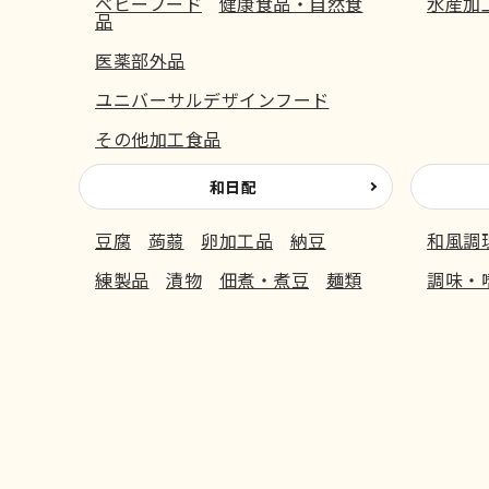
ベビーフード
健康食品・自然食
水産加
品
医薬部外品
ユニバーサルデザインフード
その他加工食品
和日配
豆腐
蒟蒻
卵加工品
納豆
和風調
練製品
漬物
佃煮・煮豆
麺類
調味・