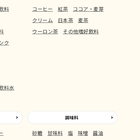
飲料
コーヒー
紅茶
ココア・麦芽
クリーム
日本茶
麦茶
料
ウーロン茶
その他嗜好飲料
ンク
飲料水
調味料
ー
砂糖
甘味料
塩
味噌
醤油