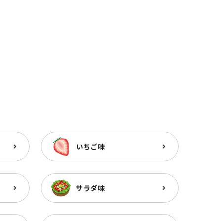
いちご味
サラダ味