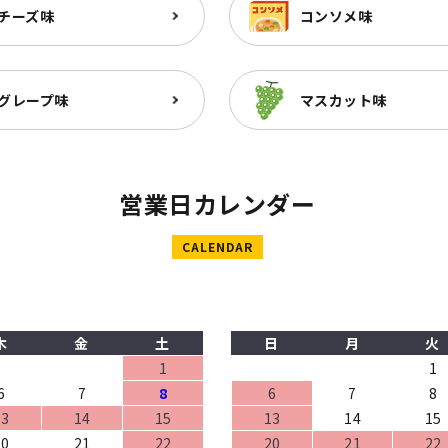
チーズ味
コンソメ味
グレープ味
マスカット味
営業日カレンダー
CALENDAR
木
金
土
日
月
火
1
1
6
7
8
6
7
8
13
14
15
13
14
15
20
21
22
20
21
22