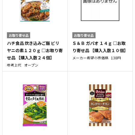
お取り寄せ品
お取り寄せ品
ハチ食品 炊き込みご飯 ビリ
Ｓ＆Ｂ ガパオ １４ｇ □お取
ヤニの素１２０ｇ □お取り寄
り寄せ品 【購入入数１０個】
せ品 【購入入数２４個】
メーカー希望小売価格
138円
参考上代
オープン