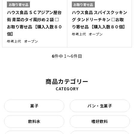
お取り寄せ品
お取り寄せ品
ハウス食品 ＳＣアジアン屋台
ハウス食品 スパイスクッキン
街 青菜のタイ風炒め２袋 □
グ タンドリーチキン □お取
お取り寄せ品 【購入入数８０
り寄せ品 【購入入数８０個】
個】
参考上代
オープン
参考上代
オープン
6
件中 1〜6件目
商品カテゴリー
CATEGORY
菓子
パン・生菓子
飲料水
嗜好飲料