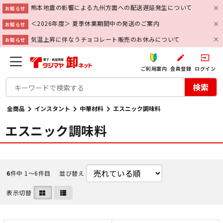
熊本地震の影響による九州方面への配送遅延発生について
お知らせ
＜2026年度＞ 夏季休業期間中の発送のご案内
お知らせ
気温上昇に伴なうチョコレート販売のお休みについて
お知らせ
create
input
ご利用案内
会員登録
ログイン
検索
全商品
インスタント
中華材料
エスニック調味料
エスニック調味料
6
件中 1〜6件目
並び替え
表示切替