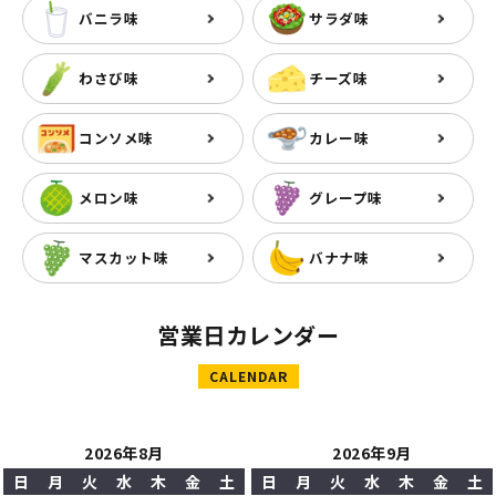
バニラ味
サラダ味
わさび味
チーズ味
コンソメ味
カレー味
メロン味
グレープ味
マスカット味
バナナ味
営業日カレンダー
CALENDAR
2026年8月
2026年9月
日
月
火
水
木
金
土
日
月
火
水
木
金
土