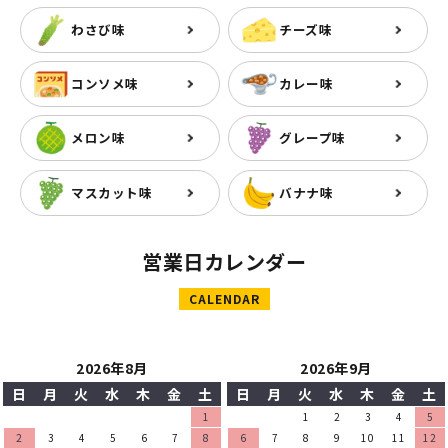
わさび味
チーズ味
コンソメ味
カレー味
メロン味
グレープ味
マスカット味
バナナ味
営業日カレンダー
CALENDAR
2026年8月
2026年9月
日
月
火
水
木
金
土
日
月
火
水
木
金
土
1
1
2
3
4
5
2
3
4
5
6
7
8
6
7
8
9
10
11
12