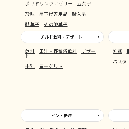
ポリドリンク／ゼリー
豆菓子
珍味
吊下げ専用品
輸入品
駄菓子
その他菓子
チルド飲料・デザート
飲料
果汁・野菜系飲料
デザー
乾麺
ト
パスタ
牛乳
ヨーグルト
ビン・缶詰