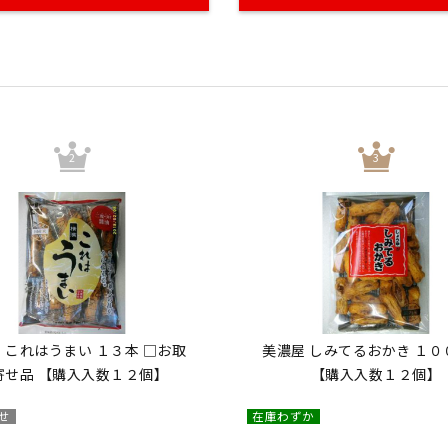
 これはうまい １３本 □お取
美濃屋 しみてるおかき １０
寄せ品 【購入入数１２個】
【購入入数１２個】
せ
在庫わずか