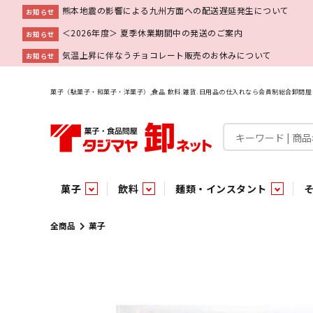
熊本地震の影響による九州方面への配送遅延発生について
お知らせ
＜2026年度＞ 夏季休業期間中の発送のご案内
お知らせ
気温上昇に伴なうチョコレート販売のお休みについて
お知らせ
菓子（駄菓子・和菓子・洋菓子）,食品.飲料.雑貨.日用品の仕入れなら会員制総合卸問
菓子
飲料
麺類・インスタント
菓子
飲料水
麺類
調味料
雑貨
業務用
特集
今月の特売
新商品
あ行
パン・生菓子
インスタント
ペット関連
か行
嗜好飲料
ビン・缶詰
業務用非食品
さ行
チルド飲料・デザート
業務用非食品
乾物
た行
嗜好食品
な行
は行
パン
全商品
菓子
チョコレート
炭酸飲料
乾麺
砂糖
洗剤
めん類・缶詰・びん詰・惣菜・乾物・その他（業務用
駄菓子特集
調味料
調味料
あ
い
即席麺 袋
甘味料
ヘアケア
インスタント
インスタント
う
濃縮・乳酸・乳飲料
切って使える！つり下げ４連・5連菓子
袋チョコ
え
塩
スキンケア
即席麺 カップ
お
味噌
ビン・缶詰
ビン・缶詰
ポケット
醤油
浴用剤
コーヒー飲料
パスタ
つゆ
ガム
麺類
麺類
口中衛生
たれ
パス
飴・
乾物
乾物
焼き菓子
ミキサー飲料
みりん風調味料
トイレ用品
当たり・占い付きのラッキーお菓子
青果
青果
ペット関連
ペット関連
半生菓子
洗濯用品
医薬部外品
香辛料
雑貨
雑貨
ポリドリンク／ゼリー
小物家具
業務用非食品
業務用非食品
低アルコール飲料
タジマヤ オリ
傘・袋物
業務用
業務用
豆
履
雑貨ギフト
その他雑貨