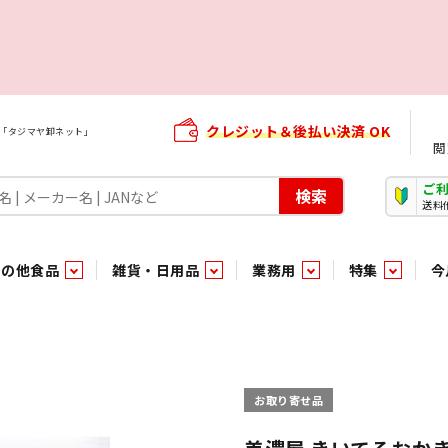
クレジット＆後払い決済 OK
屋「タジマヤ卸ネット」
閲
ご
検索
送料
その他食品
雑貨・日用品
業務用
特集
今
・生菓子
ま行
や行
加工食品ギフト
ら行
わ行
その他加工食品
鮮魚
青果
）
用品
タソース
キャンディ
紅茶・ココア飲料
ソース
エナジードリンク特集
嗜好食品
嗜好食品
和風調味料・洋風調味料・合せ調味料・香辛料・カレー類・エ
紙・生理用品
トマト製品
玩具菓子
嗜好飲料
嗜好飲料
茶系飲料
防臭・芳香剤
食用油
小箱・小袋ビスケット
飲料水
飲料水
東京のご当地お菓子
機能性飲料
食酢
菓子
菓子
殺虫・防虫剤
マヨネーズ
加工食品ギフト
加工食品ギフト
スポーツドリンク
お酒に合う！お
パッケージビス
化粧品
ドレッシ
そ
そ
お取り寄せ品
ジナル商品（PB）
菓子
き物
その他飲料水
チルド飲料・デザート
チルド飲料・デザート
珍味
家庭消耗雑貨
吊下げ専用品
おすすめ・イチオシ商品
軽衣料
和日配
和日配
輸入品
台所用品
日配調理加工品
日配調理加工品
駄菓子
清掃用品
その他菓子
電気関