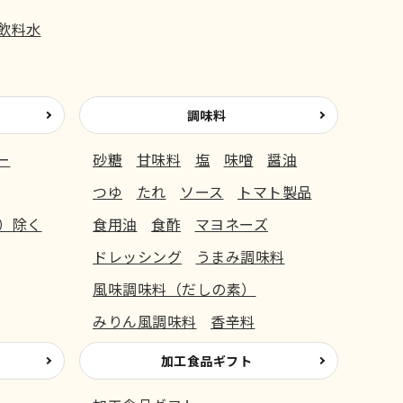
飲料水
調味料
ー
砂糖
甘味料
塩
味噌
醤油
つゆ
たれ
ソース
トマト製品
）除く
食用油
食酢
マヨネーズ
ドレッシング
うまみ調味料
風味調味料（だしの素）
みりん風調味料
香辛料
加工食品ギフト