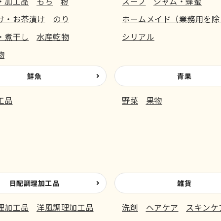
・加工品
もち
粉
スープ
ジャム・蜂蜜
け・お茶漬け
のり
ホームメイド（業務用を除
・煮干し
水産乾物
シリアル
物
鮮魚
青果
工品
野菜
果物
日配調理加工品
雑貨
理加工品
洋風調理加工品
洗剤
ヘアケア
スキンケ