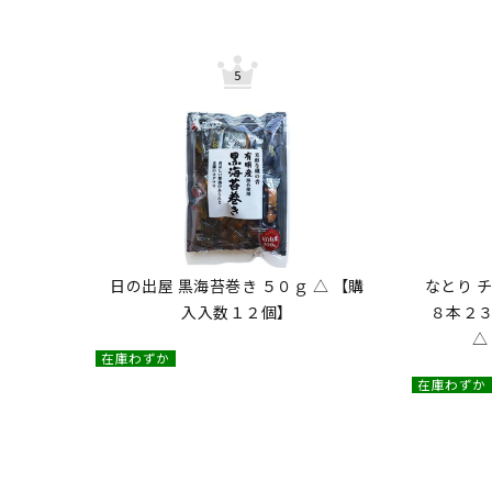
日の出屋 黒海苔巻き ５０ｇ △ 【購
なとり 
入入数１２個】
８本２３
△
在庫わずか
在庫わずか