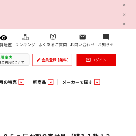
mail
mode_comment
ランキング
よくあるご質問
お問い合わせ
お知らせ
覧履歴
利用案内
会員登録
[無料]
ログイン
create
input
他ご利用について
月の特売
新商品
メーカーで探す
乳製品
和日配
日配調理加工品
バラ６０５
つまみ菓子・珍味
ケット
ング
の他加工食品
の他加工食品
ミネラルウォーター
雑貨季節品
うまみ調味料
袋ビスケット
業務用雑貨
ベビー用品
パン・生菓子
パン・生菓子
乾燥期の必需品！のど飴特集
果汁・トマト・野菜飲料
風味調味料（だしの素）
スナック
洗面浴室用品
みりん
みりん
米菓
鮮魚
鮮魚
連
文具
玩具
スポーツ用品
家庭補修
すべての業務用
すべての麺類
すべてのあ行