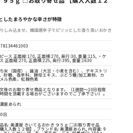
 ９５ｇ □お取り寄せ品 【購入入数１２
すべての飲料水
すべての調味料
すべての菓子
すべての雑貨
としたまろやかな辛さが特徴
りしみ込ませ、韓国唐辛子でピリッとした香り高いおかき
978134461003
ピース 正面縦:170, 正面横:270, 奥行:30, 重量:115, ・ケ
ス 正面縦:270, 正面横:225, 奥行:395, 重量:1630
ち米（国産）、醤油（大豆・小麦を含む）、デキストリ
、砂糖、香辛料、酵母エキス、ぶどう糖/加工澱粉、カ
メル色素、紅麹色素
文後のお取り寄せ商品となります。（1週間～10日程度
時間を頂戴する場合がございますのでご了承下さい）。
濃屋あられ
50日
品名: 美濃屋 きいてるおかき ９５ｇ □お取り寄せ品
購入入数１２個】, ブランド名: 美濃屋あられ, 内容量: 9
g, アレルゲン: 卵、乳、落花生、ごま, 栄養成分: 100ｇ,