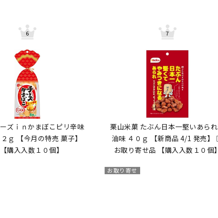
チーズｉｎかまぼこピリ辛味
栗山米菓 たぶん日本一堅いあられ
２ｇ 【今月の特売 菓子】
油味 ４０ｇ 【新商品 4/1 発売】 
 【購入入数１０個】
お取り寄せ品 【購入入数１０個
お取り寄せ