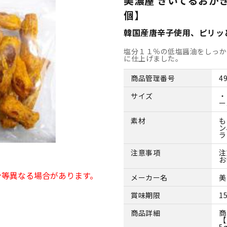
美濃屋 きいてるおかき
個】
韓国産唐辛子使用、ピリッ
塩分１１％の低塩醤油をしっか
に仕上げました。
商品管理番号
4
サイズ
・
ー
素材
も
ン
ラ
注意事項
注
お
ン等異なる場合があります。
メーカー名
美
賞味期限
1
商品詳細
商
【
5