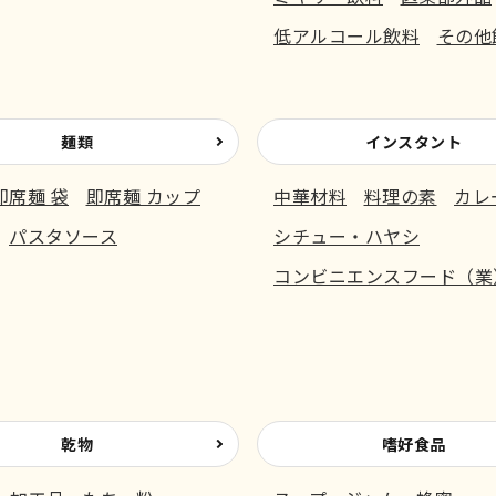
低アルコール飲料
その他
麺類
インスタント
即席麺 袋
即席麺 カップ
中華材料
料理の素
カレ
パスタソース
シチュー・ハヤシ
コンビニエンスフード（業
乾物
嗜好食品