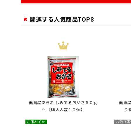
関連する人気商品TOP8
美濃屋あられ しみてるおかき６０ｇ
美濃屋
△ 【購入入数１２個】
り
在庫わずか
お取り寄