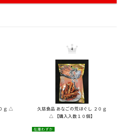
０ｇ △
久慈食品 あなごの荒ほぐし ２０ｇ
△ 【購入入数１０個】
在庫わずか