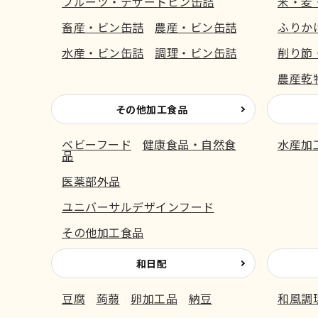
フルーツ・デザートビン缶詰
米・麦
畜産・ビン缶詰
農産・ビン缶詰
ふりか
水産・ビン缶詰
調理・ビン缶詰
削り節
農産乾
その他加工食品
ベビーフード
健康食品・自然食
水産加
品
医薬部外品
ユニバーサルデザインフード
その他加工食品
和日配
豆腐
蒟蒻
卵加工品
納豆
和風調