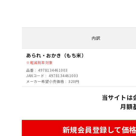
内訳
あられ・おかき（もち米）
軽減税率対象
品番
4978134461003
JANコード
4978134461003
メーカー希望小売価格
320円
当サイトは
月額
新規会員登録して価