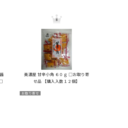
醤
美濃屋 甘辛小角 ６０ｇ □お取り寄
□
せ品 【購入入数１２個】
】
お取り寄せ