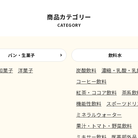
商品カテゴリー
CATEGORY
パン・生菓子
飲料水
和菓子
洋菓子
炭酸飲料
濃縮・乳酸・乳
コーヒー飲料
紅茶・ココア飲料
茶系飲
機能性飲料
スポーツドリ
ミネラルウォーター
果汁・トマト・野菜飲料
ミキサー飲料
医薬部外品