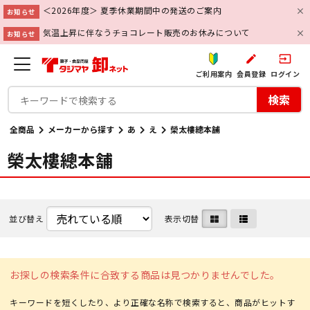
＜2026年度＞ 夏季休業期間中の発送のご案内
お知らせ
気温上昇に伴なうチョコレート販売のお休みについて
お知らせ
create
input
ご利用案内
会員登録
ログイン
検索
全商品
メーカーから探す
あ
え
榮太樓總本舗
榮太樓總本舗
並び替え
表示切替
お探しの検索条件に合致する商品は見つかりませんでした。
キーワードを短くしたり、より正確な名称で検索すると、商品がヒットす