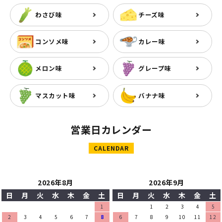
わさび味
チーズ味
コンソメ味
カレー味
メロン味
グレープ味
マスカット味
バナナ味
営業日カレンダー
CALENDAR
2026年8月
2026年9月
日
月
火
水
木
金
土
日
月
火
水
木
金
土
1
1
2
3
4
5
2
3
4
5
6
7
8
6
7
8
9
10
11
12