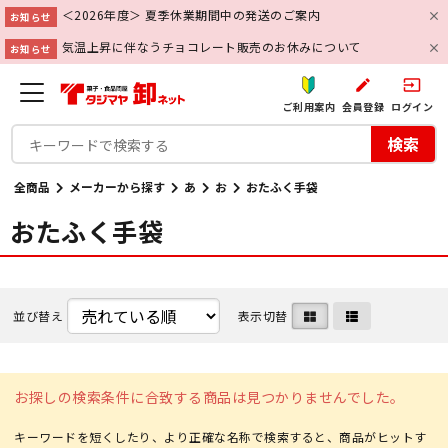
＜2026年度＞ 夏季休業期間中の発送のご案内
お知らせ
気温上昇に伴なうチョコレート販売のお休みについて
お知らせ
create
input
ご利用案内
会員登録
ログイン
検索
全商品
メーカーから探す
あ
お
おたふく手袋
おたふく手袋
並び替え
表示切替
お探しの検索条件に合致する商品は見つかりませんでした。
キーワードを短くしたり、より正確な名称で検索すると、商品がヒットす