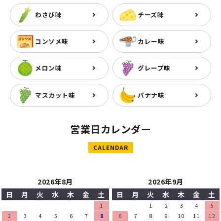
わさび味
チーズ味
コンソメ味
カレー味
メロン味
グレープ味
マスカット味
バナナ味
営業日カレンダー
CALENDAR
2026年8月
2026年9月
日
月
火
水
木
金
土
日
月
火
水
木
金
土
1
1
2
3
4
5
2
3
4
5
6
7
8
6
7
8
9
10
11
12