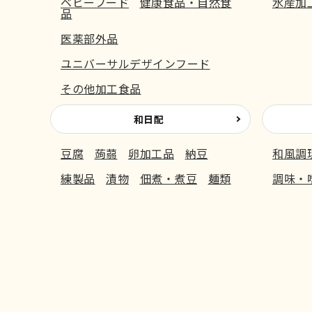
ベビーフード
健康食品・自然食
水産加
品
医薬部外品
ユニバーサルデザインフード
その他加工食品
和日配
豆腐
蒟蒻
卵加工品
納豆
和風調
練製品
漬物
佃煮・煮豆
麺類
調味・