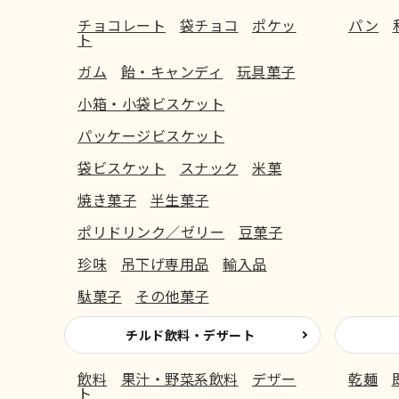
チョコレート
袋チョコ
ポケッ
パン
ト
ガム
飴・キャンディ
玩具菓子
小箱・小袋ビスケット
パッケージビスケット
袋ビスケット
スナック
米菓
焼き菓子
半生菓子
ポリドリンク／ゼリー
豆菓子
珍味
吊下げ専用品
輸入品
駄菓子
その他菓子
チルド飲料・デザート
飲料
果汁・野菜系飲料
デザー
乾麺
ト