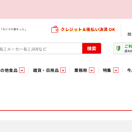
クレジット＆後払い決済 OK
屋「タジマヤ卸ネット」
閲
ご
検索
送料
その他食品
雑貨・日用品
業務用
特集
今
・生菓子
ま行
や行
加工食品ギフト
ら行
わ行
その他加工食品
鮮魚
青果
）
用品
タソース
キャンディ
紅茶・ココア飲料
ソース
エナジードリンク特集
嗜好食品
嗜好食品
和風調味料・洋風調味料・合せ調味料・香辛料・カレー類・エ
紙・生理用品
トマト製品
玩具菓子
嗜好飲料
嗜好飲料
茶系飲料
防臭・芳香剤
食用油
小箱・小袋ビスケット
飲料水
飲料水
東京のご当地お菓子
機能性飲料
食酢
菓子
菓子
殺虫・防虫剤
マヨネーズ
加工食品ギフト
加工食品ギフト
スポーツドリンク
お酒に合う！お
パッケージビス
化粧品
ドレッシ
そ
そ
ジナル商品（PB）
菓子
き物
その他飲料水
チルド飲料・デザート
チルド飲料・デザート
珍味
家庭消耗雑貨
吊下げ専用品
おすすめ・イチオシ商品
軽衣料
和日配
和日配
輸入品
台所用品
日配調理加工品
日配調理加工品
駄菓子
清掃用品
その他菓子
電気関