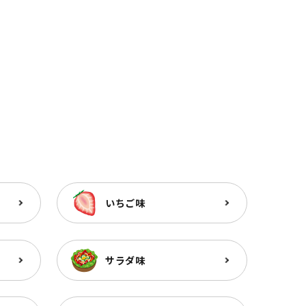
いちご味
サラダ味