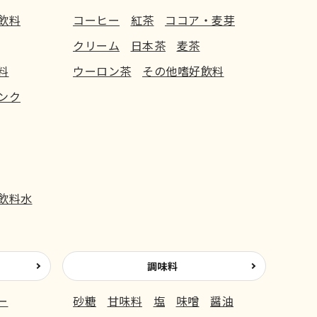
飲料
コーヒー
紅茶
ココア・麦芽
クリーム
日本茶
麦茶
料
ウーロン茶
その他嗜好飲料
ンク
飲料水
調味料
ー
砂糖
甘味料
塩
味噌
醤油