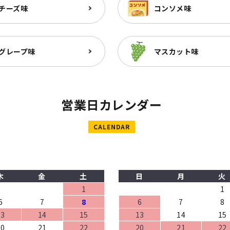
チーズ味
コンソメ味
グレープ味
マスカット味
営業日カレンダー
CALENDAR
木
金
土
日
月
火
1
1
6
7
8
6
7
8
13
14
15
13
14
15
20
21
22
20
21
22