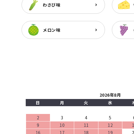
わさび味
メロン味
2026年8月
日
月
火
水
2
3
4
5
9
10
11
12
16
17
18
19