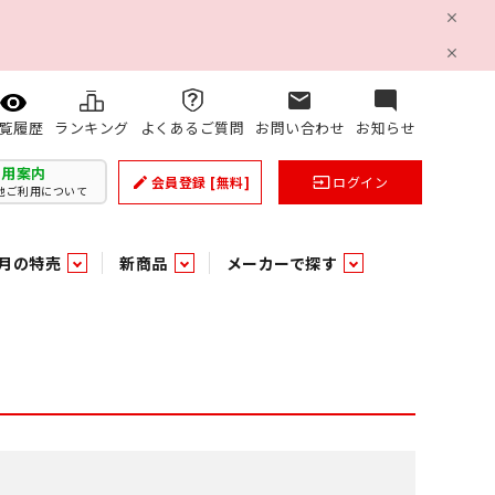
mail
mode_comment
ランキング
よくあるご質問
お問い合わせ
お知らせ
覧履歴
利用案内
会員登録
[無料]
ログイン
create
input
他ご利用について
月の特売
新商品
メーカーで探す
乳製品
和日配
日配調理加工品
バラ６０５
つまみ菓子・珍味
ケット
ング
の他加工食品
の他加工食品
ミネラルウォーター
雑貨季節品
うまみ調味料
袋ビスケット
業務用雑貨
ベビー用品
パン・生菓子
パン・生菓子
乾燥期の必需品！のど飴特集
果汁・トマト・野菜飲料
風味調味料（だしの素）
スナック
洗面浴室用品
みりん
みりん
米菓
鮮魚
鮮魚
連
文具
玩具
スポーツ用品
家庭補修
すべての業務用
すべての麺類
すべてのあ行
すべての飲料水
すべての調味料
すべての菓子