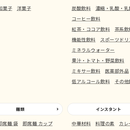
和菓子
洋菓子
炭酸飲料
濃縮・乳酸・乳
コーヒー飲料
紅茶・ココア飲料
茶系飲
機能性飲料
スポーツドリ
ミネラルウォーター
果汁・トマト・野菜飲料
ミキサー飲料
医薬部外品
低アルコール飲料
その他
麺類
インスタント
即席麺 袋
即席麺 カップ
中華材料
料理の素
カレ