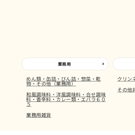
業務用
めん類・缶詰・びん詰・惣菜・乾
クリン
物・その他（業務用）
その他
和風調味料・洋風調味料・合せ調味
料・香辛料・カレー類・エバラ６０
５
業務用雑貨