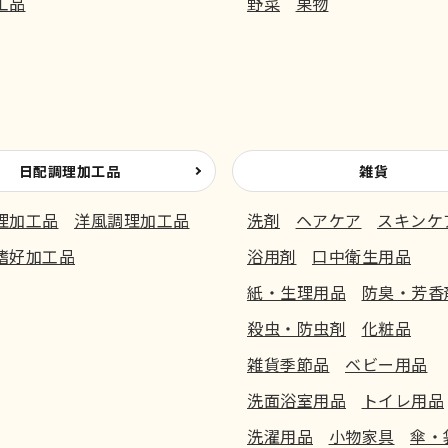
工品
野菜
果物
日配調理加工品
雑貨
理加工品
洋風調理加工品
洗剤
ヘアケア
スキンケ
嗜好加工品
浴用剤
口中衛生用品
紙・生理用品
防臭・芳香
殺虫・防虫剤
化粧品
雑貨季節品
ベビー用品
洗面浴室用品
トイレ用品
洗濯用品
小物家具
傘・