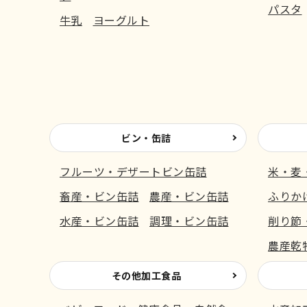
パスタ
牛乳
ヨーグルト
ビン・缶詰
フルーツ・デザートビン缶詰
米・麦
畜産・ビン缶詰
農産・ビン缶詰
ふりか
水産・ビン缶詰
調理・ビン缶詰
削り節
農産乾
その他加工食品