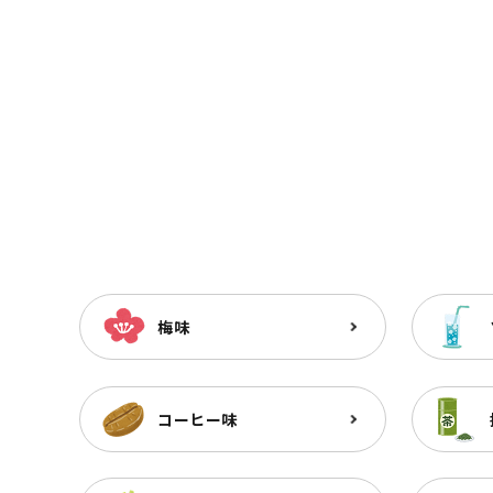
梅味
コーヒー味