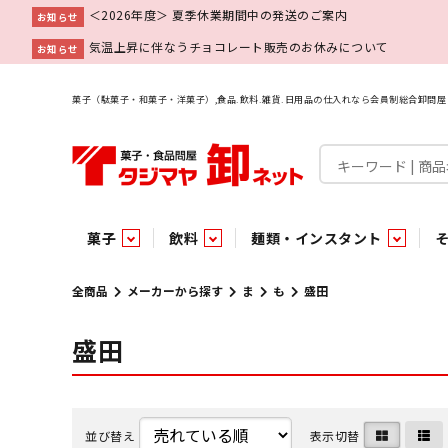
＜2026年度＞ 夏季休業期間中の発送のご案内
お知らせ
気温上昇に伴なうチョコレート販売のお休みについて
お知らせ
菓子（駄菓子・和菓子・洋菓子）,食品.飲料.雑貨.日用品の仕入れなら会員制総合卸問
菓子
飲料
麺類・インスタント
菓子
飲料水
麺類
調味料
雑貨
業務用
特集
今月の特売
新商品
あ行
パン・生菓子
インスタント
ペット関連
か行
嗜好飲料
ビン・缶詰
業務用非食品
さ行
チルド飲料・デザート
業務用非食品
乾物
た行
嗜好食品
な行
は行
パン
全商品
メーカーから探す
ま
も
盛田
盛田
チョコレート
炭酸飲料
乾麺
砂糖
洗剤
めん類・缶詰・びん詰・惣菜・乾物・その他（業務用
駄菓子特集
調味料
調味料
あ
い
即席麺 袋
甘味料
ヘアケア
インスタント
インスタント
う
濃縮・乳酸・乳飲料
切って使える！つり下げ４連・5連菓子
袋チョコ
え
塩
スキンケア
即席麺 カップ
お
味噌
ビン・缶詰
ビン・缶詰
ポケット
醤油
浴用剤
コーヒー飲料
パスタ
つゆ
ガム
麺類
麺類
口中衛生
たれ
パス
飴・
乾物
乾物
焼き菓子
ミキサー飲料
みりん風調味料
トイレ用品
当たり・占い付きのラッキーお菓子
青果
青果
ペット関連
ペット関連
半生菓子
洗濯用品
医薬部外品
香辛料
雑貨
雑貨
ポリドリンク／ゼリー
小物家具
業務用非食品
業務用非食品
低アルコール飲料
タジマヤ オリ
傘・袋物
業務用
業務用
豆
履
雑貨ギフト
その他雑貨
並び替え
表示切替