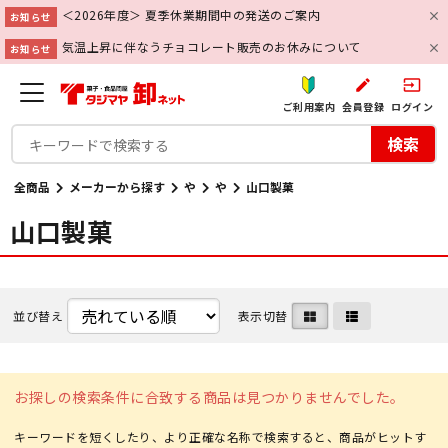
＜2026年度＞ 夏季休業期間中の発送のご案内
お知らせ
気温上昇に伴なうチョコレート販売のお休みについて
お知らせ
create
input
ご利用案内
会員登録
ログイン
検索
全商品
メーカーから探す
や
や
山口製菓
山口製菓
並び替え
表示切替
お探しの検索条件に合致する商品は見つかりませんでした。
キーワードを短くしたり、より正確な名称で検索すると、商品がヒットす