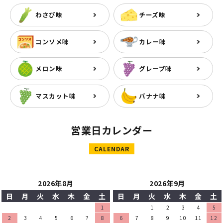
わさび味
チーズ味
コンソメ味
カレー味
メロン味
グレープ味
マスカット味
バナナ味
営業日カレンダー
CALENDAR
2026年8月
2026年9月
日
月
火
水
木
金
土
日
月
火
水
木
金
土
1
1
2
3
4
5
2
3
4
5
6
7
8
6
7
8
9
10
11
12