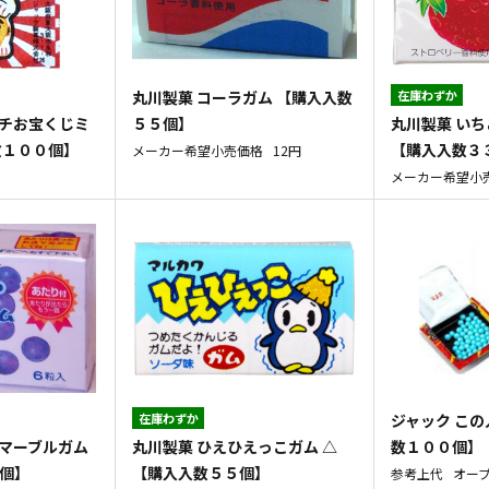
丸川製菓 コーラガム 【購入入数
在庫わずか
ッチお宝くじミ
丸川製菓 いち
５５個】
数１００個】
【購入入数３
メーカー希望小売価格
12円
メーカー希望小
在庫わずか
ジャック この
プマーブルガム
丸川製菓 ひえひえっこガム △
数１００個】
３個】
【購入入数５５個】
参考上代
オー