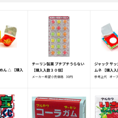
チーリン製菓 プチプチうらない
ジャック サ
めん △ 【購入
【購入入数３０個】
ムネ 【購入
メーカー希望小売価格
30円
参考上代
オー