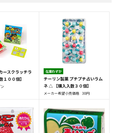
すべての飲料水
すべての調味料
すべての菓子
すべての雑貨
ッカースクラッチラ
在庫わずか
チーリン製菓 プチプチ占いラム
入数１００個】
ネ △ 【購入入数３０個】
プン
メーカー希望小売価格
30円