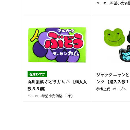
メーカー希望小売価
在庫わずか
ジャック ニャンと
丸川製菓 ぶどうガム △ 【購入入
ンツ 【購入入数
数５５個】
参考上代
オープン
メーカー希望小売価格
12円