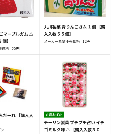
丸川製菓 青りんごガム １個 【購
ごマーブルガム △
入入数５５個】
３個】
メーカー希望小売価格
12円
売価格
20円
人だーれ 【購入入
在庫わずか
チーリン製菓 プチプチ占い イチ
ゴミルク味 △ 【購入入数３０
プン