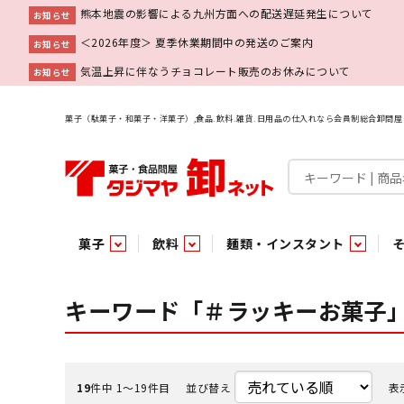
熊本地震の影響による九州方面への配送遅延発生について
お知らせ
＜2026年度＞ 夏季休業期間中の発送のご案内
お知らせ
気温上昇に伴なうチョコレート販売のお休みについて
お知らせ
菓子（駄菓子・和菓子・洋菓子）,食品.飲料.雑貨.日用品の仕入れなら会員制総合卸問
菓子
飲料
麺類・インスタント
菓子
飲料水
麺類
調味料
雑貨
業務用
特集
今月の特売
新商品
あ行
パン・生菓子
インスタント
ペット関連
か行
嗜好飲料
ビン・缶詰
業務用非食品
さ行
チルド飲料・デザート
業務用非食品
乾物
た行
嗜好食品
な行
は行
パン
キーワード「＃ラッキーお菓子
チョコレート
炭酸飲料
乾麺
砂糖
洗剤
めん類・缶詰・びん詰・惣菜・乾物・その他（業務用
駄菓子特集
調味料
調味料
あ
い
即席麺 袋
甘味料
ヘアケア
インスタント
インスタント
う
濃縮・乳酸・乳飲料
切って使える！つり下げ４連・5連菓子
袋チョコ
え
塩
スキンケア
即席麺 カップ
お
味噌
ビン・缶詰
ビン・缶詰
ポケット
醤油
浴用剤
コーヒー飲料
パスタ
つゆ
ガム
麺類
麺類
口中衛生
たれ
パス
飴・
乾物
乾物
焼き菓子
ミキサー飲料
みりん風調味料
トイレ用品
当たり・占い付きのラッキーお菓子
青果
青果
ペット関連
ペット関連
半生菓子
洗濯用品
医薬部外品
香辛料
雑貨
雑貨
ポリドリンク／ゼリー
小物家具
業務用非食品
業務用非食品
低アルコール飲料
タジマヤ オリ
傘・袋物
業務用
業務用
豆
履
19
件中 1〜19件目
並び替え
表
雑貨ギフト
その他雑貨