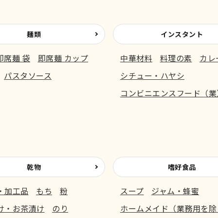
麺類
インスタント
即席麺 袋
即席麺 カップ
中華材料
料理の素
カレ
パスタソース
シチュー・ハヤシ
コンビニエンスフード（業
乾物
嗜好食品
・加工品
もち
粉
スープ
ジャム・蜂蜜
け・お茶漬け
のり
ホームメイド（業務用を除