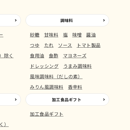
調味料
ー
砂糖
甘味料
塩
味噌
醤油
つゆ
たれ
ソース
トマト製品
）除く
食用油
食酢
マヨネーズ
ドレッシング
うまみ調味料
風味調味料（だしの素）
みりん風調味料
香辛料
加工食品ギフト
加工食品ギフト
く）