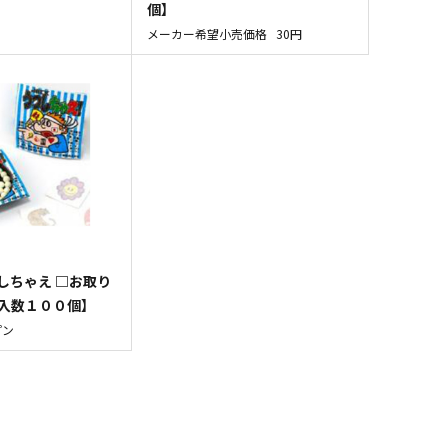
個】
メーカー希望小売価格
30円
しちゃえ □お取り
入入数１００個】
プン