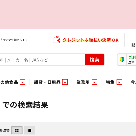
クレジット＆後払い決済 OK
屋「タジマヤ卸ネット」
閲
ご
検索
送料
その他食品
雑貨・日用品
業務用
特集
今
・生菓子
ま行
や行
加工食品ギフト
ら行
わ行
その他加工食品
鮮魚
青果
」での検索結果
）
用品
タソース
キャンディ
紅茶・ココア飲料
ソース
エナジードリンク特集
嗜好食品
嗜好食品
和風調味料・洋風調味料・合せ調味料・香辛料・カレー類・エ
紙・生理用品
トマト製品
玩具菓子
嗜好飲料
嗜好飲料
茶系飲料
防臭・芳香剤
食用油
小箱・小袋ビスケット
飲料水
飲料水
東京のご当地お菓子
機能性飲料
食酢
菓子
菓子
殺虫・防虫剤
マヨネーズ
加工食品ギフト
加工食品ギフト
スポーツドリンク
お酒に合う！お
パッケージビス
化粧品
ドレッシ
そ
そ
ジナル商品（PB）
菓子
き物
その他飲料水
チルド飲料・デザート
チルド飲料・デザート
珍味
家庭消耗雑貨
吊下げ専用品
おすすめ・イチオシ商品
軽衣料
和日配
和日配
輸入品
台所用品
日配調理加工品
日配調理加工品
駄菓子
清掃用品
その他菓子
電気関
示切替