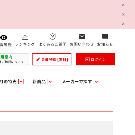
mail
mode_comment
ランキング
よくあるご質問
お問い合わせ
お知らせ
覧履歴
利用案内
会員登録
[無料]
ログイン
create
input
他ご利用について
月の特売
新商品
メーカーで探す
乳製品
和日配
日配調理加工品
バラ６０５
つまみ菓子・珍味
ケット
ング
の他加工食品
の他加工食品
ミネラルウォーター
雑貨季節品
うまみ調味料
袋ビスケット
業務用雑貨
ベビー用品
パン・生菓子
パン・生菓子
乾燥期の必需品！のど飴特集
果汁・トマト・野菜飲料
風味調味料（だしの素）
スナック
洗面浴室用品
みりん
みりん
米菓
鮮魚
鮮魚
連
文具
玩具
スポーツ用品
家庭補修
すべての業務用
すべての麺類
すべてのあ行