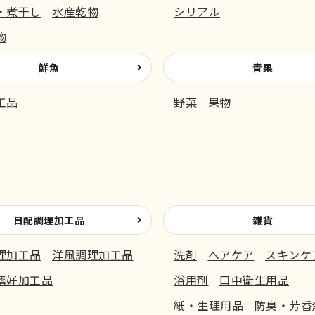
・煮干し
水産乾物
シリアル
物
鮮魚
青果
工品
野菜
果物
日配調理加工品
雑貨
理加工品
洋風調理加工品
洗剤
ヘアケア
スキンケ
嗜好加工品
浴用剤
口中衛生用品
紙・生理用品
防臭・芳香