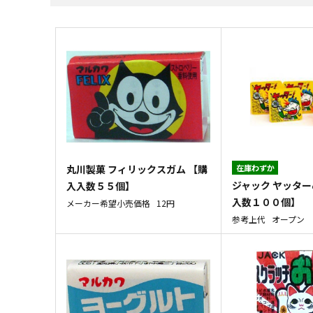
丸川製菓 フィリックスガム 【購
在庫わずか
ジャック ヤッター
入入数５５個】
入数１００個】
メーカー希望小売価格
12円
参考上代
オープン