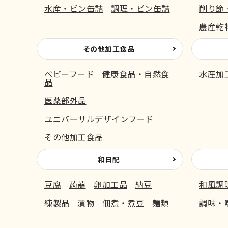
水産・ビン缶詰
調理・ビン缶詰
削り節
農産乾
その他加工食品
ベビーフード
健康食品・自然食
水産加
品
医薬部外品
ユニバーサルデザインフード
その他加工食品
和日配
豆腐
蒟蒻
卵加工品
納豆
和風調
練製品
漬物
佃煮・煮豆
麺類
調味・