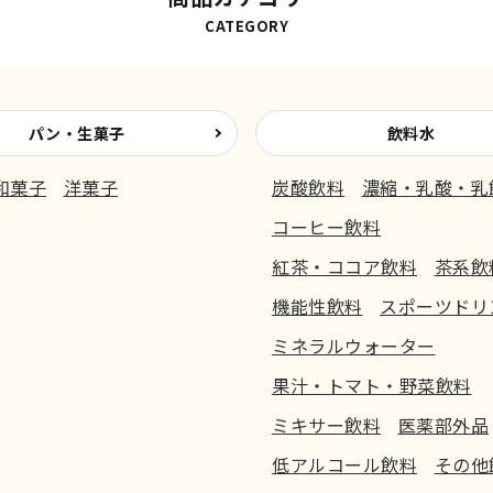
CATEGORY
パン・生菓子
飲料水
和菓子
洋菓子
炭酸飲料
濃縮・乳酸・乳
コーヒー飲料
紅茶・ココア飲料
茶系飲
機能性飲料
スポーツドリ
ミネラルウォーター
果汁・トマト・野菜飲料
ミキサー飲料
医薬部外品
低アルコール飲料
その他