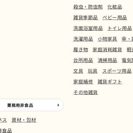
殺虫・防虫剤
化粧品
雑貨季節品
ベビー用品
洗面浴室用品
トイレ用品
洗濯用品
小物家具
傘・
履き物
家庭消耗雑貨
軽
台所用品
清掃用品
電気
文具
玩具
スポーツ用品
家庭補修
雑貨ギフト
その他雑貨
業務用非食品
ネス
資材・包材
非食品