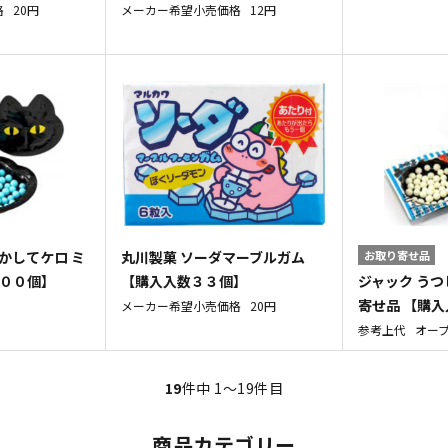
格
20円
メーカー希望小売価格
12円
かしてケロ ミ
丸川製菓 ソーダマーブルガム
お取り寄せ品
ジャック うつ
１００個】
【購入入数３３個】
寄せ品 【購
メーカー希望小売価格
20円
参考上代
オー
19
件中 1〜19件目
商品カテゴリー