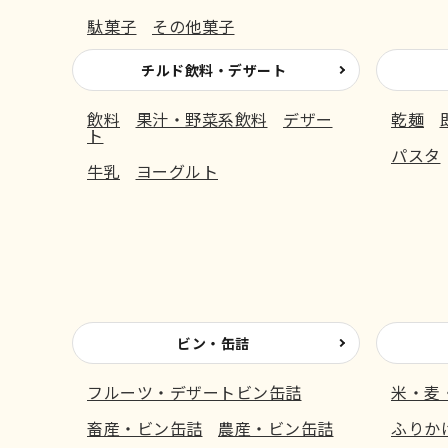
駄菓子
その他菓子
チルド飲料・デザート
飲料
果汁・野菜系飲料
デザー
乾麺
ト
パスタ
牛乳
ヨーグルト
ビン・缶詰
フルーツ・デザートビン缶詰
米・麦
畜産・ビン缶詰
農産・ビン缶詰
ふりか