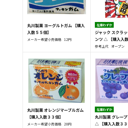
丸川製菓 ヨーグルトガム 【購入
在庫わずか
ジャック スクラ
入数５５個】
ンツ △ 【購入入
メーカー希望小売価格
12円
参考上代
オープン
丸川製菓 オレンジマーブルガム
在庫わずか
丸川製菓 グレー
【購入入数３３個】
△ 【購入入数３
メーカー希望小売価格
20円