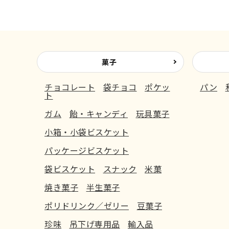
菓子
チョコレート
袋チョコ
ポケッ
パン
ト
ガム
飴・キャンディ
玩具菓子
小箱・小袋ビスケット
パッケージビスケット
袋ビスケット
スナック
米菓
焼き菓子
半生菓子
ポリドリンク／ゼリー
豆菓子
珍味
吊下げ専用品
輸入品