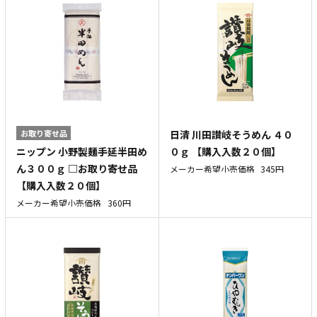
お取り寄せ品
日清 川田讃岐そうめん ４０
ニップン 小野製麺手延半田め
０ｇ 【購入入数２０個】
ん３００ｇ □お取り寄せ品
メーカー希望小売価格
345円
【購入入数２０個】
メーカー希望小売価格
360円