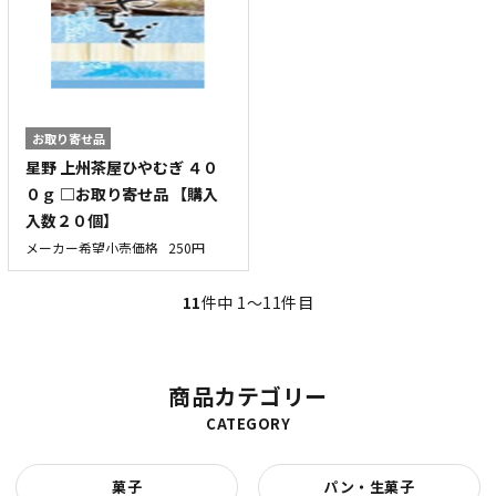
お取り寄せ品
星野 上州茶屋ひやむぎ ４０
０ｇ □お取り寄せ品 【購入
入数２０個】
メーカー希望小売価格
250円
11
件中 1〜11件目
商品カテゴリー
CATEGORY
菓子
パン・生菓子