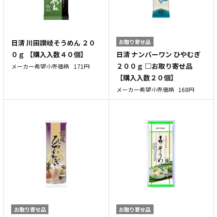
日清 川田讃岐そうめん ２０
お取り寄せ品
日清 ナンバーワン ひやむぎ
０ｇ 【購入入数４０個】
２００ｇ □お取り寄せ品
メーカー希望小売価格
171円
【購入入数２０個】
メーカー希望小売価格
168円
お取り寄せ品
お取り寄せ品