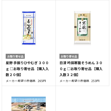
お取り寄せ品
お取り寄せ品
星野 手振りひやむぎ ３００
日清 吟撰寒籠そうめん ３０
ｇ □お取り寄せ品 【購入入
０ｇ □お取り寄せ品 【購入
数２０個】
入数３２個】
メーカー希望小売価格
265円
メーカー希望小売価格
253円