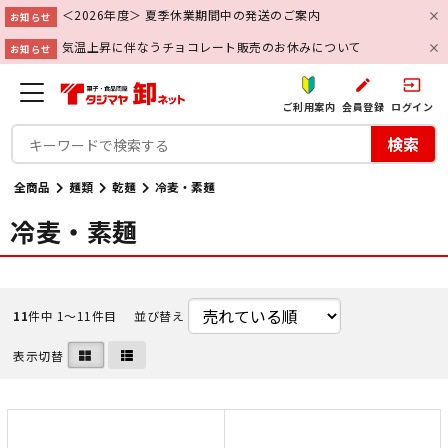
＜2026年度＞ 夏季休業期間中の発送のご案内
お知らせ
気温上昇に伴なうチョコレート販売のお休みについて
お知らせ
create
input
ご利用案内
会員登録
ログイン
検索
全商品
麺類
乾麺
冷麦・素麺
冷麦・素麺
11
件中 1〜11件目
並び替え
表示切替