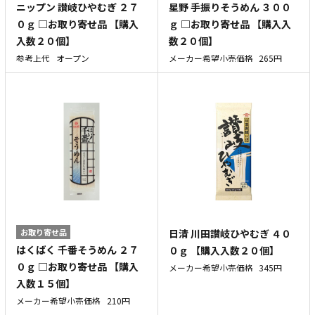
ニップン 讃岐ひやむぎ ２７
星野 手振りそうめん ３００
０ｇ □お取り寄せ品 【購入
ｇ □お取り寄せ品 【購入入
入数２０個】
数２０個】
参考上代
オープン
メーカー希望小売価格
265円
お取り寄せ品
日清 川田讃岐ひやむぎ ４０
はくばく 千番そうめん ２７
０ｇ 【購入入数２０個】
０ｇ □お取り寄せ品 【購入
メーカー希望小売価格
345円
入数１５個】
メーカー希望小売価格
210円