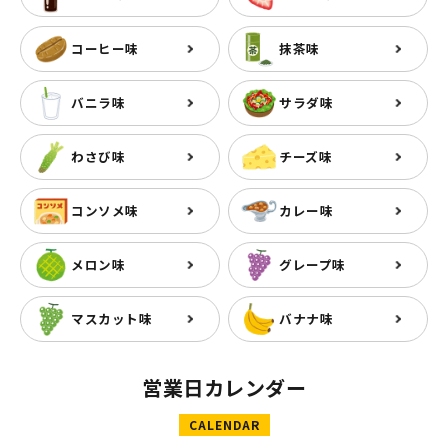
コーヒー味
抹茶味
バニラ味
サラダ味
わさび味
チーズ味
コンソメ味
カレー味
メロン味
グレープ味
マスカット味
バナナ味
営業日カレンダー
CALENDAR