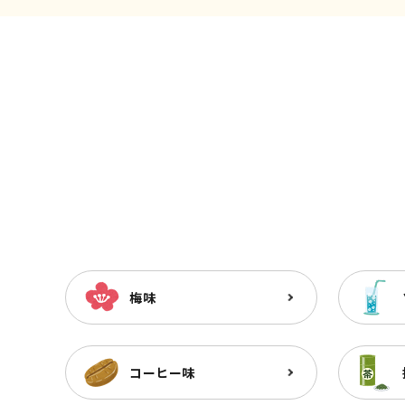
梅味
コーヒー味