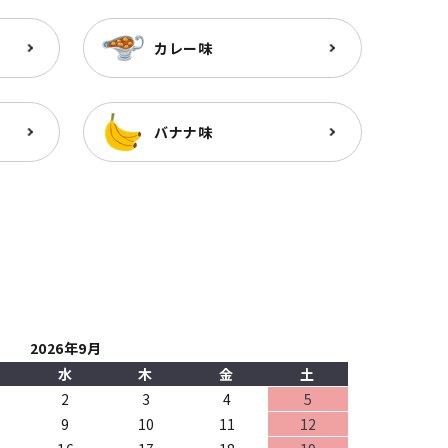
カレー味
バナナ味
2026年9月
水
木
金
土
2
3
4
5
9
10
11
12