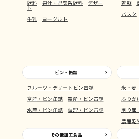
飲料
果汁・野菜系飲料
デザー
乾麺
ト
パスタ
牛乳
ヨーグルト
ビン・缶詰
フルーツ・デザートビン缶詰
米・麦
畜産・ビン缶詰
農産・ビン缶詰
ふりか
水産・ビン缶詰
調理・ビン缶詰
削り節
農産乾
その他加工食品