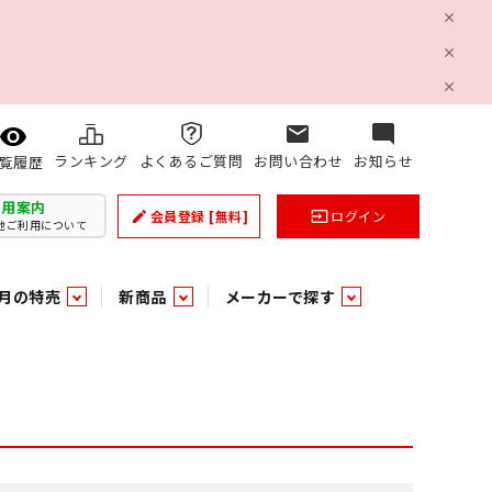
mail
mode_comment
ランキング
よくあるご質問
お問い合わせ
お知らせ
覧履歴
利用案内
会員登録
[無料]
ログイン
create
input
他ご利用について
月の特売
新商品
メーカーで探す
乳製品
和日配
日配調理加工品
バラ６０５
つまみ菓子・珍味
ケット
ング
の他加工食品
の他加工食品
ミネラルウォーター
雑貨季節品
うまみ調味料
袋ビスケット
業務用雑貨
ベビー用品
パン・生菓子
パン・生菓子
乾燥期の必需品！のど飴特集
果汁・トマト・野菜飲料
風味調味料（だしの素）
スナック
洗面浴室用品
みりん
みりん
米菓
鮮魚
鮮魚
連
文具
玩具
スポーツ用品
家庭補修
すべての業務用
すべての麺類
すべてのあ行