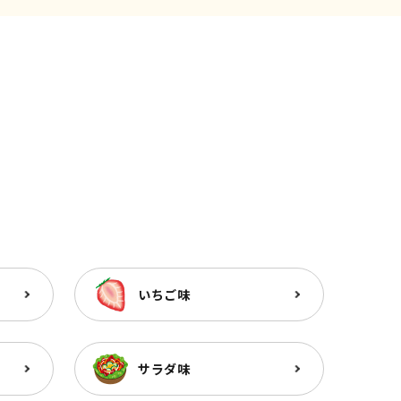
いちご味
サラダ味