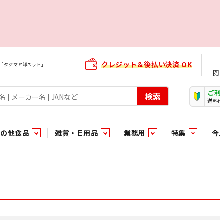
クレジット＆後払い決済 OK
屋「タジマヤ卸ネット」
閲
ご
検索
送料
その他食品
雑貨・日用品
業務用
特集
今
・生菓子
ま行
や行
加工食品ギフト
ら行
わ行
その他加工食品
鮮魚
青果
）
用品
タソース
キャンディ
紅茶・ココア飲料
ソース
エナジードリンク特集
嗜好食品
嗜好食品
和風調味料・洋風調味料・合せ調味料・香辛料・カレー類・エ
紙・生理用品
トマト製品
玩具菓子
嗜好飲料
嗜好飲料
茶系飲料
防臭・芳香剤
食用油
小箱・小袋ビスケット
飲料水
飲料水
東京のご当地お菓子
機能性飲料
食酢
菓子
菓子
殺虫・防虫剤
マヨネーズ
加工食品ギフト
加工食品ギフト
スポーツドリンク
お酒に合う！お
パッケージビス
化粧品
ドレッシ
そ
そ
ジナル商品（PB）
菓子
き物
その他飲料水
チルド飲料・デザート
チルド飲料・デザート
珍味
家庭消耗雑貨
吊下げ専用品
おすすめ・イチオシ商品
軽衣料
和日配
和日配
輸入品
台所用品
日配調理加工品
日配調理加工品
駄菓子
清掃用品
その他菓子
電気関