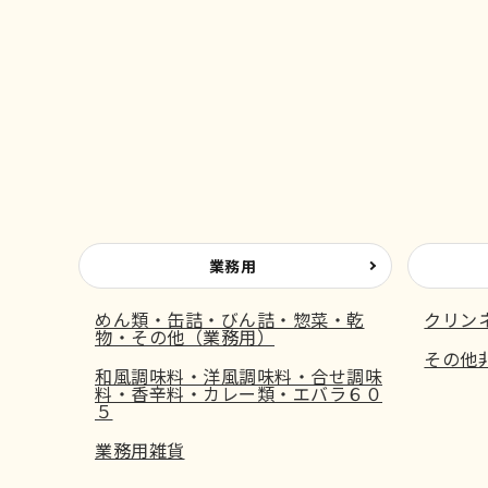
業務用
めん類・缶詰・びん詰・惣菜・乾
クリン
物・その他（業務用）
その他
和風調味料・洋風調味料・合せ調味
料・香辛料・カレー類・エバラ６０
５
業務用雑貨