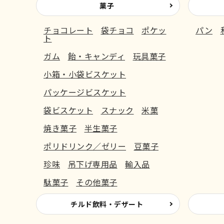
菓子
チョコレート
袋チョコ
ポケッ
パン
ト
ガム
飴・キャンディ
玩具菓子
小箱・小袋ビスケット
パッケージビスケット
袋ビスケット
スナック
米菓
焼き菓子
半生菓子
ポリドリンク／ゼリー
豆菓子
珍味
吊下げ専用品
輸入品
駄菓子
その他菓子
チルド飲料・デザート