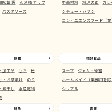
即席麺 袋
即席麺 カップ
中華材料
料理の素
カレ
パスタソース
シチュー・ハヤシ
コンビニエンスフード（業
乾物
嗜好食品
・加工品
もち
粉
スープ
ジャム・蜂蜜
け・お茶漬け
のり
ホームメイド（業務用を除
・煮干し
水産乾物
シリアル
物
鮮魚
青果