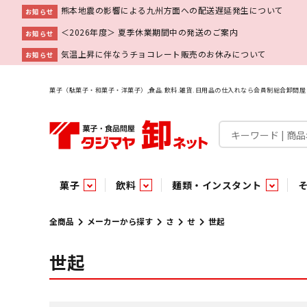
熊本地震の影響による九州方面への配送遅延発生について
お知らせ
＜2026年度＞ 夏季休業期間中の発送のご案内
お知らせ
気温上昇に伴なうチョコレート販売のお休みについて
お知らせ
菓子（駄菓子・和菓子・洋菓子）,食品.飲料.雑貨.日用品の仕入れなら会員制総合卸問
菓子
飲料
麺類・インスタント
菓子
飲料水
麺類
調味料
雑貨
業務用
特集
今月の特売
新商品
あ行
パン・生菓子
インスタント
ペット関連
か行
嗜好飲料
ビン・缶詰
業務用非食品
さ行
チルド飲料・デザート
業務用非食品
乾物
た行
嗜好食品
な行
は行
パン
全商品
メーカーから探す
さ
せ
世起
世起
チョコレート
炭酸飲料
乾麺
砂糖
洗剤
めん類・缶詰・びん詰・惣菜・乾物・その他（業務用
駄菓子特集
調味料
調味料
あ
い
即席麺 袋
甘味料
ヘアケア
インスタント
インスタント
う
濃縮・乳酸・乳飲料
切って使える！つり下げ４連・5連菓子
袋チョコ
え
塩
スキンケア
即席麺 カップ
お
味噌
ビン・缶詰
ビン・缶詰
ポケット
醤油
浴用剤
コーヒー飲料
パスタ
つゆ
ガム
麺類
麺類
口中衛生
たれ
パス
飴・
乾物
乾物
焼き菓子
ミキサー飲料
みりん風調味料
トイレ用品
当たり・占い付きのラッキーお菓子
青果
青果
ペット関連
ペット関連
半生菓子
洗濯用品
医薬部外品
香辛料
雑貨
雑貨
ポリドリンク／ゼリー
小物家具
業務用非食品
業務用非食品
低アルコール飲料
タジマヤ オリ
傘・袋物
業務用
業務用
豆
履
雑貨ギフト
その他雑貨