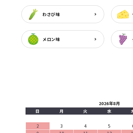
わさび味
メロン味
2026年8月
日
月
火
水
2
3
4
5