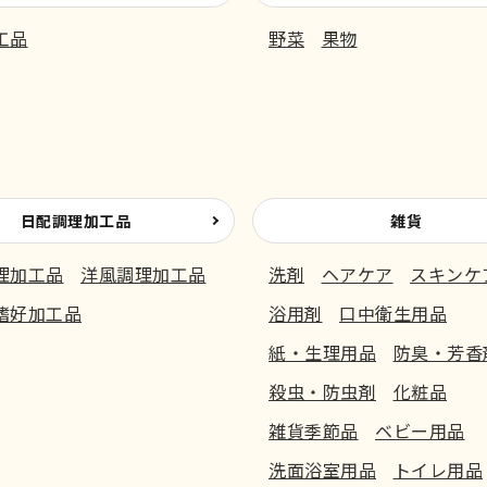
工品
野菜
果物
日配調理加工品
雑貨
理加工品
洋風調理加工品
洗剤
ヘアケア
スキンケ
嗜好加工品
浴用剤
口中衛生用品
紙・生理用品
防臭・芳香
殺虫・防虫剤
化粧品
雑貨季節品
ベビー用品
洗面浴室用品
トイレ用品