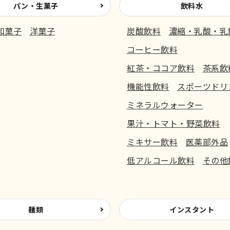
パン・生菓子
飲料水
和菓子
洋菓子
炭酸飲料
濃縮・乳酸・乳
コーヒー飲料
紅茶・ココア飲料
茶系飲
機能性飲料
スポーツドリ
ミネラルウォーター
果汁・トマト・野菜飲料
ミキサー飲料
医薬部外品
低アルコール飲料
その他
麺類
インスタント