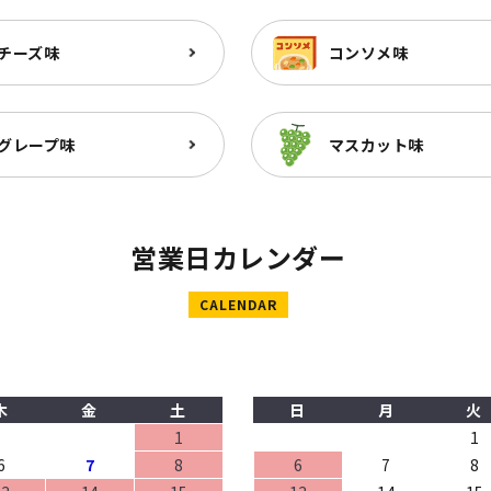
チーズ味
コンソメ味
グレープ味
マスカット味
営業日カレンダー
CALENDAR
木
金
土
日
月
火
1
1
6
7
8
6
7
8