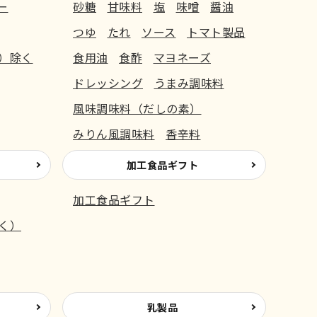
ー
砂糖
甘味料
塩
味噌
醤油
つゆ
たれ
ソース
トマト製品
）除く
食用油
食酢
マヨネーズ
ドレッシング
うまみ調味料
風味調味料（だしの素）
みりん風調味料
香辛料
加工食品ギフト
加工食品ギフト
く）
乳製品