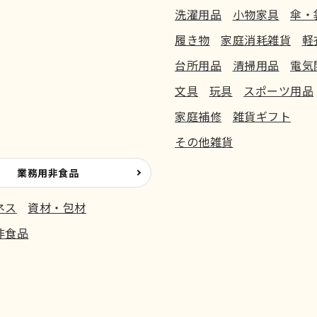
洗濯用品
小物家具
傘・
履き物
家庭消耗雑貨
軽
台所用品
清掃用品
電気
文具
玩具
スポーツ用品
家庭補修
雑貨ギフト
その他雑貨
業務用非食品
ネス
資材・包材
非食品