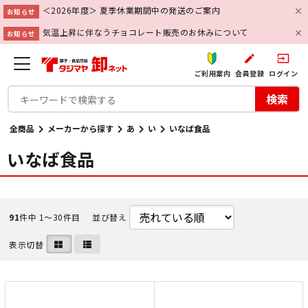
＜2026年度＞ 夏季休業期間中の発送のご案内
お知らせ
気温上昇に伴なうチョコレート販売のお休みについて
お知らせ
create
input
ご利用案内
会員登録
ログイン
検索
全商品
メーカーから探す
あ
い
いなば食品
いなば食品
91
件中 1〜30件目
並び替え
表示切替