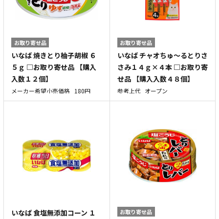
お取り寄せ品
お取り寄せ品
いなば 焼きとり柚子胡椒 ６
いなば チャオちゅ～るとりさ
５ｇ □お取り寄せ品 【購入
さみ１４ｇ×４本 □お取り寄
入数１２個】
せ品 【購入入数４８個】
メーカー希望小売価格
180円
参考上代
オープン
いなば 食塩無添加コーン １
お取り寄せ品