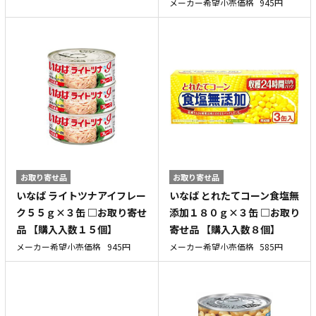
メーカー希望小売価格
945円
お取り寄せ品
お取り寄せ品
いなば ライトツナアイフレー
いなば とれたてコーン食塩無
ク５５ｇ×３缶 □お取り寄せ
添加１８０ｇ×３缶 □お取り
品 【購入入数１５個】
寄せ品 【購入入数８個】
メーカー希望小売価格
945円
メーカー希望小売価格
585円