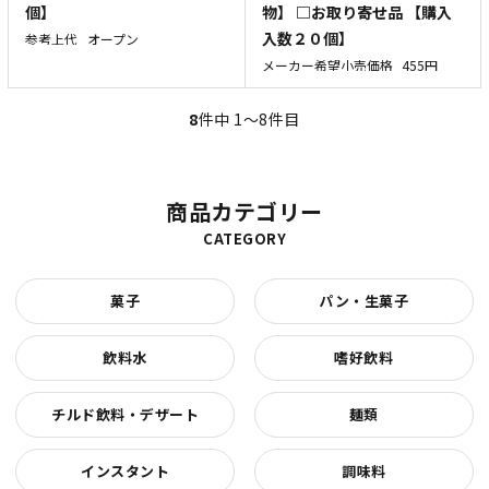
個】
物】 □お取り寄せ品 【購入
入数２０個】
参考上代
オープン
メーカー希望小売価格
455円
8
件中 1〜8件目
商品カテゴリー
CATEGORY
菓子
パン・生菓子
飲料水
嗜好飲料
チルド飲料・デザート
麺類
インスタント
調味料