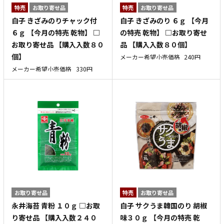
特売
お取り寄せ品
特売
お取り寄せ品
白子 きざみのりチャック付
白子 きざみのり ６ｇ 【今月
６ｇ 【今月の特売 乾物】 □
の特売 乾物】 □お取り寄せ
お取り寄せ品 【購入入数８０
品 【購入入数８０個】
個】
メーカー希望小売価格
240円
メーカー希望小売価格
330円
お取り寄せ品
特売
お取り寄せ品
永井海苔 青粉 １０ｇ □お取
白子 サクうま韓国のり 胡椒
り寄せ品 【購入入数２４０
味３０ｇ 【今月の特売 乾