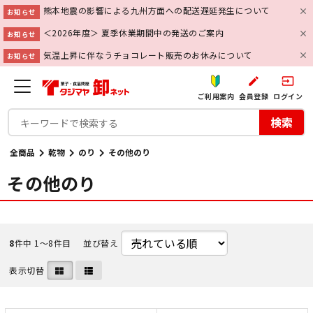
熊本地震の影響による九州方面への配送遅延発生について
お知らせ
＜2026年度＞ 夏季休業期間中の発送のご案内
お知らせ
気温上昇に伴なうチョコレート販売のお休みについて
お知らせ
create
input
ご利用案内
会員登録
ログイン
検索
全商品
乾物
のり
その他のり
その他のり
8
件中 1〜8件目
並び替え
表示切替