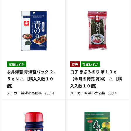
在庫わずか
特売
在庫わずか
永井海苔 青海苔パック ２．
白子 きざみのり 華１０ｇ
５ｇＮ △ 【購入入数１０
【今月の特売 乾物】 △ 【購
個】
入入数１０個】
メーカー希望小売価格
200円
メーカー希望小売価格
500円