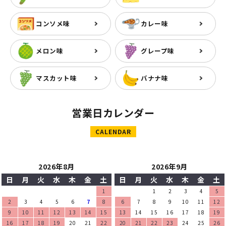
コンソメ味
カレー味
メロン味
グレープ味
マスカット味
バナナ味
営業日カレンダー
CALENDAR
2026年8月
2026年9月
日
月
火
水
木
金
土
日
月
火
水
木
金
土
1
1
2
3
4
5
2
3
4
5
6
7
8
6
7
8
9
10
11
12
9
10
11
12
13
14
15
13
14
15
16
17
18
19
16
17
18
19
20
21
22
20
21
22
23
24
25
26