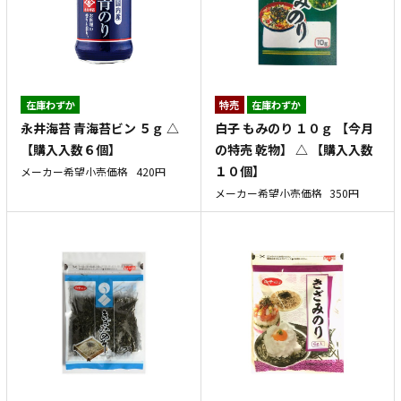
在庫わずか
特売
在庫わずか
永井海苔 青海苔ビン ５ｇ △
白子 もみのり １０ｇ 【今月
【購入入数６個】
の特売 乾物】 △ 【購入入数
１０個】
メーカー希望小売価格
420円
メーカー希望小売価格
350円