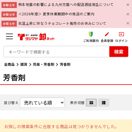
熊本地震の影響による九州方面への配送遅延発生について
お知らせ
＜2026年度＞ 夏季休業期間中の発送のご案内
お知らせ
気温上昇に伴なうチョコレート販売のお休みについて
お知らせ
create
input
ご利用案内
会員登録
ログイン
検索
全商品
雑貨
防臭・芳香剤
芳香剤
芳香剤
並び替え
表示切替
お探しの検索条件に合致する商品は見つかりませんでした。