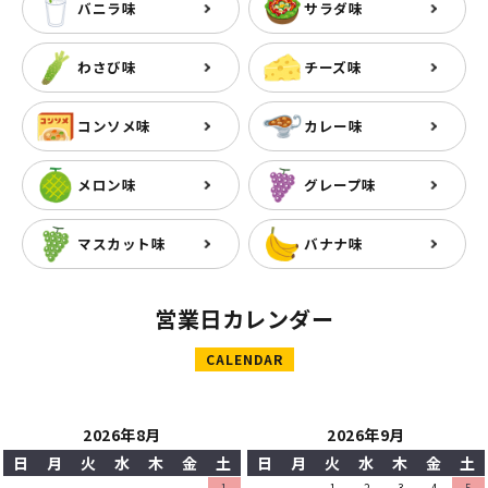
バニラ味
サラダ味
わさび味
チーズ味
コンソメ味
カレー味
メロン味
グレープ味
マスカット味
バナナ味
営業日カレンダー
CALENDAR
2026年8月
2026年9月
日
月
火
水
木
金
土
日
月
火
水
木
金
土
1
1
2
3
4
5