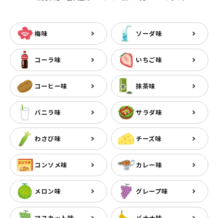
梅味
ソーダ味
コーラ味
いちご味
コーヒー味
抹茶味
バニラ味
サラダ味
わさび味
チーズ味
コンソメ味
カレー味
メロン味
グレープ味
マスカット味
バナナ味