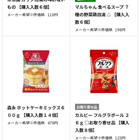
マルちゃん 食べるスープ ７
もの 【購入入数６個】
種の野菜鶏白湯 △ 【購入入
メーカー希望小売価格
110円
数６個】
メーカー希望小売価格
196円
森永 ホットケーキミックス６
お取り寄せ品
カルビー フルグラボール ２
００ｇ 【購入入数１４個】
６ｇ □お取り寄せ品 【購入
メーカー希望小売価格
470円
入数８個】
メーカー希望小売価格
125円