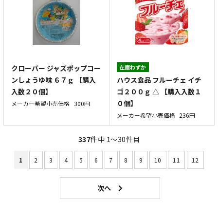
クローバー ジャズポップコー
在庫わずか
ハウス食品 フルーチェ イチ
ンしょうゆ味 ６７ｇ 【購入
ゴ２００ｇ △ 【購入入数１
入数２０個】
０個】
メーカー希望小売価格
300円
メーカー希望小売価格
236円
337
件中 1〜30件目
1
2
3
4
5
6
7
8
9
10
11
12