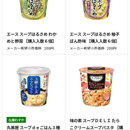
エース スープはるさめ わか
エース スープはるさめ 柚子
めと野菜 【購入入数６個】
ぽん酢味 【購入入数６個】
メーカー希望小売価格
200円
メーカー希望小売価格
200円
在庫わずか
味の素 スープＤＥＬＩ たら
丸美屋 スープｄｅごはん３種
こクリームスープパスタ 【購