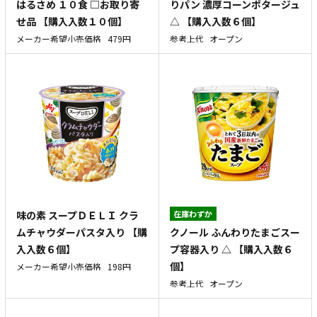
はるさめ １０食 □お取り寄
りパン 濃厚コーンポタージュ
せ品 【購入入数１０個】
△ 【購入入数６個】
メーカー希望小売価格
479円
参考上代
オープン
味の素 スープＤＥＬＩ クラ
在庫わずか
クノール ふんわりたまごスー
ムチャウダーパスタ入り 【購
プ容器入り △ 【購入入数６
入入数６個】
個】
メーカー希望小売価格
198円
参考上代
オープン