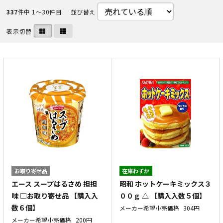
337
件中 1〜30件目
並び替え
表示切替
お取り寄せ品
在庫わずか
エース スープはるさめ 担担
昭和 ホットケーキミックス３
味 □お取り寄せ品 【購入入
００ｇ △ 【購入入数５個】
数６個】
メーカー希望小売価格
304円
メーカー希望小売価格
200円