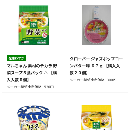
在庫わずか
クローバー ジャズポップコー
マルちゃん 素材のチカラ 野
ンバター味 ６７ｇ 【購入入
菜スープ５食パック △ 【購
数２０個】
入入数６個】
メーカー希望小売価格
300円
メーカー希望小売価格
520円