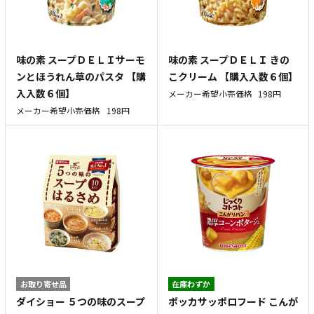
味の素 スープＤＥＬＩサーモ
味の素 スープＤＥＬＩ きの
ンとほうれん草のパスタ 【購
こクリーム 【購入入数６個】
入入数６個】
メーカー希望小売価格
198円
メーカー希望小売価格
198円
お取り寄せ品
在庫わずか
ダイショー ５つの味のスープ
ポッカサッポロフード こんが