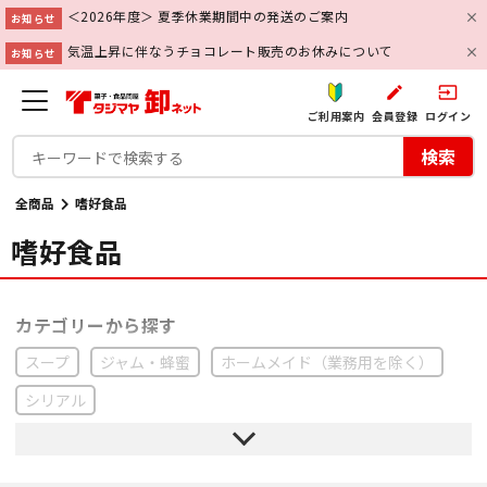
＜2026年度＞ 夏季休業期間中の発送のご案内
お知らせ
気温上昇に伴なうチョコレート販売のお休みについて
お知らせ
create
input
ご利用案内
会員登録
ログイン
検索
全商品
嗜好食品
嗜好食品
スープ
ジャム・蜂蜜
ホームメイド（業務用を除く）
シリアル