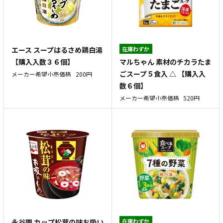
エース スープはるさめ鶏白湯
在庫わずか
マルちゃん 素材のチカラたま
【購入入数３６個】
ごスープ５食入 △ 【購入入
メーカー希望小売価格
200円
数６個】
メーカー希望小売価格
520円
永谷園 カップ松茸の味お吸い
在庫わずか