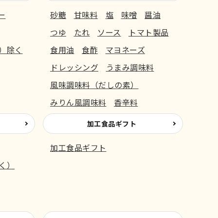
ー
砂糖
甘味料
塩
味噌
醤油
つゆ
たれ
ソース
トマト製品
）除く
食用油
食酢
マヨネーズ
ドレッシング
うまみ調味料
風味調味料（だしの素）
みりん風調味料
香辛料
加工食品ギフト
加工食品ギフト
く）