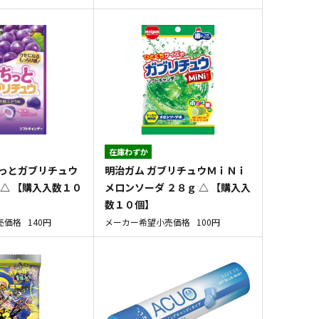
在庫わずか
ちっとガブリチュウ
明治ガム ガブリチュウＭｉＮｉ
 △ 【購入入数１０
メロンソーダ ２８ｇ △ 【購入入
数１０個】
売価格
140円
メーカー希望小売価格
100円