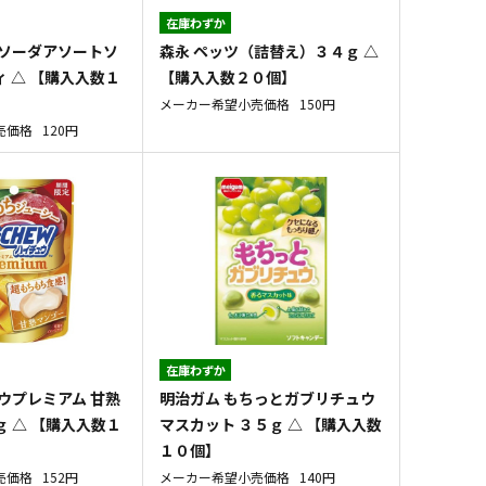
在庫わずか
ぎソーダアソートソ
森永 ペッツ（詰替え）３４ｇ △
 △ 【購入入数１
【購入入数２０個】
メーカー希望小売価格
150円
売価格
120円
在庫わずか
ウプレミアム 甘熟
明治ガム もちっとガブリチュウ
 △ 【購入入数１
マスカット ３５ｇ △ 【購入入数
１０個】
売価格
152円
メーカー希望小売価格
140円