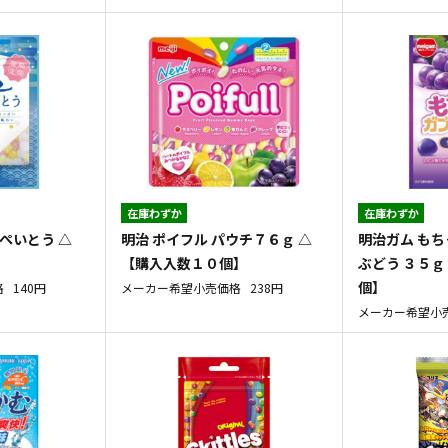
在庫わずか
在庫わずか
ぺいとう △
明治 ポイフル パウチ７６ｇ △
明治ガム も
【購入入数１０個】
ぶどう ３５ｇ
個】
格
140円
メーカー希望小売価格
238円
メーカー希望小