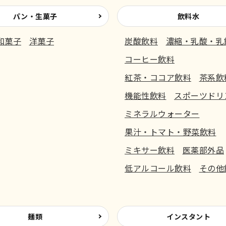
パン・生菓子
飲料水
和菓子
洋菓子
炭酸飲料
濃縮・乳酸・乳
コーヒー飲料
紅茶・ココア飲料
茶系飲
機能性飲料
スポーツドリ
ミネラルウォーター
果汁・トマト・野菜飲料
ミキサー飲料
医薬部外品
低アルコール飲料
その他
麺類
インスタント