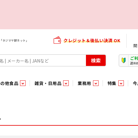
クレジット＆後払い決済 OK
屋「タジマヤ卸ネット」
閲
ご
検索
送料
その他食品
雑貨・日用品
業務用
特集
今
・生菓子
ま行
や行
加工食品ギフト
ら行
わ行
その他加工食品
鮮魚
青果
ル
）
用品
タソース
キャンディ
紅茶・ココア飲料
ソース
エナジードリンク特集
嗜好食品
嗜好食品
和風調味料・洋風調味料・合せ調味料・香辛料・カレー類・エ
紙・生理用品
トマト製品
玩具菓子
嗜好飲料
嗜好飲料
茶系飲料
防臭・芳香剤
食用油
小箱・小袋ビスケット
飲料水
飲料水
東京のご当地お菓子
機能性飲料
食酢
菓子
菓子
殺虫・防虫剤
マヨネーズ
加工食品ギフト
加工食品ギフト
スポーツドリンク
お酒に合う！お
パッケージビス
化粧品
ドレッシ
そ
そ
ジナル商品（PB）
菓子
き物
その他飲料水
チルド飲料・デザート
チルド飲料・デザート
珍味
家庭消耗雑貨
吊下げ専用品
おすすめ・イチオシ商品
軽衣料
和日配
和日配
輸入品
台所用品
日配調理加工品
日配調理加工品
駄菓子
清掃用品
その他菓子
電気関