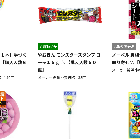
在庫わずか
お取り寄せ品
［１本］手づく
やおきん モンスタースタンプ コ
ノーベル 男梅
 【購入入数６
ーラ１５ｇ △ 【購入入数５０
取り寄せ品 
個】
メーカー希望小
格
180円
メーカー希望小売価格
35円