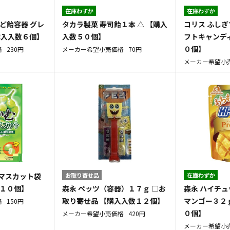
在庫わずか
在庫わずか
ど飴容器 グレ
タカラ製菓 寿司飴１本 △ 【購入
コリス ふし
購入入数６個】
入数５０個】
フトキャンディ
０個】
格
230円
メーカー希望小売価格
70円
メーカー希望小
マスカット袋
お取り寄せ品
在庫わずか
森永 ペッツ（容器）１７ｇ □お
森永 ハイチュ
数１０個】
取り寄せ品 【購入入数１２個】
マンゴー３２ｇ
格
150円
０個】
メーカー希望小売価格
420円
メーカー希望小