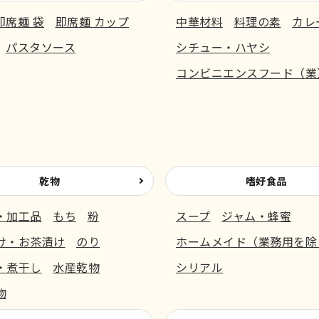
即席麺 袋
即席麺 カップ
中華材料
料理の素
カレ
パスタソース
シチュー・ハヤシ
コンビニエンスフード（業
乾物
嗜好食品
・加工品
もち
粉
スープ
ジャム・蜂蜜
け・お茶漬け
のり
ホームメイド（業務用を除
・煮干し
水産乾物
シリアル
物