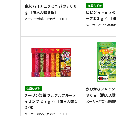
森永 ハイチュウミニ パウチ６０
在庫わずか
ピピン ｅ－ｍａの
ｇ 【購入入数８個】
ープ３３ｇ △ 【
メーカー希望小売価格
181円
メーカー希望小売価
在庫わずか
かむかむシャイン
チーリン製菓 フルフルフルーテ
３０ｇ 【購入入
ィミンツ ２７ｇ △ 【購入入数１
メーカー希望小売価
２個】
メーカー希望小売価格
150円