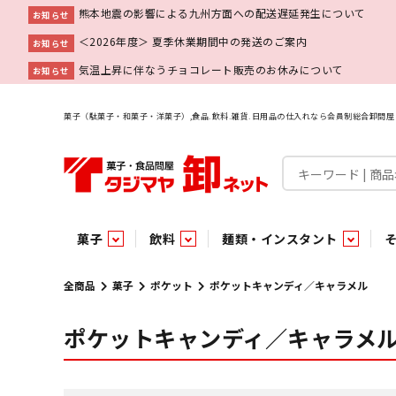
熊本地震の影響による九州方面への配送遅延発生について
お知らせ
＜2026年度＞ 夏季休業期間中の発送のご案内
お知らせ
気温上昇に伴なうチョコレート販売のお休みについて
お知らせ
菓子（駄菓子・和菓子・洋菓子）,食品.飲料.雑貨.日用品の仕入れなら会員制総合卸問
菓子
飲料
麺類・インスタント
菓子
飲料水
麺類
調味料
雑貨
業務用
特集
今月の特売
新商品
あ行
パン・生菓子
インスタント
ペット関連
か行
嗜好飲料
ビン・缶詰
業務用非食品
さ行
チルド飲料・デザート
業務用非食品
乾物
た行
嗜好食品
な行
は行
パン
全商品
菓子
ポケット
ポケットキャンディ／キャラメル
ポケットキャンディ／キャラメ
チョコレート
炭酸飲料
乾麺
砂糖
洗剤
めん類・缶詰・びん詰・惣菜・乾物・その他（業務用
駄菓子特集
調味料
調味料
あ
い
即席麺 袋
甘味料
ヘアケア
インスタント
インスタント
う
濃縮・乳酸・乳飲料
切って使える！つり下げ４連・5連菓子
袋チョコ
え
塩
スキンケア
即席麺 カップ
お
味噌
ビン・缶詰
ビン・缶詰
ポケット
醤油
浴用剤
コーヒー飲料
パスタ
つゆ
ガム
麺類
麺類
口中衛生
たれ
パス
飴・
乾物
乾物
焼き菓子
ミキサー飲料
みりん風調味料
トイレ用品
当たり・占い付きのラッキーお菓子
青果
青果
ペット関連
ペット関連
半生菓子
洗濯用品
医薬部外品
香辛料
雑貨
雑貨
ポリドリンク／ゼリー
小物家具
業務用非食品
業務用非食品
低アルコール飲料
タジマヤ オリ
傘・袋物
業務用
業務用
豆
履
雑貨ギフト
その他雑貨