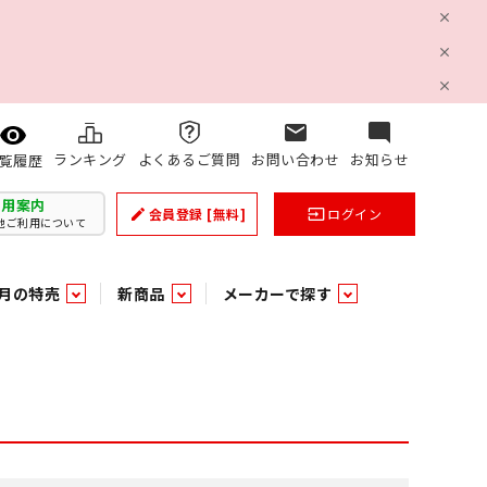
mail
mode_comment
ランキング
よくあるご質問
お問い合わせ
お知らせ
覧履歴
利用案内
会員登録
[無料]
ログイン
create
input
他ご利用について
月の特売
新商品
メーカーで探す
乳製品
和日配
日配調理加工品
バラ６０５
つまみ菓子・珍味
ケット
ング
の他加工食品
の他加工食品
ミネラルウォーター
雑貨季節品
うまみ調味料
袋ビスケット
業務用雑貨
ベビー用品
パン・生菓子
パン・生菓子
乾燥期の必需品！のど飴特集
果汁・トマト・野菜飲料
風味調味料（だしの素）
スナック
洗面浴室用品
みりん
みりん
米菓
鮮魚
鮮魚
連
文具
玩具
スポーツ用品
家庭補修
すべての業務用
すべての麺類
すべてのあ行