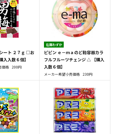
在庫わずか
シート ２７ｇ □お
ピピン ｅ－ｍａのど飴容器カラ
【購入入数６個】
フルフルーツチェンジ △ 【購入
入数６個】
売価格
200円
メーカー希望小売価格
230円