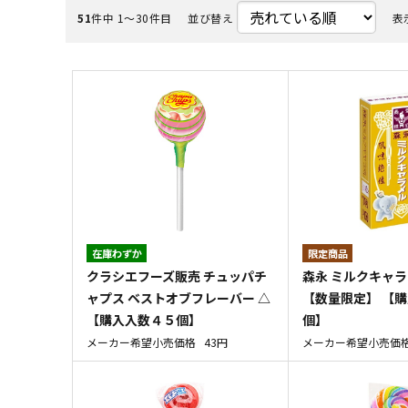
51
件中 1〜30件目
並び替え
表
在庫わずか
クラシエフーズ販売 チュッパチ
森永 ミルクキャラ
ャプス ベストオブフレーバー △
【数量限定】 【
【購入入数４５個】
個】
メーカー希望小売価格
43円
メーカー希望小売価