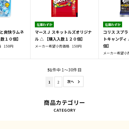
在庫わずか
在庫わずか
ッと爽快ラムネ
マースＪ スキットルズオリジナ
コリス スプ
入数１０個】
ル △ 【購入入数１２０個】
トキャンディ 
個】
格
150円
メーカー希望小売価格
150円
メーカー希望小
51
件中 1〜30件目
1
2
商品カテゴリー
CATEGORY