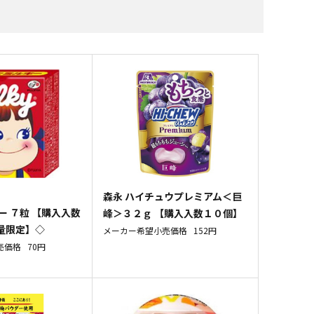
すべての飲料水
すべての調味料
すべての菓子
すべての雑貨
森永 ハイチュウプレミアム＜巨
ー ７粒 【購入入数
峰＞３２ｇ 【購入入数１０個】
量限定】◇
メーカー希望小売価格
152円
売価格
70円