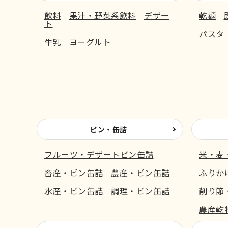
飲料
果汁・野菜系飲料
デザー
乾麺
ト
パスタ
牛乳
ヨーグルト
ビン・缶詰
フルーツ・デザートビン缶詰
米・麦
畜産・ビン缶詰
農産・ビン缶詰
ふりか
水産・ビン缶詰
調理・ビン缶詰
削り節
農産乾