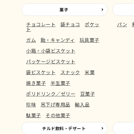
菓子
チョコレート
袋チョコ
ポケッ
パン
ト
ガム
飴・キャンディ
玩具菓子
小箱・小袋ビスケット
パッケージビスケット
袋ビスケット
スナック
米菓
焼き菓子
半生菓子
ポリドリンク／ゼリー
豆菓子
珍味
吊下げ専用品
輸入品
駄菓子
その他菓子
チルド飲料・デザート