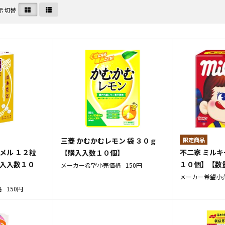
示切替
三菱 かむかむレモン 袋 ３０ｇ
メル １２粒
不二家 ミルキ
【購入入数１０個】
購入入数１０
１０個】【数
メーカー希望小売価格
150円
メーカー希望小
格
150円