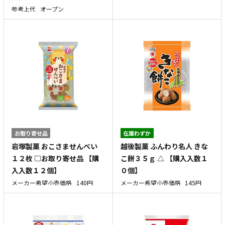
参考上代
オープン
お取り寄せ品
在庫わずか
岩塚製菓 おこさませんべい
越後製菓 ふんわり名人 きな
１２枚 □お取り寄せ品 【購
こ餅３５ｇ △ 【購入入数１
入入数１２個】
０個】
メーカー希望小売価格
140円
メーカー希望小売価格
145円