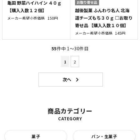
亀田 野菜ハイハイン ４０ｇ
お取り寄せ品
越後製菓 ふんわり名人 北海
【購入入数１２個】
道チーズもち３０ｇ □お取り
メーカー希望小売価格
150円
寄せ品 【購入入数１０個】
メーカー希望小売価格
145円
55
件中 1〜30件目
1
2
商品カテゴリー
CATEGORY
菓子
パン・生菓子