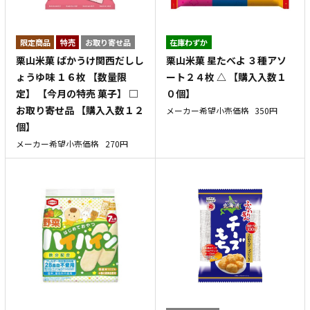
特売
お取り寄せ品
在庫わずか
栗山米菓 ばかうけ関西だしし
栗山米菓 星たべよ ３種アソ
ょうゆ味 １６枚 【数量限
ート２４枚 △ 【購入入数１
定】 【今月の特売 菓子】 □
０個】
お取り寄せ品 【購入入数１２
メーカー希望小売価格
350円
個】
メーカー希望小売価格
270円