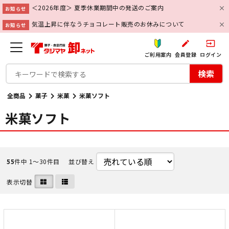
＜2026年度＞ 夏季休業期間中の発送のご案内
お知らせ
気温上昇に伴なうチョコレート販売のお休みについて
お知らせ
create
input
ご利用案内
会員登録
ログイン
検索
全商品
菓子
米菓
米菓ソフト
米菓ソフト
55
件中 1〜30件目
並び替え
表示切替