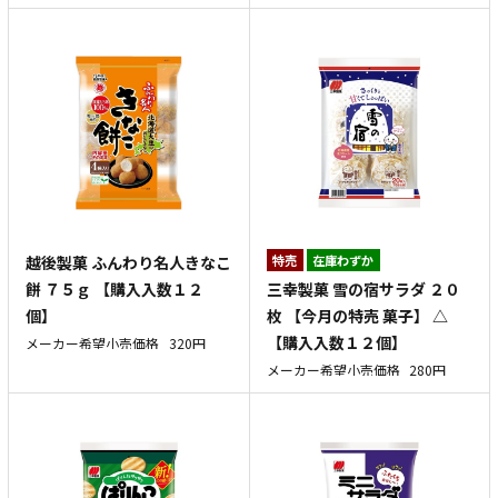
越後製菓 ふんわり名人きなこ
特売
在庫わずか
三幸製菓 雪の宿サラダ ２０
餅 ７５ｇ 【購入入数１２
枚 【今月の特売 菓子】 △
個】
【購入入数１２個】
メーカー希望小売価格
320円
メーカー希望小売価格
280円