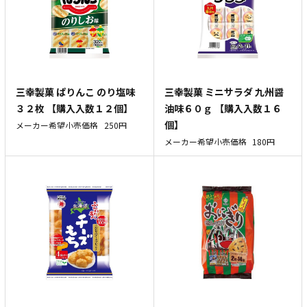
三幸製菓 ぱりんこ のり塩味
三幸製菓 ミニサラダ 九州醤
３２枚 【購入入数１２個】
油味６０ｇ 【購入入数１６
個】
メーカー希望小売価格
250円
メーカー希望小売価格
180円