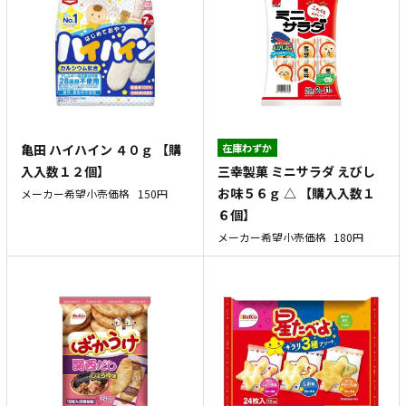
亀田 ハイハイン ４０ｇ 【購
在庫わずか
三幸製菓 ミニサラダ えびし
入入数１２個】
お味５６ｇ △ 【購入入数１
メーカー希望小売価格
150円
６個】
メーカー希望小売価格
180円