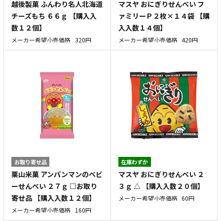
越後製菓 ふんわり名人北海道
マスヤ おにぎりせんべい フ
チーズもち ６６ｇ 【購入入
ァミリーＰ２枚×１４袋 【購
数１２個】
入入数１４個】
メーカー希望小売価格
320円
メーカー希望小売価格
420円
お取り寄せ品
在庫わずか
栗山米菓 アンパンマンのベビ
マスヤ おにぎりせんべい ２
ーせんべい ２７ｇ □お取り
３ｇ △ 【購入入数２０個】
寄せ品 【購入入数１２個】
メーカー希望小売価格
60円
メーカー希望小売価格
160円