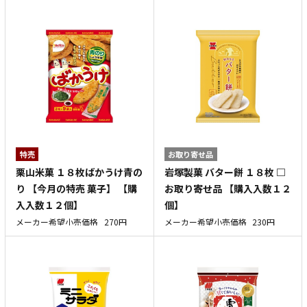
特売
お取り寄せ品
栗山米菓 １８枚ばかうけ青の
岩塚製菓 バター餅 １８枚 □
り 【今月の特売 菓子】 【購
お取り寄せ品 【購入入数１２
入入数１２個】
個】
メーカー希望小売価格
270円
メーカー希望小売価格
230円