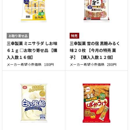
お取り寄せ品
特売
三幸製菓 ミニサラダ しお味
三幸製菓 雪の宿 黒糖みるく
６１ｇ □お取り寄せ品 【購
味２０枚 【今月の特売 菓
入入数１６個】
子】 【購入入数１２個】
メーカー希望小売価格
180円
メーカー希望小売価格
280円