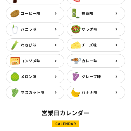
コーヒー味
抹茶味
バニラ味
サラダ味
わさび味
チーズ味
コンソメ味
カレー味
メロン味
グレープ味
マスカット味
バナナ味
営業日カレンダー
CALENDAR