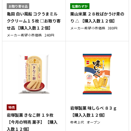
お取り寄せ品
在庫わずか
亀田 白い風船 コクうまミル
栗山米菓 ２８枚ばかうけ青の
ククリーム１５枚 □お取り寄
り △ 【購入入数１２個】
せ品 【購入入数１２個】
メーカー希望小売価格
380円
メーカー希望小売価格
240円
特売
岩塚製菓 味しらべ ８３ｇ
岩塚製菓 きなこ餅 １９枚
【購入入数１２個】
【今月の特売 菓子】 【購入
参考上代
オープン
入数１２個】