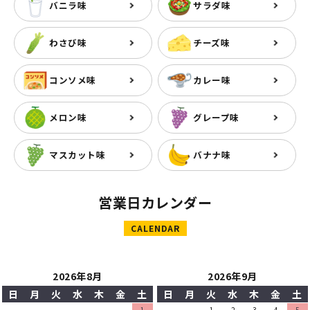
バニラ味
サラダ味
わさび味
チーズ味
コンソメ味
カレー味
メロン味
グレープ味
マスカット味
バナナ味
営業日カレンダー
CALENDAR
2026年8月
2026年9月
日
月
火
水
木
金
土
日
月
火
水
木
金
土
1
1
2
3
4
5