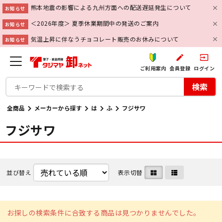
熊本地震の影響による九州方面への配送遅延発生について
お知らせ
＜2026年度＞ 夏季休業期間中の発送のご案内
お知らせ
気温上昇に伴なうチョコレート販売のお休みについて
お知らせ
create
input
ご利用案内
会員登録
ログイン
検索
全商品
メーカーから探す
は
ふ
フジサワ
フジサワ
並び替え
表示切替
お探しの検索条件に合致する商品は見つかりませんでした。