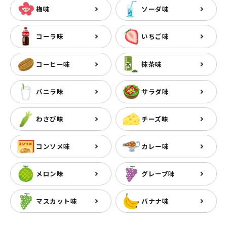
梅味
ソーダ味
コーラ味
いちご味
コーヒー味
抹茶味
バニラ味
サラダ味
わさび味
チーズ味
コンソメ味
カレー味
メロン味
グレープ味
マスカット味
バナナ味