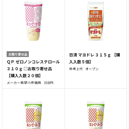
お取り寄せ品
日清 マヨドレ ３１５ｇ 【購
ＱＰ ゼロノンコレステロール
入入数５個】
３１０ｇ □お取り寄せ品
参考上代
オープン
【購入入数２０個】
メーカー希望小売価格
358円