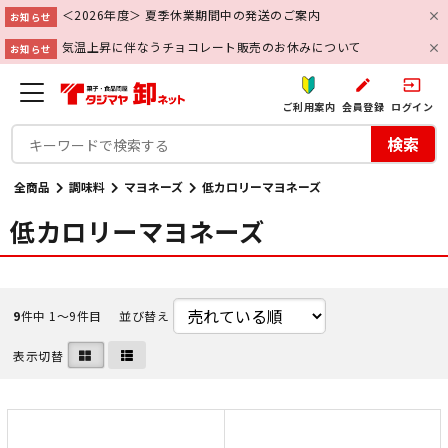
＜2026年度＞ 夏季休業期間中の発送のご案内
お知らせ
気温上昇に伴なうチョコレート販売のお休みについて
お知らせ
create
input
ご利用案内
会員登録
ログイン
検索
全商品
調味料
マヨネーズ
低カロリーマヨネーズ
低カロリーマヨネーズ
9
件中 1〜9件目
並び替え
表示切替