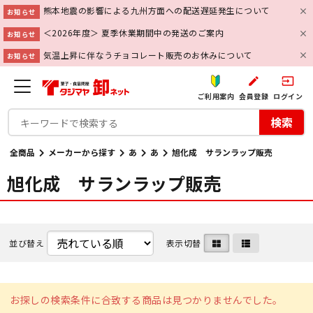
熊本地震の影響による九州方面への配送遅延発生について
お知らせ
＜2026年度＞ 夏季休業期間中の発送のご案内
お知らせ
気温上昇に伴なうチョコレート販売のお休みについて
お知らせ
create
input
ご利用案内
会員登録
ログイン
検索
全商品
メーカーから探す
あ
あ
旭化成 サランラップ販売
旭化成 サランラップ販売
並び替え
表示切替
お探しの検索条件に合致する商品は見つかりませんでした。