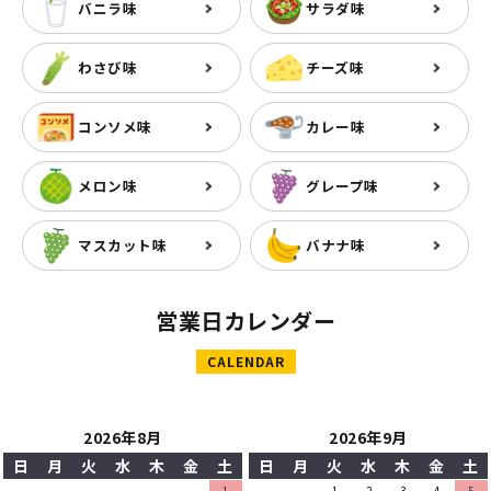
バニラ味
サラダ味
わさび味
チーズ味
コンソメ味
カレー味
メロン味
グレープ味
マスカット味
バナナ味
営業日カレンダー
CALENDAR
2026年8月
2026年9月
日
月
火
水
木
金
土
日
月
火
水
木
金
土
1
1
2
3
4
5