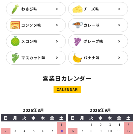
わさび味
チーズ味
コンソメ味
カレー味
メロン味
グレープ味
マスカット味
バナナ味
営業日カレンダー
CALENDAR
2026年8月
2026年9月
日
月
火
水
木
金
土
日
月
火
水
木
金
土
1
1
2
3
4
5
2
3
4
5
6
7
8
6
7
8
9
10
11
12