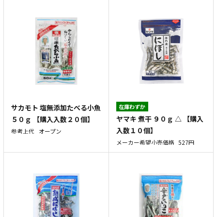
サカモト 塩無添加たべる小魚
在庫わずか
ヤマキ 煮干 ９０ｇ △ 【購入
５０ｇ 【購入入数２０個】
入数１０個】
参考上代
オープン
メーカー希望小売価格
527円