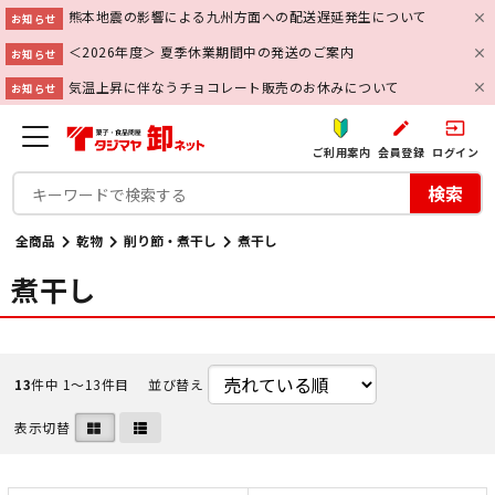
熊本地震の影響による九州方面への配送遅延発生について
お知らせ
＜2026年度＞ 夏季休業期間中の発送のご案内
お知らせ
気温上昇に伴なうチョコレート販売のお休みについて
お知らせ
create
input
ご利用案内
会員登録
ログイン
検索
全商品
乾物
削り節・煮干し
煮干し
煮干し
13
件中 1〜13件目
並び替え
表示切替