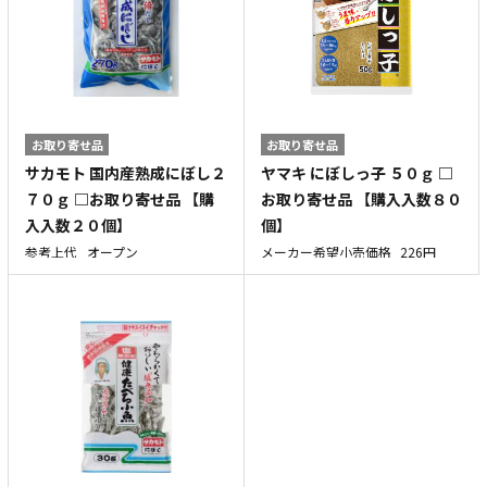
お取り寄せ品
お取り寄せ品
サカモト 国内産熟成にぼし２
ヤマキ にぼしっ子 ５０ｇ □
７０ｇ □お取り寄せ品 【購
お取り寄せ品 【購入入数８０
入入数２０個】
個】
参考上代
オープン
メーカー希望小売価格
226円