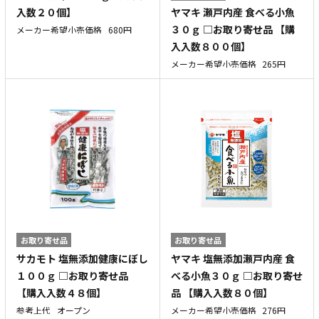
ヤマキ 瀬戸内産 食べる小魚
入数２０個】
３０ｇ □お取り寄せ品 【購
メーカー希望小売価格
680円
入入数８００個】
メーカー希望小売価格
265円
お取り寄せ品
お取り寄せ品
サカモト 塩無添加健康にぼし
ヤマキ 塩無添加瀬戸内産 食
１００ｇ □お取り寄せ品
べる小魚３０ｇ □お取り寄せ
【購入入数４８個】
品 【購入入数８０個】
参考上代
オープン
メーカー希望小売価格
276円