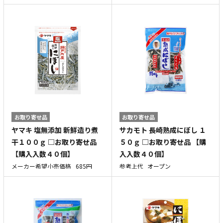
お取り寄せ品
お取り寄せ品
ヤマキ 塩無添加 新鮮造り煮
サカモト 長崎熟成にぼし １
干１００ｇ □お取り寄せ品
５０ｇ □お取り寄せ品 【購
【購入入数４０個】
入入数４０個】
メーカー希望小売価格
685円
参考上代
オープン