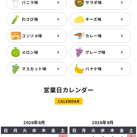
バニラ味
サラダ味
わさび味
チーズ味
コンソメ味
カレー味
メロン味
グレープ味
マスカット味
バナナ味
営業日カレンダー
CALENDAR
2026年8月
2026年9月
日
月
火
水
木
金
土
日
月
火
水
木
金
土