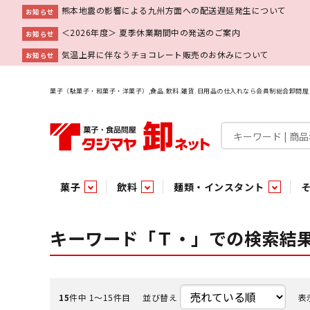
熊本地震の影響による九州方面への配送遅延発生について
お知らせ
＜2026年度＞ 夏季休業期間中の発送のご案内
お知らせ
気温上昇に伴なうチョコレート販売のお休みについて
お知らせ
菓子（駄菓子・和菓子・洋菓子）,食品.飲料.雑貨.日用品の仕入れなら会員制総合卸問
菓子
飲料
麺類・インスタント
菓子
飲料水
麺類
調味料
雑貨
業務用
特集
今月の特売
新商品
あ行
パン・生菓子
インスタント
ペット関連
か行
嗜好飲料
ビン・缶詰
業務用非食品
さ行
チルド飲料・デザート
業務用非食品
乾物
た行
嗜好食品
な行
は行
パン
キーワード「Ｔ・」での検索結
チョコレート
炭酸飲料
乾麺
砂糖
洗剤
めん類・缶詰・びん詰・惣菜・乾物・その他（業務用
駄菓子特集
調味料
調味料
あ
い
即席麺 袋
甘味料
ヘアケア
インスタント
インスタント
う
濃縮・乳酸・乳飲料
切って使える！つり下げ４連・5連菓子
袋チョコ
え
塩
スキンケア
即席麺 カップ
お
味噌
ビン・缶詰
ビン・缶詰
ポケット
醤油
浴用剤
コーヒー飲料
パスタ
つゆ
ガム
麺類
麺類
口中衛生
たれ
パス
飴・
乾物
乾物
焼き菓子
ミキサー飲料
みりん風調味料
トイレ用品
当たり・占い付きのラッキーお菓子
青果
青果
ペット関連
ペット関連
半生菓子
洗濯用品
医薬部外品
香辛料
雑貨
雑貨
ポリドリンク／ゼリー
小物家具
業務用非食品
業務用非食品
低アルコール飲料
タジマヤ オリ
傘・袋物
業務用
業務用
豆
履
15
件中 1〜15件目
並び替え
表
雑貨ギフト
その他雑貨