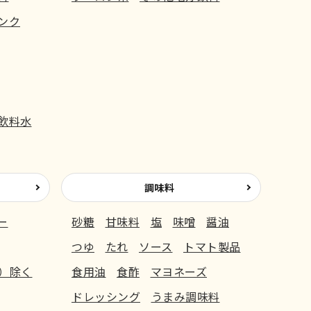
ンク
飲料水
調味料
ー
砂糖
甘味料
塩
味噌
醤油
つゆ
たれ
ソース
トマト製品
）除く
食用油
食酢
マヨネーズ
ドレッシング
うまみ調味料