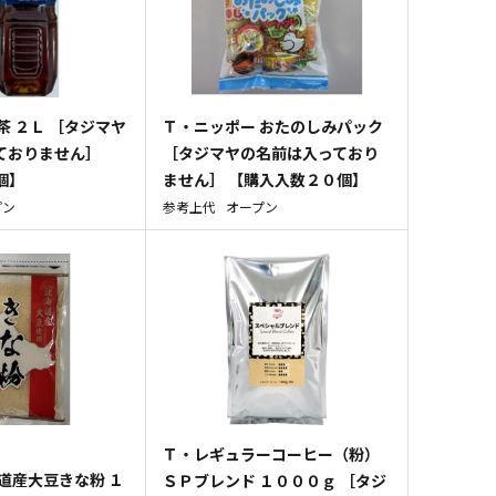
茶 ２Ｌ ［タジマヤ
Ｔ・ニッポー おたのしみパック
ておりません］
［タジマヤの名前は入っており
個】
ません］ 【購入入数２０個】
プン
参考上代
オープン
Ｔ・レギュラーコーヒー（粉）
道産大豆きな粉 １
ＳＰブレンド １０００ｇ ［タジ