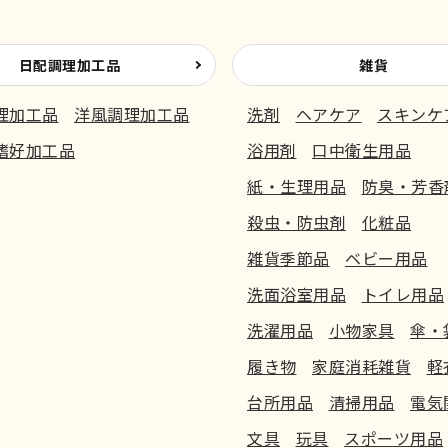
日配調理加工品
雑貨
理加工品
洋風調理加工品
洗剤
ヘアケア
スキンケ
嗜好加工品
浴用剤
口中衛生用品
紙・生理用品
防臭・芳香
殺虫・防虫剤
化粧品
雑貨季節品
ベビー用品
洗面浴室用品
トイレ用品
洗濯用品
小物家具
傘・
履き物
家庭消耗雑貨
軽
台所用品
清掃用品
電気
文具
玩具
スポーツ用品