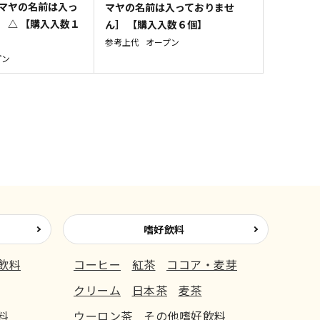
ジマヤの名前は入っ
マヤの名前は入っておりませ
 △ 【購入入数１
ん］ 【購入入数６個】
参考上代
オープン
プン
嗜好飲料
飲料
コーヒー
紅茶
ココア・麦芽
クリーム
日本茶
麦茶
料
ウーロン茶
その他嗜好飲料