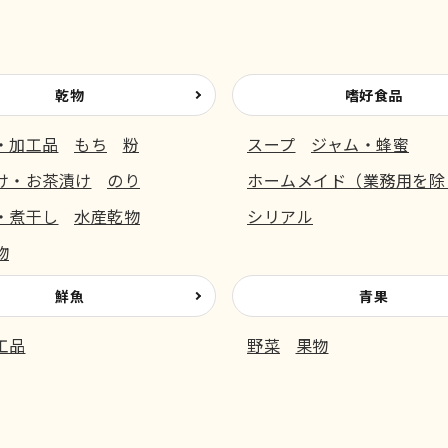
乾物
嗜好食品
・加工品
もち
粉
スープ
ジャム・蜂蜜
け・お茶漬け
のり
ホームメイド（業務用を除
・煮干し
水産乾物
シリアル
物
鮮魚
青果
工品
野菜
果物