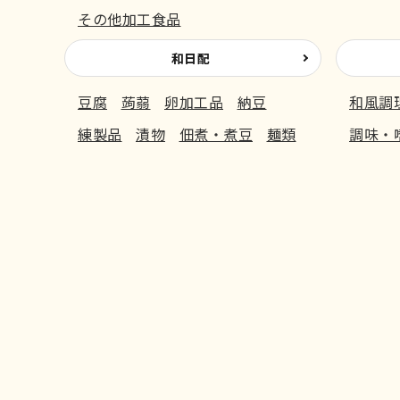
その他加工食品
和日配
豆腐
蒟蒻
卵加工品
納豆
和風調
練製品
漬物
佃煮・煮豆
麺類
調味・