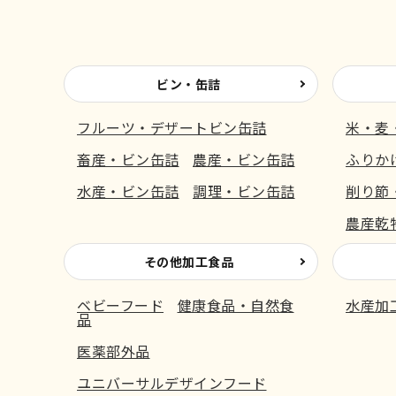
ビン・缶詰
フルーツ・デザートビン缶詰
米・麦
畜産・ビン缶詰
農産・ビン缶詰
ふりか
水産・ビン缶詰
調理・ビン缶詰
削り節
農産乾
その他加工食品
ベビーフード
健康食品・自然食
水産加
品
医薬部外品
ユニバーサルデザインフード