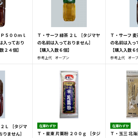
 Ｐ５００ｍｌ
Ｔ・サーフ 緑茶 ２Ｌ ［タジマヤ
Ｔ・サーフ 麦
は入っており
の名前は入っておりません］
の名前は入っ
入数２４個】
【購入入数６個】
【購入入数６
参考上代
オープン
参考上代
オー
 ２Ｌ ［タジマ
在庫わずか
在庫わずか
Ｔ・星東 片栗粉 ２００ｇ ［タジ
Ｔ・玉三 北海
おりません］