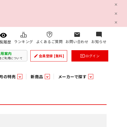
mail
mode_comment
ランキング
よくあるご質問
お問い合わせ
お知らせ
覧履歴
利用案内
会員登録
[無料]
ログイン
create
input
他ご利用について
月の特売
新商品
メーカーで探す
乳製品
和日配
日配調理加工品
バラ６０５
つまみ菓子・珍味
ケット
ング
の他加工食品
の他加工食品
ミネラルウォーター
雑貨季節品
うまみ調味料
袋ビスケット
業務用雑貨
ベビー用品
パン・生菓子
パン・生菓子
乾燥期の必需品！のど飴特集
果汁・トマト・野菜飲料
風味調味料（だしの素）
スナック
洗面浴室用品
みりん
みりん
米菓
鮮魚
鮮魚
連
文具
玩具
スポーツ用品
家庭補修
すべての業務用
すべての麺類
すべてのあ行