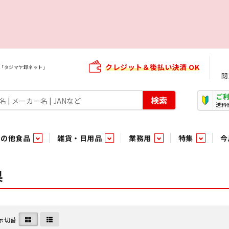
クレジット＆後払い決済 OK
屋「タジマヤ卸ネット」
閲
ご
検索
送料
その他食品
雑貨・日用品
業務用
特集
今
・生菓子
ま行
や行
加工食品ギフト
ら行
わ行
その他加工食品
鮮魚
青果
果
）
用品
タソース
キャンディ
紅茶・ココア飲料
ソース
エナジードリンク特集
嗜好食品
嗜好食品
和風調味料・洋風調味料・合せ調味料・香辛料・カレー類・エ
紙・生理用品
トマト製品
玩具菓子
嗜好飲料
嗜好飲料
茶系飲料
防臭・芳香剤
食用油
小箱・小袋ビスケット
飲料水
飲料水
東京のご当地お菓子
機能性飲料
食酢
菓子
菓子
殺虫・防虫剤
マヨネーズ
加工食品ギフト
加工食品ギフト
スポーツドリンク
お酒に合う！お
パッケージビス
化粧品
ドレッシ
そ
そ
ジナル商品（PB）
菓子
き物
その他飲料水
チルド飲料・デザート
チルド飲料・デザート
珍味
家庭消耗雑貨
吊下げ専用品
おすすめ・イチオシ商品
軽衣料
和日配
和日配
輸入品
台所用品
日配調理加工品
日配調理加工品
駄菓子
清掃用品
その他菓子
電気関
示切替