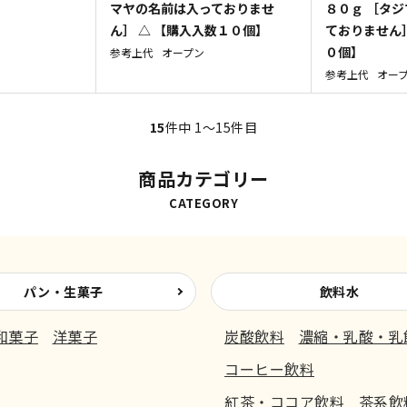
マヤの名前は入っておりませ
８０ｇ ［タ
ん］ △ 【購入入数１０個】
ておりません］
０個】
参考上代
オープン
参考上代
オー
15
件中 1〜15件目
商品カテゴリー
CATEGORY
パン・生菓子
飲料水
和菓子
洋菓子
炭酸飲料
濃縮・乳酸・乳
コーヒー飲料
紅茶・ココア飲料
茶系飲