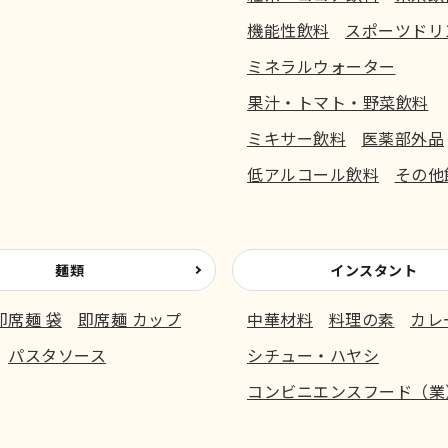
機能性飲料
スポーツドリ
ミネラルウォーター
果汁・トマト・野菜飲料
ミキサー飲料
医薬部外品
低アルコール飲料
その他
麺類
インスタント
即席麺 袋
即席麺 カップ
中華材料
料理の素
カレ
パスタソース
シチュー・ハヤシ
コンビニエンスフード（業