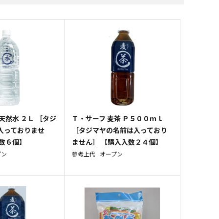
すべての飲料水
すべての調味料
すべての菓子
すべての雑貨
天然水 ２Ｌ ［タジ
Ｔ・サーフ 麦茶 Ｐ５００ｍｌ
入っておりませ
［タジマヤの名前は入っており
入数６個】
ません］ 【購入入数２４個】
プン
参考上代
オープン