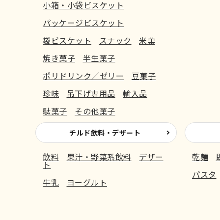
小箱・小袋ビスケット
パッケージビスケット
袋ビスケット
スナック
米菓
焼き菓子
半生菓子
ポリドリンク／ゼリー
豆菓子
珍味
吊下げ専用品
輸入品
駄菓子
その他菓子
チルド飲料・デザート
飲料
果汁・野菜系飲料
デザー
乾麺
ト
パスタ
牛乳
ヨーグルト