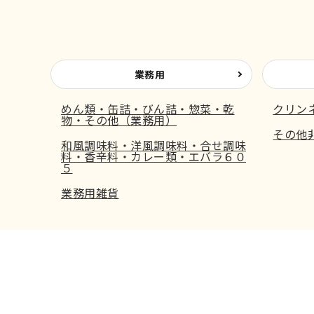
業務用
めん類・缶詰・びん詰・惣菜・乾
クリン
物・その他（業務用）
その他
和風調味料・洋風調味料・合せ調味
料・香辛料・カレー類・エバラ６０
５
業務用雑貨