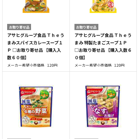
お取り寄せ品
お取り寄せ品
アサヒグループ食品 Ｔｈｅう
アサヒグループ食品 Ｔｈｅう
まみスパイスカレースープ１
まみ 特製たまごスープ１Ｐ
Ｐ □お取り寄せ品 【購入入
□お取り寄せ品 【購入入数６
数６０個】
０個】
メーカー希望小売価格
120円
メーカー希望小売価格
120円