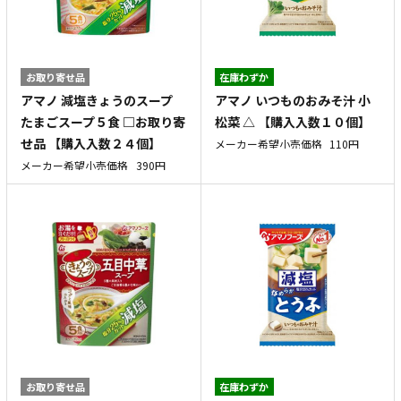
お取り寄せ品
在庫わずか
アマノ 減塩きょうのスープ
アマノ いつものおみそ汁 小
たまごスープ５食 □お取り寄
松菜 △ 【購入入数１０個】
せ品 【購入入数２４個】
メーカー希望小売価格
110円
メーカー希望小売価格
390円
お取り寄せ品
在庫わずか