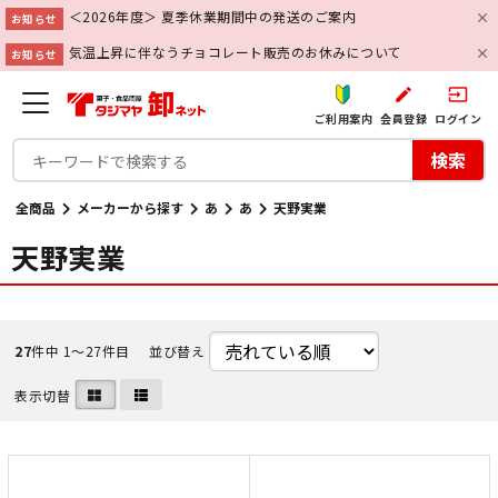
＜2026年度＞ 夏季休業期間中の発送のご案内
お知らせ
気温上昇に伴なうチョコレート販売のお休みについて
お知らせ
create
input
ご利用案内
会員登録
ログイン
検索
全商品
メーカーから探す
あ
あ
天野実業
天野実業
27
件中 1〜27件目
並び替え
表示切替