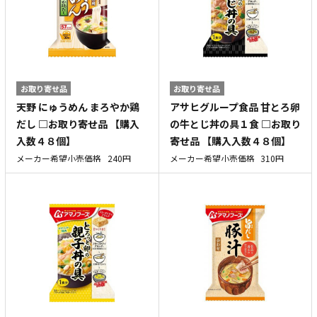
お取り寄せ品
お取り寄せ品
天野 にゅうめん まろやか鶏
アサヒグループ食品 甘とろ卵
だし □お取り寄せ品 【購入
の牛とじ丼の具１食 □お取り
入数４８個】
寄せ品 【購入入数４８個】
メーカー希望小売価格
240円
メーカー希望小売価格
310円