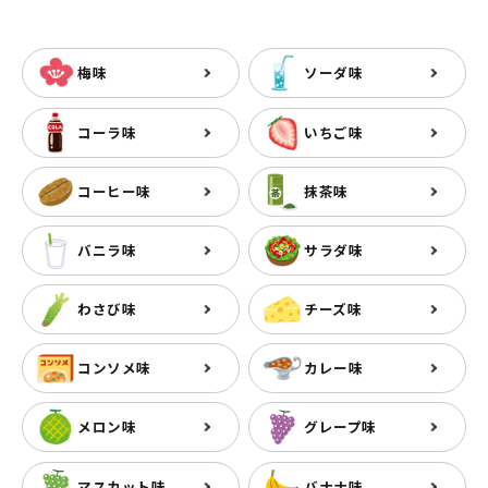
梅味
ソーダ味
コーラ味
いちご味
コーヒー味
抹茶味
バニラ味
サラダ味
わさび味
チーズ味
コンソメ味
カレー味
メロン味
グレープ味
マスカット味
バナナ味