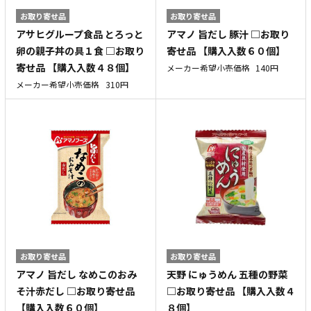
お取り寄せ品
お取り寄せ品
アサヒグループ食品 とろっと
アマノ 旨だし 豚汁 □お取り
卵の親子丼の具１食 □お取り
寄せ品 【購入入数６０個】
寄せ品 【購入入数４８個】
メーカー希望小売価格
140円
メーカー希望小売価格
310円
お取り寄せ品
お取り寄せ品
アマノ 旨だし なめこのおみ
天野 にゅうめん 五種の野菜
そ汁赤だし □お取り寄せ品
□お取り寄せ品 【購入入数４
【購入入数６０個】
８個】