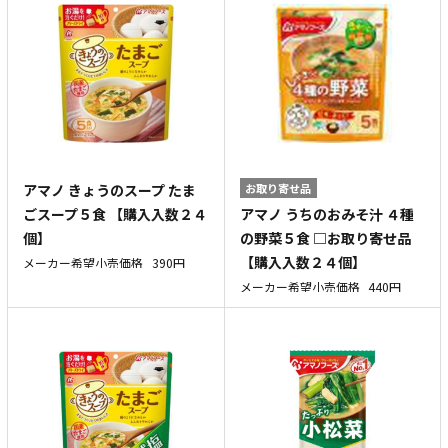
アマノ きょうのスープ たま
お取り寄せ品
アマノ うちのおみそ汁 ４種
ごスープ５食 【購入入数２４
の野菜５食 □お取り寄せ品
個】
【購入入数２４個】
メーカー希望小売価格
390円
メーカー希望小売価格
440円