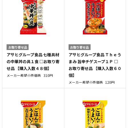
お取り寄せ品
お取り寄せ品
アサヒグループ食品 七種具材
アサヒグループ食品 Ｔｈｅう
の中華丼の具１食 □お取り寄
まみ 旨辛チゲスープ１Ｐ □
せ品 【購入入数４８個】
お取り寄せ品 【購入入数６０
個】
メーカー希望小売価格
310円
メーカー希望小売価格
120円