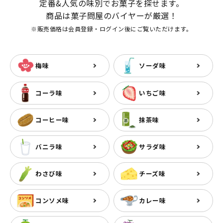
定番&人気の味別でお菓子を探せます。
商品は菓子問屋のバイヤーが厳選！
※販売価格は会員登録・ログイン後にご覧いただけます。
梅味
ソーダ味
コーラ味
いちご味
コーヒー味
抹茶味
バニラ味
サラダ味
わさび味
チーズ味
コンソメ味
カレー味