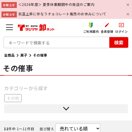
＜2026年度＞ 夏季休業期間中の発送のご案内
お知らせ
気温上昇に伴なうチョコレート販売のお休みについて
お知らせ
create
input
ご利用案内
会員登録
ログイン
検索
全商品
菓子
その催事
その催事
その他
11
件中 1〜11件目
並び替え