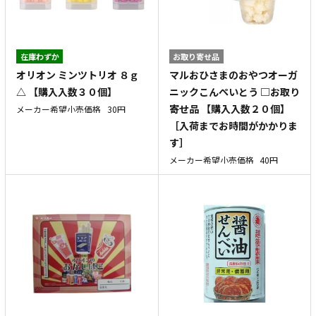
在庫わずか
お取り寄せ品
オリオン ミンツトリオ ８ｇ
マルおひさまのおやつオーガ
△ 【購入入数３０個】
ニックこんぺいとう □お取り
寄せ品 【購入入数２０個】
メーカー希望小売価格
30円
［入荷までお時間がかかりま
す］
メーカー希望小売価格
40円