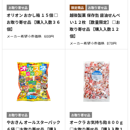
お取り寄せ品
お取り寄せ品
オリオン おかし箱 １５個 □
越後製菓 保存缶 醤油せんべ
お取り寄せ品 【購入入数３６
い１２枚 【数量限定】 □お
個】
取り寄せ品 【購入入数１２
個】
メーカー希望小売価格
600円
メーカー希望小売価格
870円
お取り寄せ品
お取り寄せ品
やおきん オールスターパック
オークラ お気持ち飴８００ｇ
６袋 □お取り寄せ品 【購入
□お取り寄せ品 【購入入数１