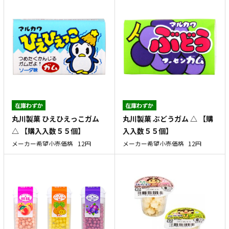
在庫わずか
在庫わずか
丸川製菓 ひえひえっこガム
丸川製菓 ぶどうガム △ 【購
△ 【購入入数５５個】
入入数５５個】
メーカー希望小売価格
12円
メーカー希望小売価格
12円