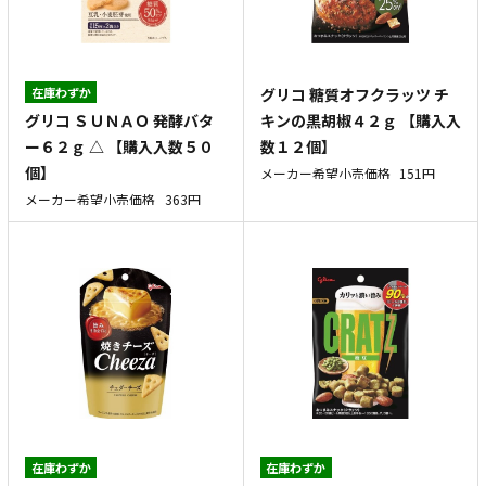
在庫わずか
グリコ 糖質オフクラッツ チ
グリコ ＳＵＮＡＯ 発酵バタ
キンの黒胡椒４２ｇ 【購入入
ー６２ｇ △ 【購入入数５０
数１２個】
個】
メーカー希望小売価格
151円
メーカー希望小売価格
363円
在庫わずか
在庫わずか