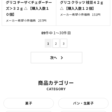
グリコ チーザ＜チェダーチー
グリコ クラッツ 枝豆４２ｇ
ズ＞３２ｇ △ 【購入入数１
△ 【購入入数１２個】
０個】
メーカー希望小売価格
151円
メーカー希望小売価格
257円
89
件中 1〜30件目
1
2
3
商品カテゴリー
CATEGORY
菓子
パン・生菓子