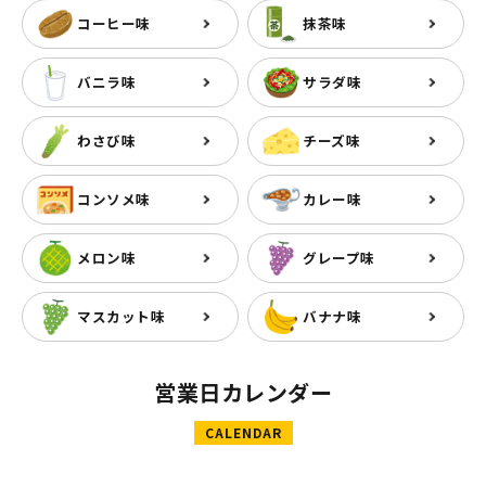
コーヒー味
抹茶味
バニラ味
サラダ味
わさび味
チーズ味
コンソメ味
カレー味
メロン味
グレープ味
マスカット味
バナナ味
営業日カレンダー
CALENDAR