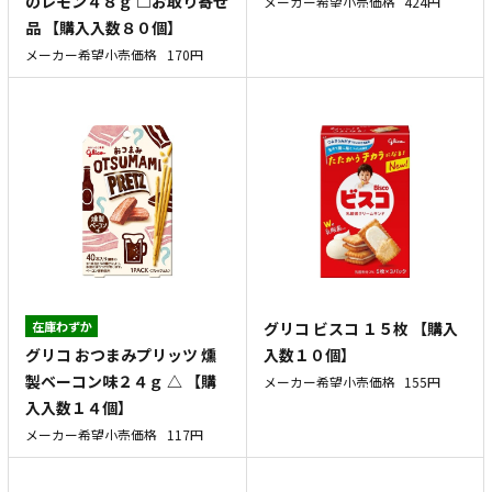
のレモン４８ｇ □お取り寄せ
メーカー希望小売価格
424円
品 【購入入数８０個】
メーカー希望小売価格
170円
在庫わずか
グリコ ビスコ １５枚 【購入
グリコ おつまみプリッツ 燻
入数１０個】
製ベーコン味２４ｇ △ 【購
メーカー希望小売価格
155円
入入数１４個】
メーカー希望小売価格
117円