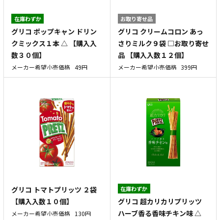
在庫わずか
お取り寄せ品
グリコ ポップキャン ドリン
グリコ クリームコロン あっ
クミックス１本 △ 【購入入
さりミルク９袋 □お取り寄せ
数３０個】
品 【購入入数１２個】
メーカー希望小売価格
49円
メーカー希望小売価格
399円
グリコ トマトプリッツ ２袋
在庫わずか
グリコ 超カリカリプリッツ
【購入入数１０個】
ハーブ香る香味チキン味 △
メーカー希望小売価格
130円