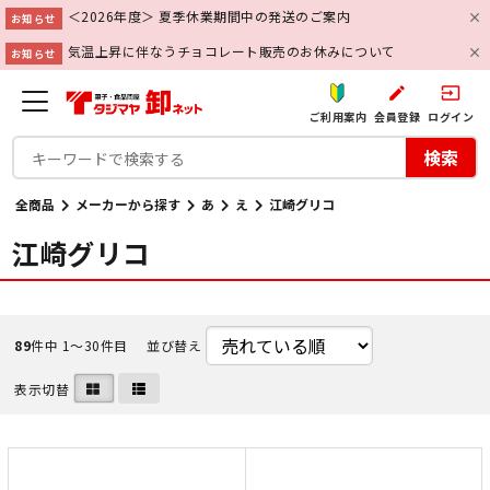
＜2026年度＞ 夏季休業期間中の発送のご案内
お知らせ
気温上昇に伴なうチョコレート販売のお休みについて
お知らせ
create
input
ご利用案内
会員登録
ログイン
検索
全商品
メーカーから探す
あ
え
江崎グリコ
江崎グリコ
89
件中 1〜30件目
並び替え
表示切替