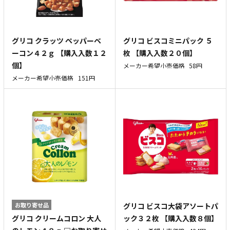
グリコ クラッツ ペッパーベ
グリコ ビスコミニパック ５
ーコン４２ｇ 【購入入数１２
枚 【購入入数２０個】
個】
メーカー希望小売価格
58円
メーカー希望小売価格
151円
お取り寄せ品
グリコ ビスコ大袋アソートパ
グリコ クリームコロン 大人
ック３２枚 【購入入数８個】