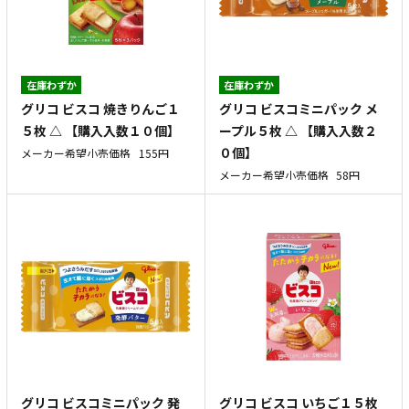
在庫わずか
在庫わずか
グリコ ビスコ 焼きりんご１
グリコ ビスコミニパック メ
５枚 △ 【購入入数１０個】
ープル５枚 △ 【購入入数２
０個】
メーカー希望小売価格
155円
メーカー希望小売価格
58円
グリコ ビスコミニパック 発
グリコ ビスコ いちご１５枚