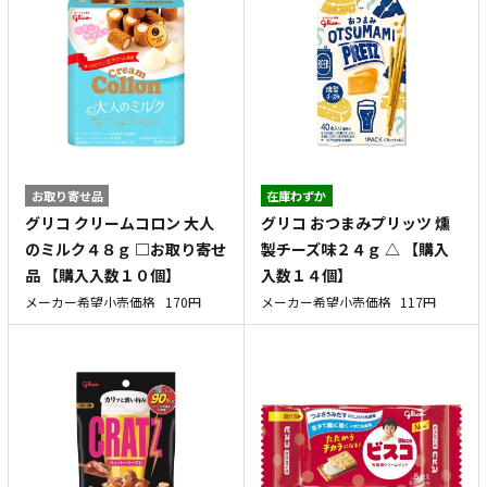
お取り寄せ品
在庫わずか
グリコ クリームコロン 大人
グリコ おつまみプリッツ 燻
のミルク４８ｇ □お取り寄せ
製チーズ味２４ｇ △ 【購入
品 【購入入数１０個】
入数１４個】
メーカー希望小売価格
170円
メーカー希望小売価格
117円