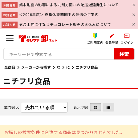
熊本地震の影響による九州方面への配送遅延発生について
お知らせ
＜2026年度＞ 夏季休業期間中の発送のご案内
お知らせ
気温上昇に伴なうチョコレート販売のお休みについて
お知らせ
create
input
ご利用案内
会員登録
ログイン
検索
全商品
メーカーから探す
な
に
ニチフリ食品
ニチフリ食品
並び替え
表示切替
お探しの検索条件に合致する商品は見つかりませんでした。