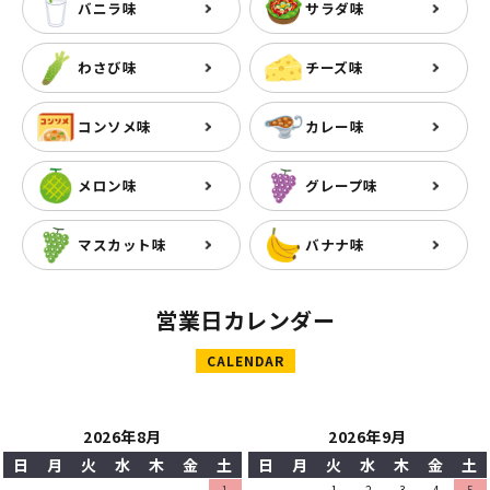
バニラ味
サラダ味
わさび味
チーズ味
コンソメ味
カレー味
メロン味
グレープ味
マスカット味
バナナ味
営業日カレンダー
CALENDAR
2026年8月
2026年9月
日
月
火
水
木
金
土
日
月
火
水
木
金
土
1
1
2
3
4
5