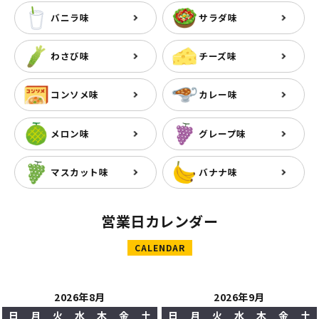
バニラ味
サラダ味
わさび味
チーズ味
コンソメ味
カレー味
メロン味
グレープ味
マスカット味
バナナ味
営業日カレンダー
CALENDAR
2026年8月
2026年9月
日
月
火
水
木
金
土
日
月
火
水
木
金
土