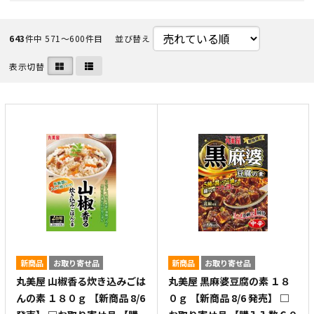
643
件中 571〜600件目
並び替え
表示切替
新商品
お取り寄せ品
新商品
お取り寄せ品
丸美屋 山椒香る炊き込みごは
丸美屋 黒麻婆豆腐の素 １８
んの素 １８０ｇ 【新商品 8/6
０ｇ 【新商品 8/6 発売】 □