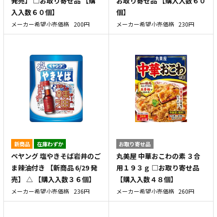
発売】 □お取り寄せ品 【購
お取り寄せ品 【購入入数６０
入入数６０個】
個】
メーカー希望小売価格
200円
メーカー希望小売価格
230円
新商品
在庫わずか
お取り寄せ品
ペヤング 塩やきそば岩井のご
丸美屋 中華おこわの素 ３合
ま辣油付き 【新商品 6/29 発
用１９３ｇ □お取り寄せ品
売】 △ 【購入入数３６個】
【購入入数４８個】
メーカー希望小売価格
236円
メーカー希望小売価格
260円