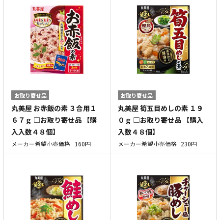
お取り寄せ品
お取り寄せ品
丸美屋 お赤飯の素 ３合用１
丸美屋 筍五目めしの素 １９
６７ｇ □お取り寄せ品 【購
０ｇ □お取り寄せ品 【購入
入入数４８個】
入数４８個】
メーカー希望小売価格
160円
メーカー希望小売価格
230円