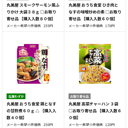
丸美屋 スモークサーモン風ふ
丸美屋 おうち食堂 ひき肉と
りかけ 大袋３８ｇ □お取り
なすの味噌炒めの素 □お取り
寄せ品 【購入入数８０個】
寄せ品 【購入入数６０個】
メーカー希望小売価格
255円
メーカー希望小売価格
170円
在庫わずか
お取り寄せ品
丸美屋 おうち食堂 鶏となす
丸美屋 高菜チャーハン ３袋
の甘酢煮６０ｇ △ 【購入入
□お取り寄せ品 【購入入数６
数４０個】
０個】
メーカー希望小売価格
250円
メーカー希望小売価格
120円