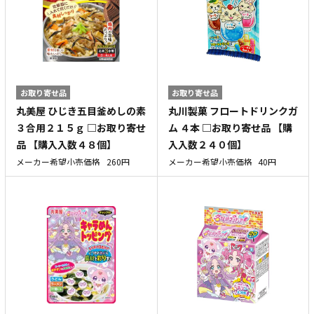
お取り寄せ品
お取り寄せ品
丸美屋 ひじき五目釜めしの素
丸川製菓 フロートドリンクガ
３合用２１５ｇ □お取り寄せ
ム ４本 □お取り寄せ品 【購
品 【購入入数４８個】
入入数２４０個】
メーカー希望小売価格
260円
メーカー希望小売価格
40円