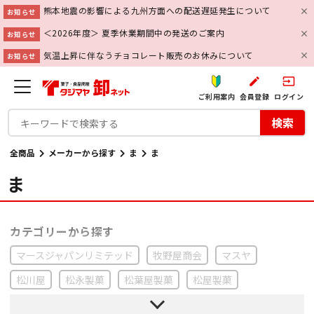
熊本地震の影響による九州方面への配送遅延発生について
お知らせ
＜2026年度＞ 夏季休業期間中の発送のご案内
お知らせ
気温上昇に伴なうチョコレート販売のお休みについて
お知らせ
create
input
ご利用案内
会員登録
ログイン
検索
全商品
メーカーから探す
ま
ま
ま
マースジャパンリミテッド
牧野屋商会
マスヤ
松川屋
松永製菓
松葉屋製菓
松屋製菓