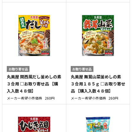
お取り寄せ品
お取り寄せ品
丸美屋 関西風だし釜めしの素
丸美屋 舞茸山菜釜めしの素
３合用 □お取り寄せ品 【購
３合用１８５ｇ □お取り寄せ
入入数４８個】
品 【購入入数４８個】
メーカー希望小売価格
260円
メーカー希望小売価格
260円