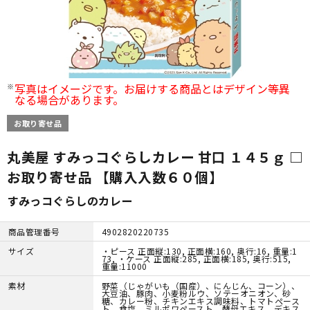
写真はイメージです。お届けする商品とはデザイン等異
なる場合があります。
お取り寄せ品
丸美屋 すみっコぐらしカレー 甘口 １４５ｇ □
お取り寄せ品 【購入入数６０個】
すみっコぐらしのカレー
商品管理番号
4902820220735
サイズ
・ピース 正面縦:130, 正面横:160, 奥行:16, 重量:1
73, ・ケース 正面縦:285, 正面横:185, 奥行:515,
重量:11000
素材
野菜（じゃがいも（国産）、にんじん、コーン）、
大豆油、豚肉、小麦粉ルウ、ソテーオニオン、砂
糖、カレー粉、チキンエキス調味料、トマトペース
ト、食塩、ミルポワペースト、酵母エキス、デキス