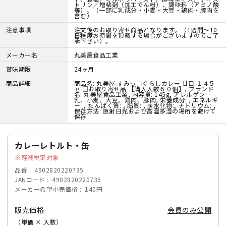
トリン／増粘剤（加工でん粉）、調味料（アミノ酸
等）、（一部に乳成分・小麦・大豆・鶏肉・豚肉を
含む）
注意事項
注文後のお取り寄せ商品となります。（1週間～10
日程度お時間を頂戴する場合がございますのでご了
承下さい）。
メーカー名
丸美屋食品工業
賞味期限
24ヶ月
商品詳細
商品名: 丸美屋 すみっコぐらしカレー 甘口 １４５
ｇ □お取り寄せ品 【購入入数６０個】, ブランド
名: 丸美屋食品工業, 内容量: 145g, アレルゲン:
乳、小麦、大豆、鶏肉、豚肉, 栄養成分: , エネルギ
ー: , たんぱく質: , 脂質: , 炭水化物:, ナトリウム: ,
保存方法: 直射日光および高温多湿の場所を避けて
保存
カレーレトルト・缶
軽減税率対象
品番
4902820220735
JANコード
4902820220735
メーカー希望小売価格
140円
販売価格
会員のみ公開
（単価 × 入数）