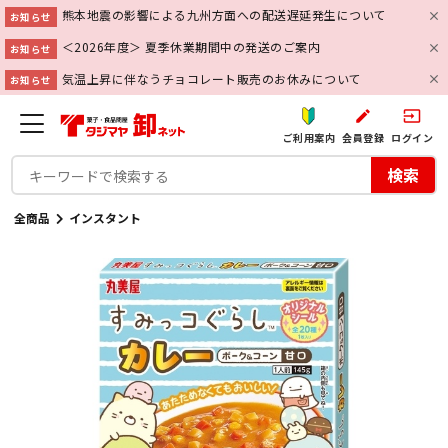
熊本地震の影響による九州方面への配送遅延発生について
お知らせ
＜2026年度＞ 夏季休業期間中の発送のご案内
お知らせ
気温上昇に伴なうチョコレート販売のお休みについて
お知らせ
create
input
ご利用案内
会員登録
ログイン
検索
全商品
インスタント