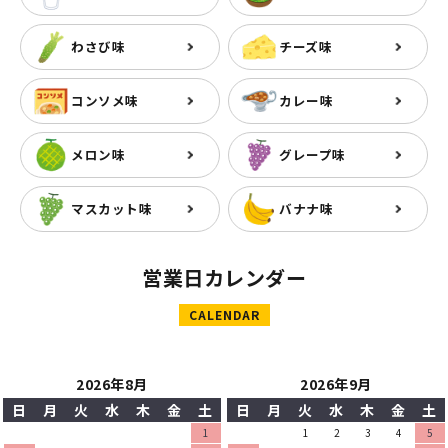
わさび味
チーズ味
コンソメ味
カレー味
メロン味
グレープ味
マスカット味
バナナ味
営業日カレンダー
CALENDAR
2026年8月
2026年9月
日
月
火
水
木
金
土
日
月
火
水
木
金
土
1
1
2
3
4
5