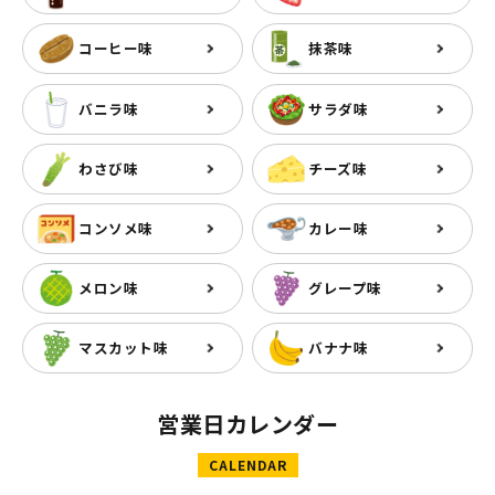
コーヒー味
抹茶味
バニラ味
サラダ味
わさび味
チーズ味
コンソメ味
カレー味
メロン味
グレープ味
マスカット味
バナナ味
営業日カレンダー
CALENDAR