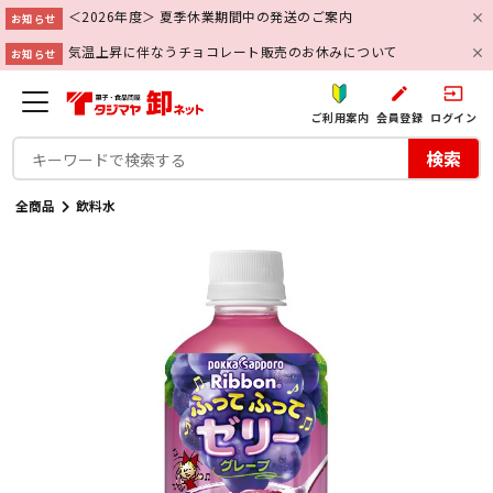
＜2026年度＞ 夏季休業期間中の発送のご案内
お知らせ
気温上昇に伴なうチョコレート販売のお休みについて
お知らせ
create
input
ご利用案内
会員登録
ログイン
検索
全商品
飲料水