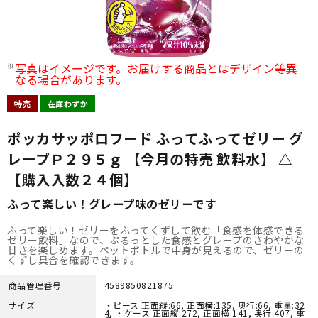
写真はイメージです。お届けする商品とはデザイン等異
なる場合があります。
特売
在庫わずか
ポッカサッポロフード ふってふってゼリー グ
レープＰ２９５ｇ 【今月の特売 飲料水】 △
【購入入数２４個】
ふって楽しい！グレープ味のゼリーです
ふって楽しい！ゼリーをふってくずして飲む「食感を体感できる
ゼリー飲料」なので、ぷるっとした食感とグレープのさわやかな
甘さを楽しめます。ペットボトルで中身が見えるので、ゼリーの
くずし具合を確認できます。
商品管理番号
4589850821875
サイズ
・ピース 正面縦:66, 正面横:135, 奥行:66, 重量:32
4, ・ケース 正面縦:272, 正面横:141, 奥行:407, 重