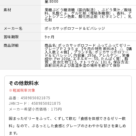
量:8000
素材
果糖ぶどう糖液糖（国内製造）、ぶどう果汁／酸味
料、乳酸Ｃａ、ゲル化剤（増粘多糖類）、香料、ア
ントシアニン色素、酸化防止剤（ビタミンＣ）、乳
化剤
メーカー名
ポッカサッポロフード＆ビバレッジ
賞味期限
9ヶ月
商品詳細
商品名: ポッカサッポロフード ふってふってゼリー
グレープＰ２９５ｇ 【今月の特売 飲料水】 △ 【購
入入数２４個】, ブランド名: ポッカサッポロフー
ド＆ビバレッジ, 内容量: 295g, アレルゲン: , 栄養
成分: Per 100g, エネルギー: 50, たんぱく質: , 脂
質: , 炭水化物:12.5, ナトリウム: 101.6, 保存方法:
直射日光および高温多湿の場所を避けて保存
その他飲料水
軽減税率対象
品番
4589850821875
JANコード
4589850821875
メーカー希望小売価格
175円
固まったゼリーをふって、くずして飲む「食感を体感できるゼリー飲
料」なので、ぷるっとした食感とグレープのさわやかな甘さを楽しめ
ます。