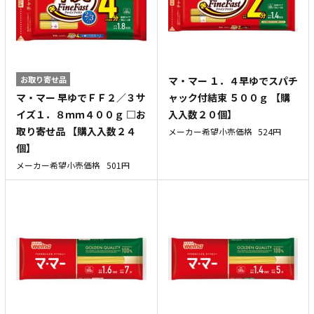
お取り寄せ品
マ・マー １．４早ゆでスパチ
マ・マー 早ゆでＦＦ２／３サ
ャック付結束 ５００ｇ 【購
イズ１．８ｍｍ４００ｇ □お
入入数２０個】
取り寄せ品 【購入入数２４
メーカー希望小売価格
524円
個】
メーカー希望小売価格
501円