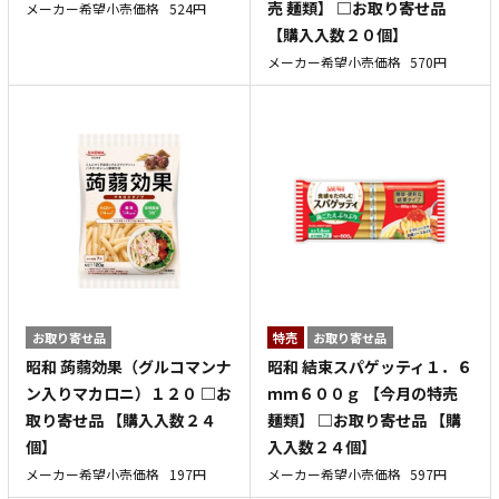
売 麺類】 □お取り寄せ品
メーカー希望小売価格
524円
【購入入数２０個】
メーカー希望小売価格
570円
お取り寄せ品
特売
お取り寄せ品
昭和 蒟蒻効果（グルコマンナ
昭和 結束スパゲッティ１．６
ン入りマカロニ）１２０ □お
ｍｍ６００ｇ 【今月の特売
取り寄せ品 【購入入数２４
麺類】 □お取り寄せ品 【購
個】
入入数２４個】
メーカー希望小売価格
197円
メーカー希望小売価格
597円