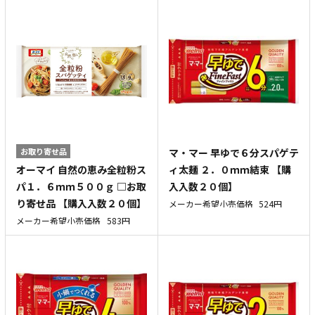
お取り寄せ品
マ・マー 早ゆで６分スパゲテ
オーマイ 自然の恵み全粒粉ス
ィ太麺 ２．０ｍｍ結束 【購
パ１．６ｍｍ５００ｇ □お取
入入数２０個】
り寄せ品 【購入入数２０個】
メーカー希望小売価格
524円
メーカー希望小売価格
583円