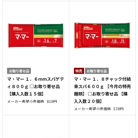
お取り寄せ品
特売
お取り寄せ品
マ・マー １．６ｍｍスパゲテ
マ・マー １．８チャック付結
ィ８００ｇ □お取り寄せ品
束スパ６００ｇ 【今月の特売
【購入入数１５個】
麺類】 □お取り寄せ品 【購
入入数２０個】
メーカー希望小売価格
810円
メーカー希望小売価格
570円