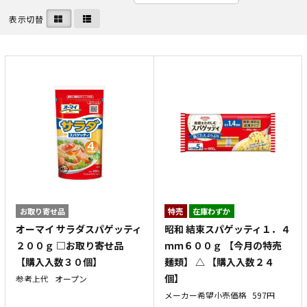
表示切替
お取り寄せ品
特売
在庫わずか
オーマイ サラダスパゲッティ
昭和 結束スパゲッティ１．４
２００ｇ □お取り寄せ品
ｍｍ６００ｇ 【今月の特売
【購入入数３０個】
麺類】 △ 【購入入数２４
個】
参考上代
オープン
メーカー希望小売価格
597円