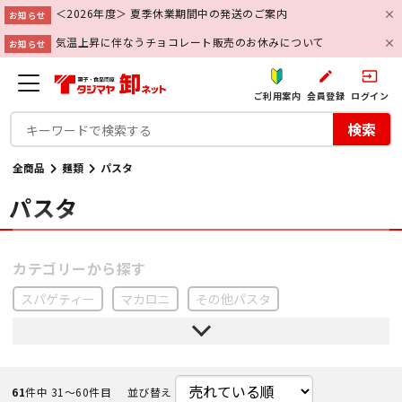
＜2026年度＞ 夏季休業期間中の発送のご案内
お知らせ
気温上昇に伴なうチョコレート販売のお休みについて
お知らせ
create
input
ご利用案内
会員登録
ログイン
検索
全商品
麺類
パスタ
パスタ
スパゲティー
マカロニ
その他パスタ
61
件中 31〜60件目
並び替え