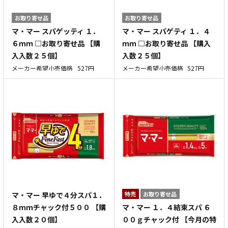
お取り寄せ品
お取り寄せ品
マ・マー スパゲッティ １．
マ・マー スパゲティ １．４
６ｍｍ □お取り寄せ品 【購
ｍｍ □お取り寄せ品 【購入
入入数２５個】
入数２５個】
メーカー希望小売価格
527円
メーカー希望小売価格
527円
マ・マー 早ゆで４分スパ１．
特売
お取り寄せ品
マ・マー １．４結束スパ ６
８ｍｍチャック付５００ 【購
００ｇチャック付 【今月の特
入入数２０個】