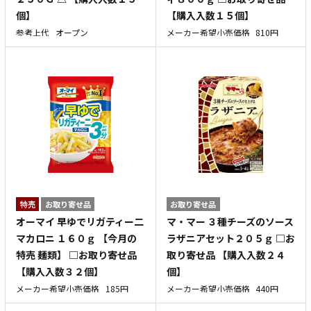
個】
【購入入数１５個】
参考上代
オープン
メーカー希望小売価格
810円
特売
お取り寄せ品
お取り寄せ品
オーマイ 早ゆでリガティー二
マ・マー ３種チーズのソース
マカロニ １６０ｇ 【今月の
ラザニアセット２０５ｇ □お
特売 麺類】 □お取り寄せ品
取り寄せ品 【購入入数２４
【購入入数３２個】
個】
メーカー希望小売価格
185円
メーカー希望小売価格
440円