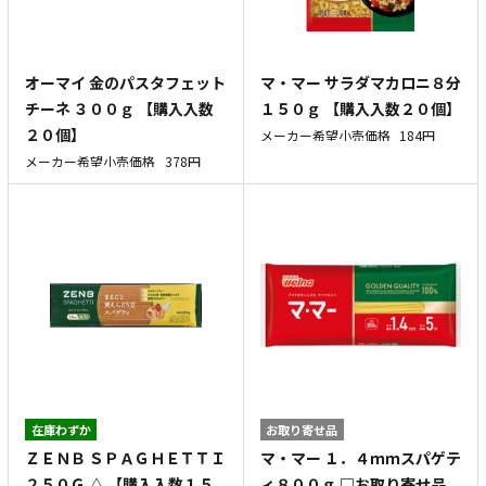
オーマイ 金のパスタフェット
マ・マー サラダマカロニ８分
チーネ ３００ｇ 【購入入数
１５０ｇ 【購入入数２０個】
２０個】
メーカー希望小売価格
184円
メーカー希望小売価格
378円
在庫わずか
お取り寄せ品
ＺＥＮＢ ＳＰＡＧＨＥＴＴＩ
マ・マー １．４ｍｍスパゲテ
２５０Ｇ △ 【購入入数１５
ィ８００ｇ □お取り寄せ品