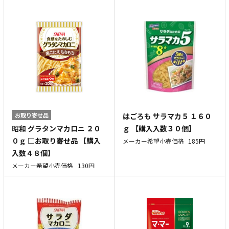
お取り寄せ品
はごろも サラマカ５ １６０
昭和 グラタンマカロニ ２０
ｇ 【購入入数３０個】
０ｇ □お取り寄せ品 【購入
メーカー希望小売価格
185円
入数４８個】
メーカー希望小売価格
130円