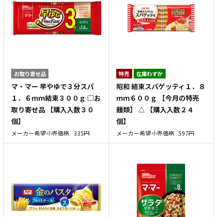
お取り寄せ品
特売
在庫わずか
マ・マー 早やゆで３分スパ
昭和 結束スパゲッティ１．８
１．６ｍｍ結束３００ｇ □お
ｍｍ６００ｇ 【今月の特売
取り寄せ品 【購入入数３０
麺類】 △ 【購入入数２４
個】
個】
メーカー希望小売価格
335円
メーカー希望小売価格
597円