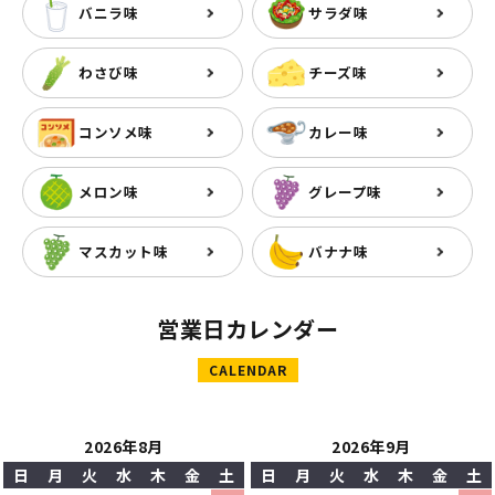
バニラ味
サラダ味
わさび味
チーズ味
コンソメ味
カレー味
メロン味
グレープ味
マスカット味
バナナ味
営業日カレンダー
CALENDAR
2026年8月
2026年9月
日
月
火
水
木
金
土
日
月
火
水
木
金
土