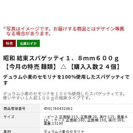
写真はイメージです。お届けする商品とはデザイン等異
なる場合があります。
特売
在庫わずか
昭和 結束スパゲッティ１．８ｍｍ６００ｇ
【今月の特売 麺類】 △ 【購入入数２４個】
デュラム小麦のセモリナを100％使用したスパゲッティで
す
デュラム小麦のセモリナを１００％使用したスパゲッティです。
使いやすい１人前１００ｇの結束タイプです。
商品管理番号
4901760432062
サイズ
・ピース 正面縦:315, 正面横:20, 奥行:125, 重量:6
10, ・ケース 正面縦:280, 正面横:190, 奥行:380,
重量:15100
素材
デュラム小麦のセモリナ