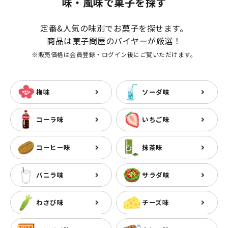
味・風味で菓子を探す
定番&人気の味別でお菓子を探せます。
商品は菓子問屋のバイヤーが厳選！
※販売価格は会員登録・ログイン後にご覧いただけます。
梅味
ソーダ味
コーラ味
いちご味
コーヒー味
抹茶味
バニラ味
サラダ味
わさび味
チーズ味