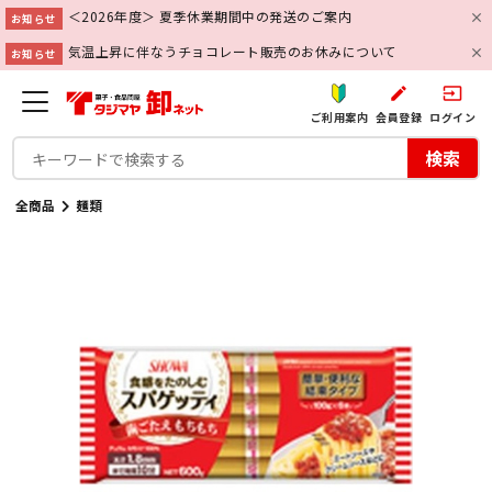
＜2026年度＞ 夏季休業期間中の発送のご案内
お知らせ
気温上昇に伴なうチョコレート販売のお休みについて
お知らせ
create
input
ご利用案内
会員登録
ログイン
検索
全商品
麺類