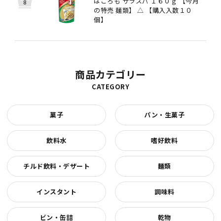
はごろも サラスパ １６０ｇ 【今月
の特売 麺類】 △ 【購入入数１０
個】
商品カテゴリー
CATEGORY
菓子
パン・生菓子
飲料水
嗜好飲料
チルド飲料・デザート
麺類
インスタント
調味料
ビン・缶詰
乾物