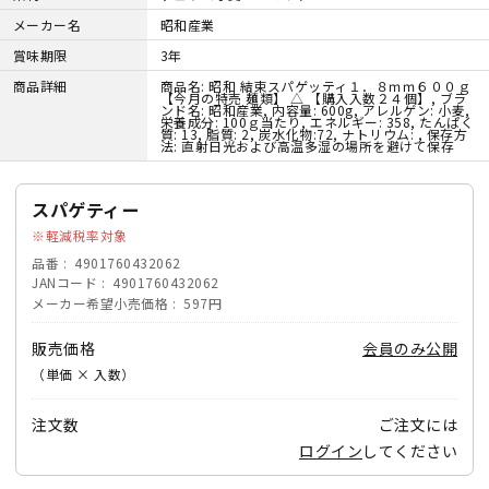
メーカー名
昭和産業
賞味期限
3年
商品詳細
商品名: 昭和 結束スパゲッティ１．８ｍｍ６００ｇ
【今月の特売 麺類】 △ 【購入入数２４個】, ブラ
ンド名: 昭和産業, 内容量: 600g, アレルゲン: 小麦,
栄養成分: 100ｇ当たり, エネルギー: 358, たんぱく
質: 13, 脂質: 2, 炭水化物:72, ナトリウム: , 保存方
法: 直射日光および高温多湿の場所を避けて保存
スパゲティー
軽減税率対象
品番
4901760432062
JANコード
4901760432062
メーカー希望小売価格
597円
販売価格
会員のみ公開
（単価 × 入数）
注文数
ご注文には
ログイン
してください