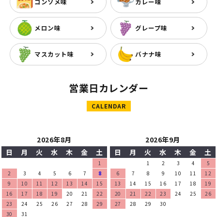
コンソメ味
カレー味
メロン味
グレープ味
マスカット味
バナナ味
営業日カレンダー
CALENDAR
2026年8月
2026年9月
日
月
火
水
木
金
土
日
月
火
水
木
金
土
1
1
2
3
4
5
2
3
4
5
6
7
8
6
7
8
9
10
11
12
9
10
11
12
13
14
15
13
14
15
16
17
18
19
16
17
18
19
20
21
22
20
21
22
23
24
25
26
23
24
25
26
27
28
29
27
28
29
30
30
31