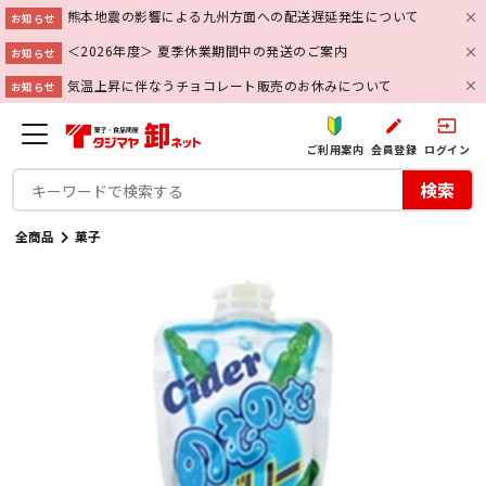
熊本地震の影響による九州方面への配送遅延発生について
お知らせ
＜2026年度＞ 夏季休業期間中の発送のご案内
お知らせ
気温上昇に伴なうチョコレート販売のお休みについて
お知らせ
create
input
ご利用案内
会員登録
ログイン
検索
全商品
菓子