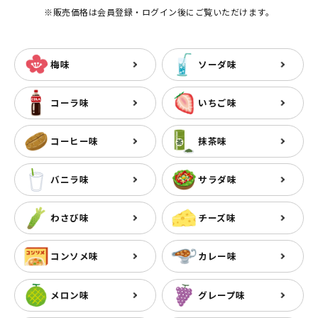
※販売価格は会員登録・ログイン後にご覧いただけます。
梅味
ソーダ味
コーラ味
いちご味
コーヒー味
抹茶味
バニラ味
サラダ味
わさび味
チーズ味
コンソメ味
カレー味
メロン味
グレープ味