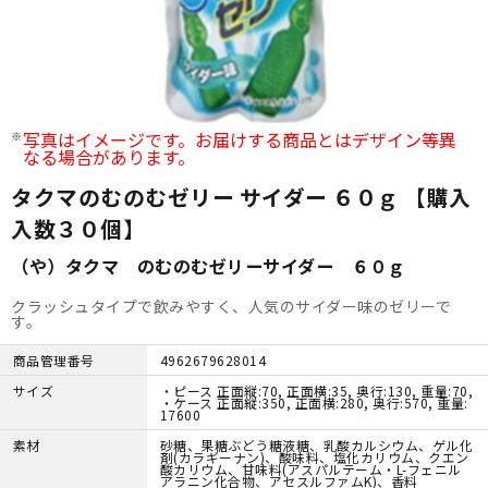
写真はイメージです。お届けする商品とはデザイン等異
なる場合があります。
タクマのむのむゼリー サイダー ６０ｇ 【購入
入数３０個】
（や）タクマ のむのむゼリーサイダー ６０ｇ
クラッシュタイプで飲みやすく、人気のサイダー味のゼリーで
す。
商品管理番号
4962679628014
サイズ
・ピース 正面縦:70, 正面横:35, 奥行:130, 重量:70,
・ケース 正面縦:350, 正面横:280, 奥行:570, 重量:
17600
素材
砂糖、果糖ぶどう糖液糖、乳酸カルシウム、ゲル化
剤(カラギーナン)、酸味料、塩化カリウム、クエン
酸カリウム、甘味料(アスパルテーム・L-フェニル
アラニン化合物、アセスルファムK)、香料