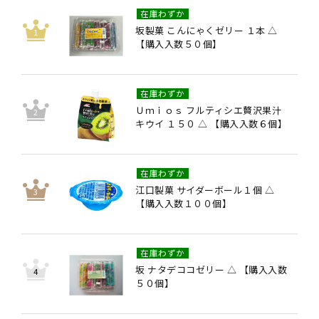
在庫わずか
坂製菓 こんにゃくゼリー １本 △
【購入入数５０個】
在庫わずか
Ｕｍｉｏｓ フルティシエ贅沢果汁
キウイ １５０ △ 【購入入数６個】
在庫わずか
江口製菓 サイダーボール１個 △
【購入入数１００個】
在庫わずか
坂 ナタデココゼリー △ 【購入入数
５０個】