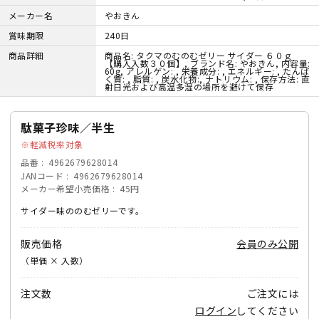
メーカー名
やおきん
賞味期限
240日
商品詳細
商品名: タクマのむのむゼリー サイダー ６０ｇ
【購入入数３０個】, ブランド名: やおきん, 内容量:
60g, アレルゲン: , 栄養成分: , エネルギー: , たんぱ
く質: , 脂質: , 炭水化物:, ナトリウム: , 保存方法: 直
射日光および高温多湿の場所を避けて保存
駄菓子珍味／半生
軽減税率対象
品番
4962679628014
JANコード
4962679628014
メーカー希望小売価格
45円
サイダー味ののむゼリーです。
販売価格
会員のみ公開
（単価 × 入数）
注文数
ご注文には
ログイン
してください