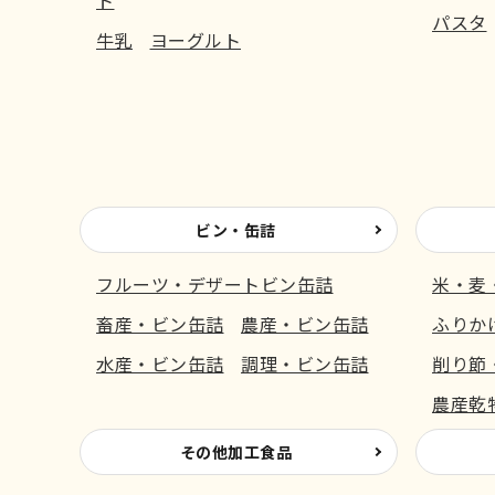
ト
パスタ
牛乳
ヨーグルト
ビン・缶詰
フルーツ・デザートビン缶詰
米・麦
畜産・ビン缶詰
農産・ビン缶詰
ふりか
水産・ビン缶詰
調理・ビン缶詰
削り節
農産乾
その他加工食品