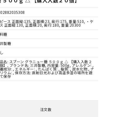
 ５００ｇ △ 【購入入数２０個】
すべての飲料水
すべての調味料
すべての菓子
すべての雑貨
902882035308
ピース 正面縦:135, 正面横:23, 奥行:175, 重量:510, ・ケ
ス 正面縦:130, 正面横:20, 奥行:180, 重量:20300
料糖
井製糖
し
品名: スプーン グラニュー糖 ５００ｇ △ 【購入入数２
個】, ブランド名: 三井製糖, 内容量: 500g, アレルゲン: ,
養成分: , エネルギー: , たんぱく質: , 脂質: , 炭水化物:, ナ
リウム: , 保存方法: 直射日光および高温多湿の場所を避
て保存
注文数