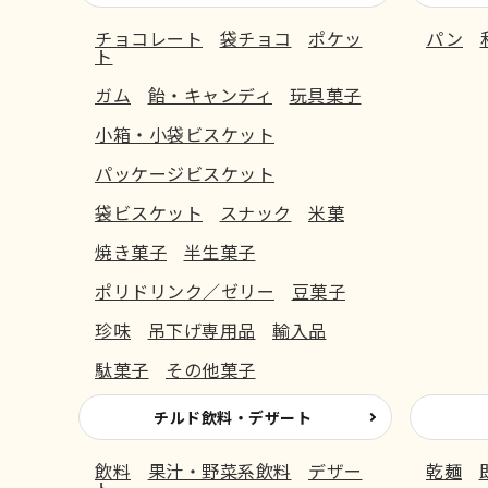
チョコレート
袋チョコ
ポケッ
パン
ト
ガム
飴・キャンディ
玩具菓子
小箱・小袋ビスケット
パッケージビスケット
袋ビスケット
スナック
米菓
焼き菓子
半生菓子
ポリドリンク／ゼリー
豆菓子
珍味
吊下げ専用品
輸入品
駄菓子
その他菓子
チルド飲料・デザート
飲料
果汁・野菜系飲料
デザー
乾麺