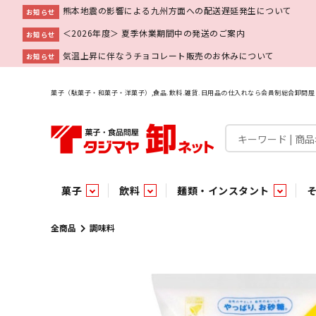
熊本地震の影響による九州方面への配送遅延発生について
お知らせ
＜2026年度＞ 夏季休業期間中の発送のご案内
お知らせ
気温上昇に伴なうチョコレート販売のお休みについて
お知らせ
菓子（駄菓子・和菓子・洋菓子）,食品.飲料.雑貨.日用品の仕入れなら会員制総合卸問
菓子
飲料
麺類・インスタント
菓子
飲料水
麺類
調味料
雑貨
業務用
特集
今月の特売
新商品
あ行
パン・生菓子
インスタント
ペット関連
か行
嗜好飲料
ビン・缶詰
業務用非食品
さ行
チルド飲料・デザート
業務用非食品
乾物
た行
嗜好食品
な行
は行
パン
全商品
調味料
チョコレート
炭酸飲料
乾麺
砂糖
洗剤
めん類・缶詰・びん詰・惣菜・乾物・その他（業務用
駄菓子特集
調味料
調味料
あ
い
即席麺 袋
甘味料
ヘアケア
インスタント
インスタント
う
濃縮・乳酸・乳飲料
切って使える！つり下げ４連・5連菓子
袋チョコ
え
塩
スキンケア
即席麺 カップ
お
味噌
ビン・缶詰
ビン・缶詰
ポケット
醤油
浴用剤
コーヒー飲料
パスタ
つゆ
ガム
麺類
麺類
口中衛生
たれ
パス
飴・
乾物
乾物
焼き菓子
ミキサー飲料
みりん風調味料
トイレ用品
当たり・占い付きのラッキーお菓子
青果
青果
ペット関連
ペット関連
半生菓子
洗濯用品
医薬部外品
香辛料
雑貨
雑貨
ポリドリンク／ゼリー
小物家具
業務用非食品
業務用非食品
低アルコール飲料
タジマヤ オリ
傘・袋物
業務用
業務用
豆
履
雑貨ギフト
その他雑貨