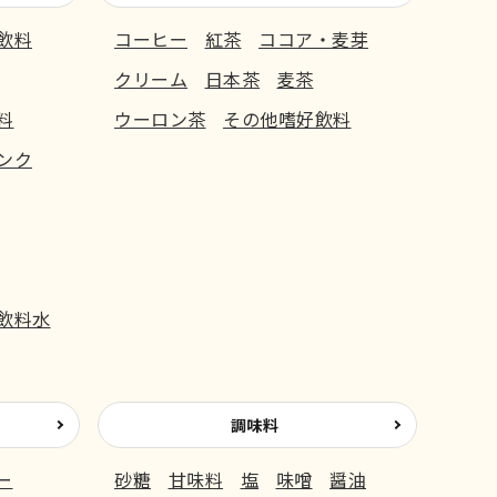
飲料
コーヒー
紅茶
ココア・麦芽
クリーム
日本茶
麦茶
料
ウーロン茶
その他嗜好飲料
ンク
飲料水
調味料
ー
砂糖
甘味料
塩
味噌
醤油