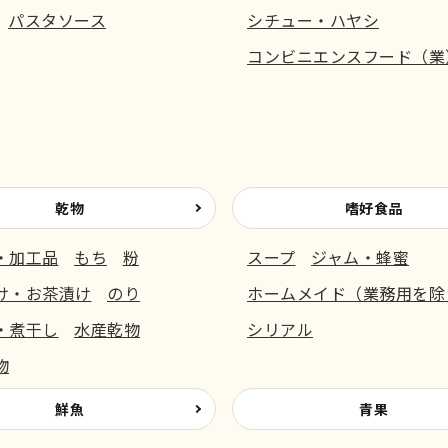
パスタソース
シチュー・ハヤシ
コンビニエンスフード（業
乾物
嗜好食品
・加工品
もち
粉
スープ
ジャム・蜂蜜
け・お茶漬け
のり
ホームメイド（業務用を除
・煮干し
水産乾物
シリアル
物
鮮魚
青果