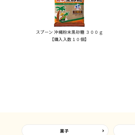
スプーン 沖縄粉末黒砂糖 ３００ｇ
【購入入数１０個】
菓子