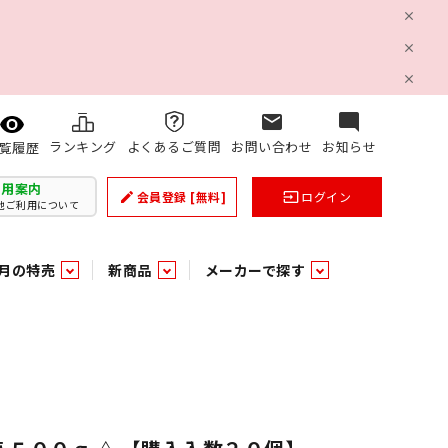
mail
mode_comment
ランキング
よくあるご質問
お問い合わせ
お知らせ
覧履歴
利用案内
会員登録
[無料]
ログイン
create
input
他ご利用について
月の特売
新商品
メーカーで探す
乳製品
和日配
日配調理加工品
バラ６０５
つまみ菓子・珍味
ケット
ング
の他加工食品
の他加工食品
ミネラルウォーター
雑貨季節品
うまみ調味料
袋ビスケット
業務用雑貨
ベビー用品
パン・生菓子
パン・生菓子
乾燥期の必需品！のど飴特集
果汁・トマト・野菜飲料
風味調味料（だしの素）
スナック
洗面浴室用品
みりん
みりん
米菓
鮮魚
鮮魚
連
文具
玩具
スポーツ用品
家庭補修
すべての業務用
すべての麺類
すべてのあ行