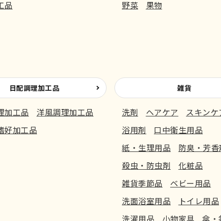
工品
野菜
果物
日配調理加工品
雑貨
理加工品
洋風調理加工品
洗剤
ヘアケア
スキンケ
嗜好加工品
浴用剤
口中衛生用品
紙・生理用品
防臭・芳香
殺虫・防虫剤
化粧品
雑貨季節品
ベビー用品
洗面浴室用品
トイレ用品
洗濯用品
小物家具
傘・