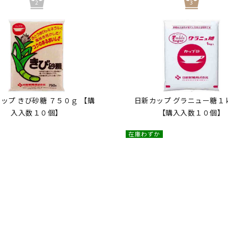
ップ きび砂糖 ７５０ｇ 【購
日新カップ グラニュー糖１
入入数１０個】
【購入入数１０個】
在庫わずか