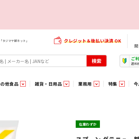
クレジット＆後払い決済 OK
屋「タジマヤ卸ネット」
閲
ご
検索
送料
その他食品
雑貨・日用品
業務用
特集
今
・生菓子
ま行
や行
加工食品ギフト
ら行
わ行
その他加工食品
鮮魚
青果
）
用品
タソース
キャンディ
紅茶・ココア飲料
ソース
エナジードリンク特集
嗜好食品
嗜好食品
和風調味料・洋風調味料・合せ調味料・香辛料・カレー類・エ
紙・生理用品
トマト製品
玩具菓子
嗜好飲料
嗜好飲料
茶系飲料
防臭・芳香剤
食用油
小箱・小袋ビスケット
飲料水
飲料水
東京のご当地お菓子
機能性飲料
食酢
菓子
菓子
殺虫・防虫剤
マヨネーズ
加工食品ギフト
加工食品ギフト
スポーツドリンク
お酒に合う！お
パッケージビス
化粧品
ドレッシ
そ
そ
在庫わずか
ジナル商品（PB）
菓子
き物
その他飲料水
チルド飲料・デザート
チルド飲料・デザート
珍味
家庭消耗雑貨
吊下げ専用品
おすすめ・イチオシ商品
軽衣料
和日配
和日配
輸入品
台所用品
日配調理加工品
日配調理加工品
駄菓子
清掃用品
その他菓子
電気関