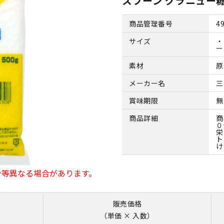
スプーン グラニュー糖
商品管理番号
4
サイズ
・
ー
素材
原
メーカー名
三
賞味期限
無
商品詳細
商
０
栄
ト
け
ン等異なる場合があります。
販売価格
（単価 × 入数）