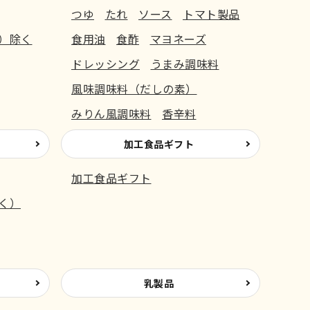
つゆ
たれ
ソース
トマト製品
）除く
食用油
食酢
マヨネーズ
ドレッシング
うまみ調味料
風味調味料（だしの素）
みりん風調味料
香辛料
加工食品ギフト
加工食品ギフト
く）
乳製品