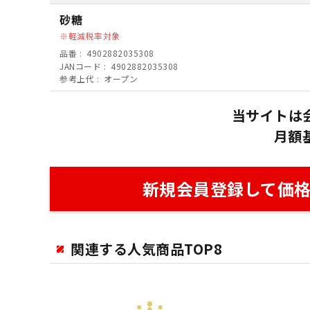
砂糖
軽減税率対象
品番
4902882035308
JANコード
4902882035308
参考上代
オープン
当サイトは
月額
新規会員登録して価
関連する人気商品TOP8