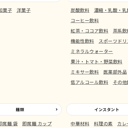
和菓子
洋菓子
炭酸飲料
濃縮・乳酸・乳
コーヒー飲料
紅茶・ココア飲料
茶系飲
機能性飲料
スポーツドリ
ミネラルウォーター
果汁・トマト・野菜飲料
ミキサー飲料
医薬部外品
低アルコール飲料
その他
麺類
インスタント
即席麺 袋
即席麺 カップ
中華材料
料理の素
カレ