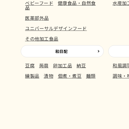
ベビーフード
健康食品・自然食
水産加
品
医薬部外品
ユニバーサルデザインフード
その他加工食品
和日配
豆腐
蒟蒻
卵加工品
納豆
和風調
練製品
漬物
佃煮・煮豆
麺類
調味・