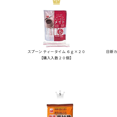
スプーン ティータイム ６ｇ×２０
日新カ
【購入入数２０個】