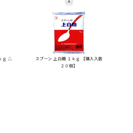
ｋｇ △
スプーン 上白糖 １ｋｇ 【購入入数
２０個】