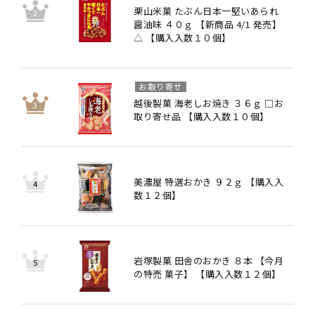
栗山米菓 たぶん日本一堅いあられ
醤油味 ４０ｇ 【新商品 4/1 発売】
△ 【購入入数１０個】
お取り寄せ
越後製菓 海老しお焼き ３６ｇ □お
取り寄せ品 【購入入数１０個】
美濃屋 特選おかき ９２ｇ 【購入入
数１２個】
岩塚製菓 田舎のおかき ８本 【今月
の特売 菓子】 【購入入数１２個】