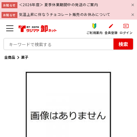
＜2026年度＞ 夏季休業期間中の発送のご案内
お知らせ
気温上昇に伴なうチョコレート販売のお休みについて
お知らせ
create
input
ご利用案内
会員登録
ログイン
検索
全商品
菓子