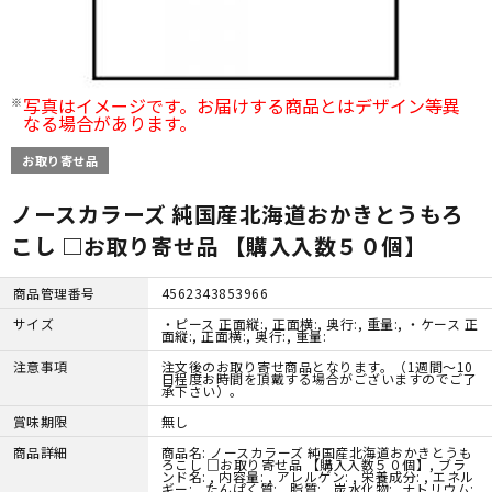
写真はイメージです。お届けする商品とはデザイン等異
なる場合があります。
お取り寄せ品
ノースカラーズ 純国産北海道おかきとうもろ
こし □お取り寄せ品 【購入入数５０個】
商品管理番号
4562343853966
サイズ
・ピース 正面縦:, 正面横:, 奥行:, 重量:, ・ケース 正
面縦:, 正面横:, 奥行:, 重量:
注意事項
注文後のお取り寄せ商品となります。（1週間～10
日程度お時間を頂戴する場合がございますのでご了
承下さい）。
賞味期限
無し
商品詳細
商品名: ノースカラーズ 純国産北海道おかきとうも
ろこし □お取り寄せ品 【購入入数５０個】, ブラ
ンド名: , 内容量: , アレルゲン: , 栄養成分: , エネル
ギー: , たんぱく質: , 脂質: , 炭水化物:, ナトリウム: