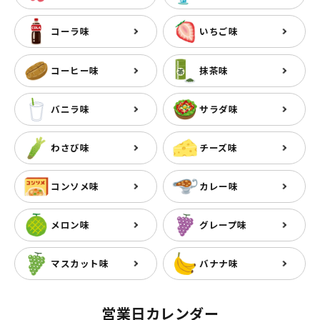
コーラ味
いちご味
コーヒー味
抹茶味
バニラ味
サラダ味
わさび味
チーズ味
コンソメ味
カレー味
メロン味
グレープ味
マスカット味
バナナ味
営業日カレンダー