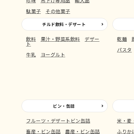
珍味
吊下げ専用品
輸入品
駄菓子
その他菓子
チルド飲料・デザート
飲料
果汁・野菜系飲料
デザー
乾麺
ト
パスタ
牛乳
ヨーグルト
ビン・缶詰
フルーツ・デザートビン缶詰
米・麦
畜産・ビン缶詰
農産・ビン缶詰
ふりか