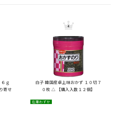
 ６ｇ
白子 韓国産卓上味おかず １０切７
取り寄せ
０枚 △ 【購入入数１２個】
】
在庫わずか