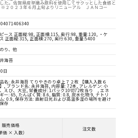
すべての雑貨
した。佐賀県産早摘み原料を使用してサクッとした食感と
 ※２０２３年６月上旬よりリニューアル ＪＡＮコー
904071406340
ピース 正面縦:98, 正面横:115, 奥行:98, 重量:120, ・ケ
ス 正面縦:315, 正面横:270, 奥行:630, 重量:5400
のり、他
井海苔
70日
品名: 永井海苔 てりやきのり卓上７２枚 【購入入数６
】, ブランド名: 永井海苔, 内容量: 72本, アレルゲン: 小
、えび、大豆, 栄養成分: 1パック10切72枚当り , エネ
ギー: 65, たんぱく質: 8.6, 脂質: 0.8, 炭水化物:9, ナトリ
ム: 0.9, 保存方法: 直射日光および高温多湿の場所を避け
保存
販売価格
注文数
単価 × 入数）