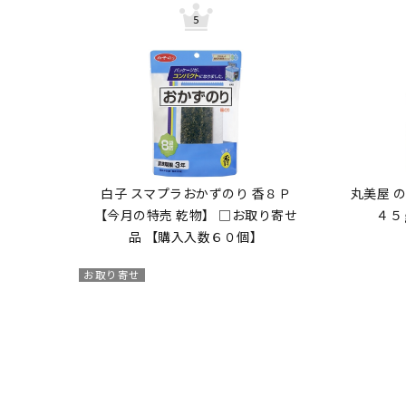
白子 スマプラおかずのり 香８Ｐ
丸美屋 
【今月の特売 乾物】 □お取り寄せ
４５
品 【購入入数６０個】
お取り寄せ