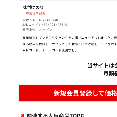
味付けのり
軽減税率対象
品番
4904071406340
JANコード
4904071406340
参考上代
オープン
長年販売しているてりやきのりを大幅リニューアルしました。
摘み原料を使用してサクッとした食感と口どけ感をアップさせ
ＡＮコード、ＩＴＦコード変更なし。
当サイトは
月額
新規会員登録して価
関連する人気商品TOP8