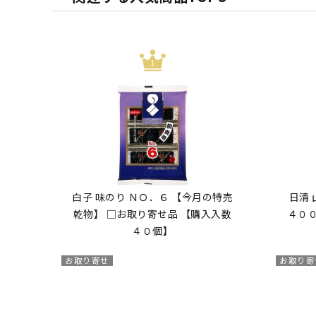
白子 味のり ＮＯ．６ 【今月の特売
日清
乾物】 □お取り寄せ品 【購入入数
４００
４０個】
お取り寄せ
お取り寄