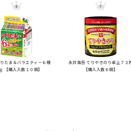
のりたま＆バラエティー６種
永井海苔 てりやきのり卓上７２
ｇ 【購入入数１０個】
【購入入数６個】