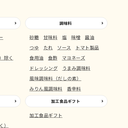
調味料
ー
砂糖
甘味料
塩
味噌
醤油
つゆ
たれ
ソース
トマト製品
）除く
食用油
食酢
マヨネーズ
ドレッシング
うまみ調味料
風味調味料（だしの素）
みりん風調味料
香辛料
加工食品ギフト
加工食品ギフト
く）