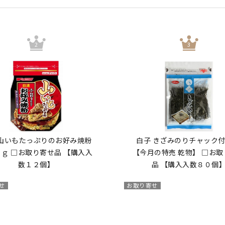
 山いもたっぷりのお好み焼粉
白子 きざみのりチャック付
ｇ □お取り寄せ品 【購入入
【今月の特売 乾物】 □お
数１２個】
品 【購入入数８０個
せ
お取り寄せ