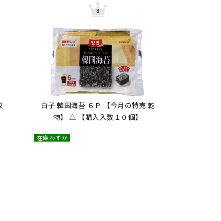
枚
白子 韓国海苔 ６Ｐ 【今月の特売 乾
物】 △ 【購入入数１０個】
在庫わずか