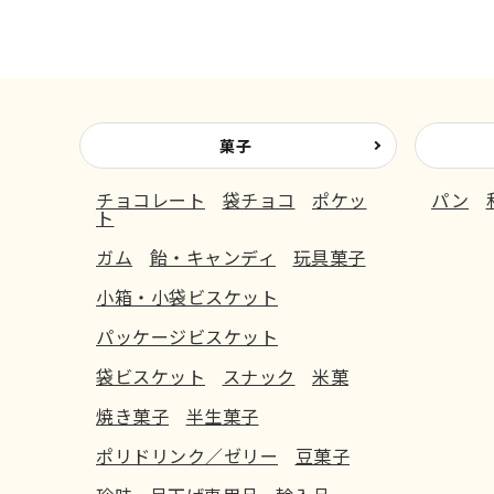
菓子
チョコレート
袋チョコ
ポケッ
パン
ト
ガム
飴・キャンディ
玩具菓子
小箱・小袋ビスケット
パッケージビスケット
袋ビスケット
スナック
米菓
焼き菓子
半生菓子
ポリドリンク／ゼリー
豆菓子