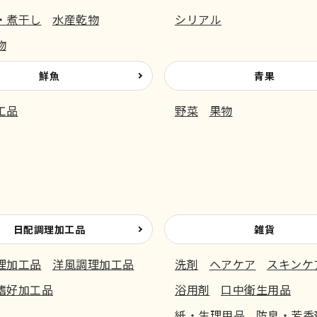
・煮干し
水産乾物
シリアル
物
鮮魚
青果
工品
野菜
果物
日配調理加工品
雑貨
理加工品
洋風調理加工品
洗剤
ヘアケア
スキンケ
嗜好加工品
浴用剤
口中衛生用品
紙・生理用品
防臭・芳香