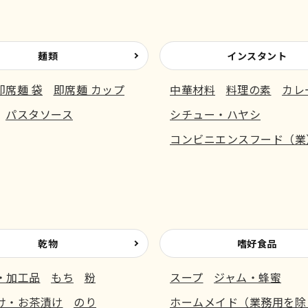
麺類
インスタント
即席麺 袋
即席麺 カップ
中華材料
料理の素
カレ
パスタソース
シチュー・ハヤシ
コンビニエンスフード（業
乾物
嗜好食品
・加工品
もち
粉
スープ
ジャム・蜂蜜
け・お茶漬け
のり
ホームメイド（業務用を除