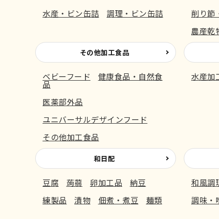
水産・ビン缶詰
調理・ビン缶詰
削り節
農産乾
その他加工食品
ベビーフード
健康食品・自然食
水産加
品
医薬部外品
ユニバーサルデザインフード
その他加工食品
和日配
豆腐
蒟蒻
卵加工品
納豆
和風調
練製品
漬物
佃煮・煮豆
麺類
調味・