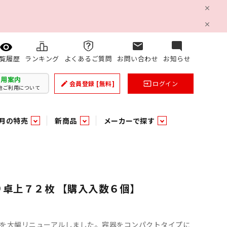
mail
mode_comment
ランキング
よくあるご質問
お問い合わせ
お知らせ
覧履歴
利用案内
会員登録
[無料]
ログイン
create
input
他ご利用について
月の特売
新商品
メーカーで探す
乳製品
和日配
日配調理加工品
バラ６０５
つまみ菓子・珍味
ケット
ング
の他加工食品
の他加工食品
ミネラルウォーター
雑貨季節品
うまみ調味料
袋ビスケット
業務用雑貨
ベビー用品
パン・生菓子
パン・生菓子
乾燥期の必需品！のど飴特集
果汁・トマト・野菜飲料
風味調味料（だしの素）
スナック
洗面浴室用品
みりん
みりん
米菓
鮮魚
鮮魚
り卓上７２枚 【購入入数６個】
連
文具
玩具
スポーツ用品
家庭補修
すべての業務用
すべての麺類
すべてのあ行
すべての飲料水
すべての調味料
すべての菓子
を大幅リニューアルしました。容器をコンパクトタイプに