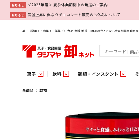
＜2026年度＞ 夏季休業期間中の発送のご案内
お知らせ
気温上昇に伴なうチョコレート販売のお休みについて
お知らせ
菓子（駄菓子・和菓子・洋菓子）,食品.飲料.雑貨.日用品の仕入れなら会員制総合卸問
菓子
飲料
麺類・インスタント
菓子
飲料水
麺類
調味料
雑貨
業務用
特集
今月の特売
新商品
あ行
パン・生菓子
インスタント
ペット関連
か行
嗜好飲料
ビン・缶詰
業務用非食品
さ行
チルド飲料・デザート
業務用非食品
乾物
た行
嗜好食品
な行
は行
パン
全商品
乾物
チョコレート
炭酸飲料
乾麺
砂糖
洗剤
めん類・缶詰・びん詰・惣菜・乾物・その他（業務用
駄菓子特集
調味料
調味料
あ
い
即席麺 袋
甘味料
ヘアケア
インスタント
インスタント
う
濃縮・乳酸・乳飲料
切って使える！つり下げ４連・5連菓子
袋チョコ
え
塩
スキンケア
即席麺 カップ
お
味噌
ビン・缶詰
ビン・缶詰
ポケット
醤油
浴用剤
コーヒー飲料
パスタ
つゆ
ガム
麺類
麺類
口中衛生
たれ
パス
飴・
乾物
乾物
焼き菓子
ミキサー飲料
みりん風調味料
トイレ用品
当たり・占い付きのラッキーお菓子
青果
青果
ペット関連
ペット関連
半生菓子
洗濯用品
医薬部外品
香辛料
雑貨
雑貨
ポリドリンク／ゼリー
小物家具
業務用非食品
業務用非食品
低アルコール飲料
タジマヤ オリ
傘・袋物
業務用
業務用
豆
履
雑貨ギフト
その他雑貨