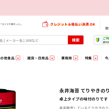
クレジット＆後払い決済 OK
屋「タジマヤ卸ネット」
閲
ご
検索
送料
その他食品
雑貨・日用品
業務用
特集
今
・生菓子
ま行
や行
加工食品ギフト
ら行
わ行
その他加工食品
鮮魚
青果
）
用品
タソース
キャンディ
紅茶・ココア飲料
ソース
エナジードリンク特集
嗜好食品
嗜好食品
和風調味料・洋風調味料・合せ調味料・香辛料・カレー類・エ
紙・生理用品
トマト製品
玩具菓子
嗜好飲料
嗜好飲料
茶系飲料
防臭・芳香剤
食用油
小箱・小袋ビスケット
飲料水
飲料水
東京のご当地お菓子
機能性飲料
食酢
菓子
菓子
殺虫・防虫剤
マヨネーズ
加工食品ギフト
加工食品ギフト
スポーツドリンク
お酒に合う！お
パッケージビス
化粧品
ドレッシ
そ
そ
永井海苔 てりやきの
ジナル商品（PB）
菓子
き物
その他飲料水
チルド飲料・デザート
チルド飲料・デザート
珍味
家庭消耗雑貨
吊下げ専用品
おすすめ・イチオシ商品
軽衣料
和日配
和日配
輸入品
台所用品
日配調理加工品
日配調理加工品
駄菓子
清掃用品
その他菓子
電気関
卓上タイプの味付のりです
長年販売しているてりやきのり