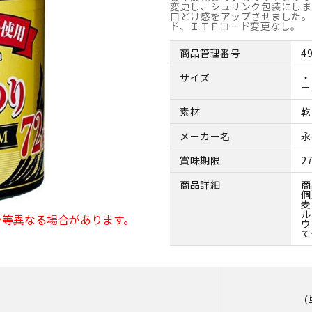
変更し、シュリンク包装にしま
口どけ感をアップさせました。
ド、ＩＴＦコード変更なし。
商品管理番号
4
サイズ
・
ー
素材
乾
メーカー名
永
賞味期限
2
商品詳細
商
個
麦
ル
ン等異なる場合があります。
ウ
て
（