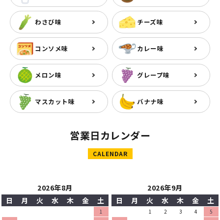
わさび味
チーズ味
コンソメ味
カレー味
メロン味
グレープ味
マスカット味
バナナ味
営業日カレンダー
CALENDAR
2026年8月
2026年9月
日
月
火
水
木
金
土
日
月
火
水
木
金
土
1
1
2
3
4
5