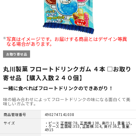
写真はイメージです。お届けする商品とはデザイン等異
なる場合があります。
お取り寄せ品
丸川製菓 フロートドリンクガム ４本 □お取り
寄せ品 【購入入数２４０個】
一緒に食べればフロートドリンクのできあがり！
味の組み合わせによってフロートドリンクの味になる面白くて美
味しいガムです。
商品管理番号
4902747141038
サイズ
・ピース 正面縦:78, 正面横:138, 奥行:11, 重量:15,
・ケース 正面縦:353, 正面横:314, 奥行:362, 重量:
4915