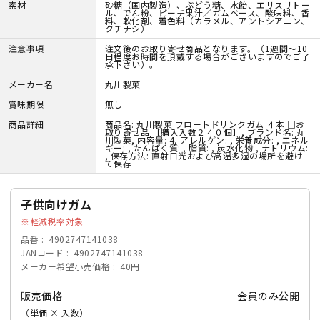
素材
砂糖（国内製造）、ぶどう糖、水飴、エリスリトー
ル、でん粉、ピーチ果汁／ガムベース、酸味料、香
料、軟化剤、着色料（カラメル、アントシアニン、
クチナシ）
注意事項
注文後のお取り寄せ商品となります。（1週間～10
日程度お時間を頂戴する場合がございますのでご了
承下さい）。
メーカー名
丸川製菓
賞味期限
無し
商品詳細
商品名: 丸川製菓 フロートドリンクガム ４本 □お
取り寄せ品 【購入入数２４０個】, ブランド名: 丸
川製菓, 内容量: 4, アレルゲン: , 栄養成分: , エネル
ギー: , たんぱく質: , 脂質: , 炭水化物:, ナトリウム:
, 保存方法: 直射日光および高温多湿の場所を避け
て保存
子供向けガム
軽減税率対象
品番
4902747141038
JANコード
4902747141038
メーカー希望小売価格
40円
販売価格
会員のみ公開
（単価 × 入数）