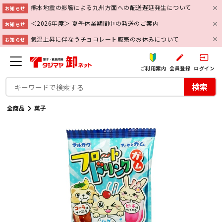
熊本地震の影響による九州方面への配送遅延発生について
お知らせ
＜2026年度＞ 夏季休業期間中の発送のご案内
お知らせ
気温上昇に伴なうチョコレート販売のお休みについて
お知らせ
create
input
ご利用案内
会員登録
ログイン
検索
全商品
菓子