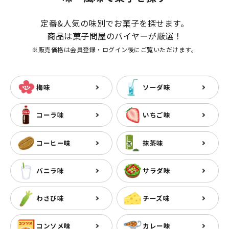
定番&人気の味別でお菓子を探せます。
商品は菓子問屋のバイヤーが厳選！
※販売価格は会員登録・ログイン後にご覧いただけます。
梅味
ソーダ味
コーラ味
いちご味
コーヒー味
抹茶味
バニラ味
サラダ味
わさび味
チーズ味
コンソメ味
カレー味