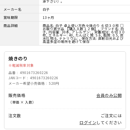
承下さい）。
メーカー名
白子
賞味期限
13ヶ月
商品詳細
商品名: 白子 卓上使い方色々焼のり ６切３０枚 □
お取り寄せ品 【購入入数１２個】, ブランド名: 白
子, 内容量: 30本, アレルゲン: , 栄養成分: ６切３０
枚, エネルギー: 40, たんぱく質: 5.6, 脂質: 0.5, 炭
水化物:6, ナトリウム: , 保存方法: 直射日光および
高温多湿の場所を避けて保存
焼きのり
軽減税率対象
品番
4901673260226
JANコード
4901673260226
メーカー希望小売価格
520円
販売価格
会員のみ公開
（単価 × 入数）
注文数
ご注文には
ログイン
してください