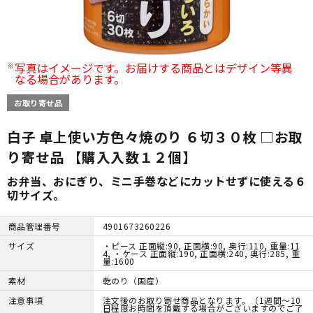
写真はイメージです。お届けする商品とはデザイン等異
なる場合があります。
お取り寄せ品
白子 卓上使い方色々焼のり ６切３０枚 □お取
り寄せ品 【購入入数１２個】
お弁当、おにぎり、ミニ手巻などにカットせずに使える６
切サイズ｡
商品管理番号
4901673260226
サイズ
・ピース 正面縦:90, 正面横:90, 奥行:110, 重量:11
4, ・ケース 正面縦:190, 正面横:240, 奥行:285, 重
量:1600
素材
乾のり（国産）
注意事項
注文後のお取り寄せ商品となります。（1週間～10
日程度お時間を頂戴する場合がございますのでご了