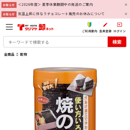
＜2026年度＞ 夏季休業期間中の発送のご案内
お知らせ
気温上昇に伴なうチョコレート販売のお休みについて
お知らせ
create
input
ご利用案内
会員登録
ログイン
検索
全商品
乾物