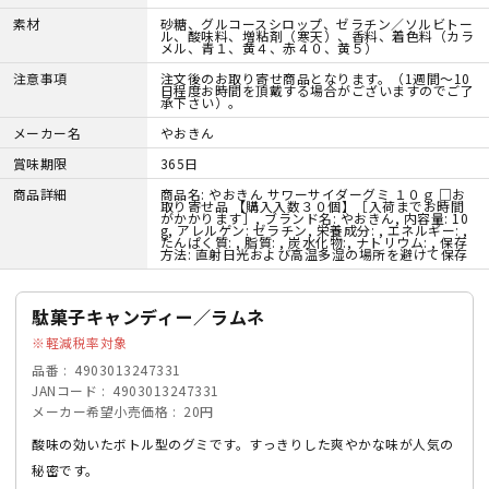
素材
砂糖、グルコースシロップ、ゼラチン／ソルビトー
ル、酸味料、増粘剤（寒天）、香料、着色料（カラ
メル、青１、黄４、赤４０、黄５）
注意事項
注文後のお取り寄せ商品となります。（1週間～10
日程度お時間を頂戴する場合がございますのでご了
承下さい）。
メーカー名
やおきん
賞味期限
365日
商品詳細
商品名: やおきん サワーサイダーグミ １０ｇ □お
取り寄せ品 【購入入数３０個】［入荷までお時間
がかかります］, ブランド名: やおきん, 内容量: 10
g, アレルゲン: ゼラチン, 栄養成分: , エネルギー: ,
たんぱく質: , 脂質: , 炭水化物:, ナトリウム: , 保存
方法: 直射日光および高温多湿の場所を避けて保存
駄菓子キャンディー／ラムネ
軽減税率対象
品番
4903013247331
JANコード
4903013247331
メーカー希望小売価格
20円
酸味の効いたボトル型のグミです。すっきりした爽やかな味が人気の
秘密です。