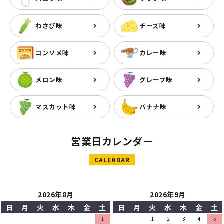
わさび味
チーズ味
コンソメ味
カレー味
メロン味
グレープ味
マスカット味
バナナ味
営業日カレンダー
CALENDAR
2026年8月
2026年9月
日
月
火
水
木
金
土
日
月
火
水
木
金
土
1
1
2
3
4
5