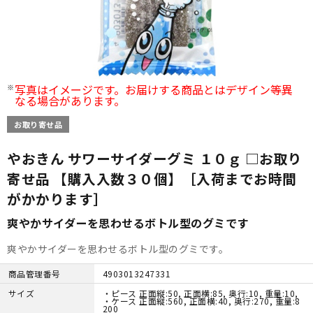
写真はイメージです。お届けする商品とはデザイン等異
なる場合があります。
お取り寄せ品
やおきん サワーサイダーグミ １０ｇ □お取り
寄せ品 【購入入数３０個】［入荷までお時間
がかかります］
爽やかサイダーを思わせるボトル型のグミです
爽やかサイダーを思わせるボトル型のグミです。
商品管理番号
4903013247331
サイズ
・ピース 正面縦:50, 正面横:85, 奥行:10, 重量:10,
・ケース 正面縦:560, 正面横:40, 奥行:270, 重量:8
200