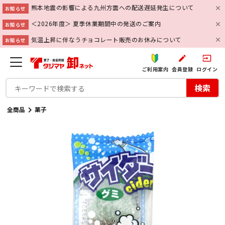
熊本地震の影響による九州方面への配送遅延発生について
お知らせ
＜2026年度＞ 夏季休業期間中の発送のご案内
お知らせ
気温上昇に伴なうチョコレート販売のお休みについて
お知らせ
create
input
ご利用案内
会員登録
ログイン
検索
全商品
菓子