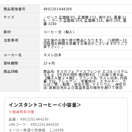
商品管理番号
4902201444200
サイズ
・ピース 正面縦:85, 正面横:152, 奥行:85, 重量:11
9, ・ケース 正面縦:354, 正面横:316, 奥行:269, 重
量:3280
素材
コーヒー豆（輸入）
注意事項
注文後のお取り寄せ商品となります。（1週間～10
日程度お時間を頂戴する場合がございますのでご了
承下さい）。
メーカー名
ネスレ日本
賞味期限
15ヶ月
商品詳細
商品名: ネスカフェ アイスブレンド エコ＆システム
９５ｇ 【今月の特売 嗜好飲料】 □お取り寄せ品
【購入入数２４個】, ブランド名: ネスレ日本, 内容
量: 95g, アレルゲン: , 栄養成分: , エネルギー: , た
んぱく質: , 脂質: , 炭水化物:, ナトリウム: , 保存方
法: 直射日光および高温多湿の場所を避けて保存
インスタントコーヒー＜小容量＞
軽減税率対象
品番
4902201444200
JANコード
4902201444200
メーカー希望小売価格
1,269円