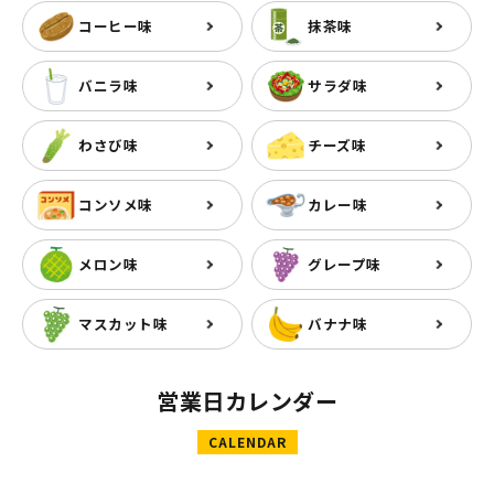
コーヒー味
抹茶味
バニラ味
サラダ味
わさび味
チーズ味
コンソメ味
カレー味
メロン味
グレープ味
マスカット味
バナナ味
営業日カレンダー
CALENDAR