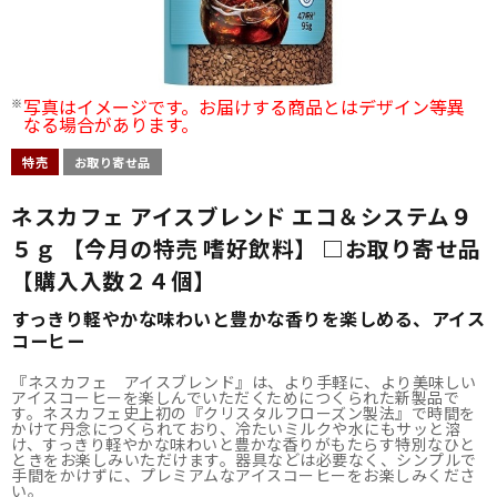
写真はイメージです。お届けする商品とはデザイン等異
なる場合があります。
特売
お取り寄せ品
ネスカフェ アイスブレンド エコ＆システム９
５ｇ 【今月の特売 嗜好飲料】 □お取り寄せ品
【購入入数２４個】
すっきり軽やかな味わいと豊かな香りを楽しめる、アイス
コーヒー
『ネスカフェ アイスブレンド』は、より手軽に、より美味しい
アイスコーヒーを楽しんでいただくためにつくられた新製品で
す。ネスカフェ史上初の『クリスタルフローズン製法』で時間を
かけて丹念につくられており、冷たいミルクや水にもサッと溶
け、すっきり軽やかな味わいと豊かな香りがもたらす特別なひと
ときをお楽しみいただけます。器具などは必要なく、シンプルで
手間をかけずに、プレミアムなアイスコーヒーをお楽しみくださ
い。