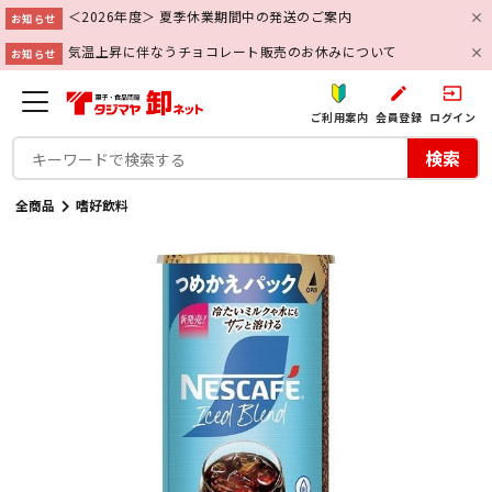
＜2026年度＞ 夏季休業期間中の発送のご案内
お知らせ
気温上昇に伴なうチョコレート販売のお休みについて
お知らせ
create
input
ご利用案内
会員登録
ログイン
検索
全商品
嗜好飲料