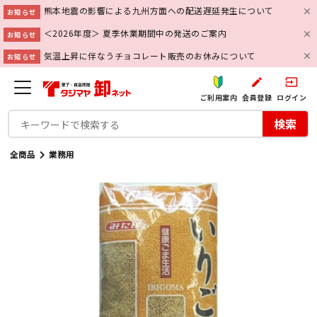
熊本地震の影響による九州方面への配送遅延発生について
お知らせ
＜2026年度＞ 夏季休業期間中の発送のご案内
お知らせ
気温上昇に伴なうチョコレート販売のお休みについて
お知らせ
create
input
ご利用案内
会員登録
ログイン
検索
全商品
業務用