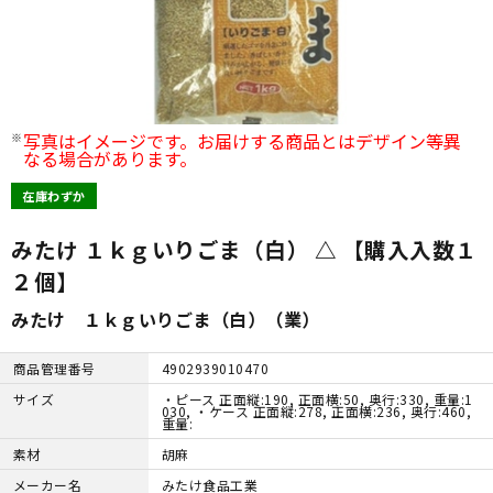
写真はイメージです。お届けする商品とはデザイン等異
なる場合があります。
在庫わずか
みたけ １ｋｇいりごま（白） △ 【購入入数１
２個】
みたけ １ｋｇいりごま（白）（業）
商品管理番号
4902939010470
サイズ
・ピース 正面縦:190, 正面横:50, 奥行:330, 重量:1
030, ・ケース 正面縦:278, 正面横:236, 奥行:460,
重量:
素材
胡麻
メーカー名
みたけ食品工業