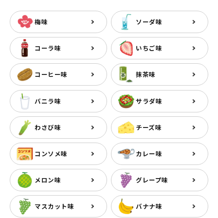
梅味
ソーダ味
コーラ味
いちご味
コーヒー味
抹茶味
バニラ味
サラダ味
わさび味
チーズ味
コンソメ味
カレー味
メロン味
グレープ味
マスカット味
バナナ味