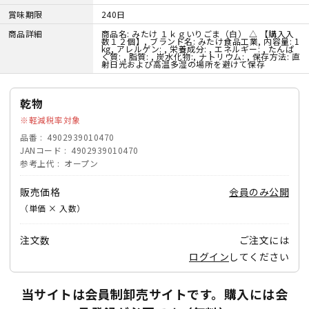
賞味期限
240日
商品詳細
商品名: みたけ １ｋｇいりごま（白） △ 【購入入
数１２個】, ブランド名: みたけ食品工業, 内容量: 1
kg, アレルゲン: , 栄養成分: , エネルギー: , たんぱ
く質: , 脂質: , 炭水化物:, ナトリウム: , 保存方法: 直
射日光および高温多湿の場所を避けて保存
乾物
軽減税率対象
品番
4902939010470
JANコード
4902939010470
参考上代
オープン
販売価格
会員のみ公開
（単価 × 入数）
注文数
ご注文には
ログイン
してください
当サイトは会員制卸売サイトです。購入には会