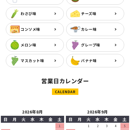
わさび味
チーズ味
コンソメ味
カレー味
メロン味
グレープ味
マスカット味
バナナ味
営業日カレンダー
CALENDAR
2026年8月
2026年9月
日
月
火
水
木
金
土
日
月
火
水
木
金
土
1
1
2
3
4
5