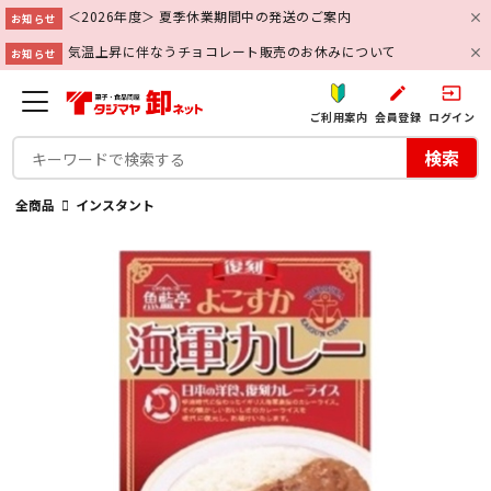
＜2026年度＞ 夏季休業期間中の発送のご案内
お知らせ
気温上昇に伴なうチョコレート販売のお休みについて
お知らせ
create
input
ご利用案内
会員登録
ログイン
検索
全商品
インスタント