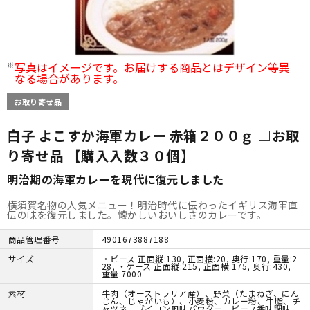
写真はイメージです。お届けする商品とはデザイン等異
なる場合があります。
お取り寄せ品
白子 よこすか海軍カレー 赤箱２００ｇ □お取
り寄せ品 【購入入数３０個】
明治期の海軍カレーを現代に復元しました
横須賀名物の人気メニュー！明治時代に伝わったイギリス海軍直
伝の味を復元しました。懐かしいおいしさのカレーです。
商品管理番号
4901673887188
サイズ
・ピース 正面縦:130, 正面横:20, 奥行:170, 重量:2
28, ・ケース 正面縦:215, 正面横:175, 奥行:430,
重量:7000
素材
牛肉（オーストラリア産）、野菜（たまねぎ、にん
じん、じゃがいも）、小麦粉、カレー粉、牛脂、チ
ャツネ、ブイヨン風味パウダー、ビーフ香味調味