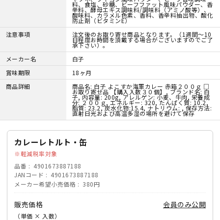
料、食塩、砂糖、ビーフファット風味パウダー、香
辛料、酵母エキス調味料/調味料（アミノ酸等）、
酸味料、カラメル色素、香料、香辛料抽出物、酸化
防止剤（ビタミンE）
注意事項
注文後のお取り寄せ商品となります。（1週間～10
日程度お時間を頂戴する場合がございますのでご了
承下さい）。
メーカー名
白子
賞味期限
18ヶ月
商品詳細
商品名: 白子 よこすか海軍カレー 赤箱２００ｇ □
お取り寄せ品 【購入入数３０個】, ブランド名: 白
子, 内容量: 200g, アレルゲン: 小麦、牛肉, 栄養成
分: ２００ｇ, エネルギー: 320, たんぱく質: 10.2,
脂質: 23.2, 炭水化物:15.4, ナトリウム: , 保存方法:
直射日光および高温多湿の場所を避けて保存
カレーレトルト・缶
軽減税率対象
品番
4901673887188
JANコード
4901673887188
メーカー希望小売価格
380円
販売価格
会員のみ公開
（単価 × 入数）