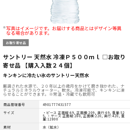
写真はイメージです。お届けする商品とはデザイン等異
なる場合があります。
お取り寄せ品
サントリー 天然水 冷凍Ｐ５００ｍｌ □お取り
寄せ品 【購入入数２４個】
キンキンに冷たい氷のサントリー天然水
厳選された水源で、２０年以上の歳月をかけて磨き抜かれた、ナ
チュラルミネラルウォーター。軟水。冷凍可能で、キンキンに凍
らせることができます。※常温・冷蔵でも飲用可
商品管理番号
4901777431577
サイズ
・ピース 正面縦:69, 正面横:209, 奥行:69, 重量:52
5, ・ケース 正面縦:280, 正面横:220, 奥行:420, 重
量:12800
素材
水（鉱水）