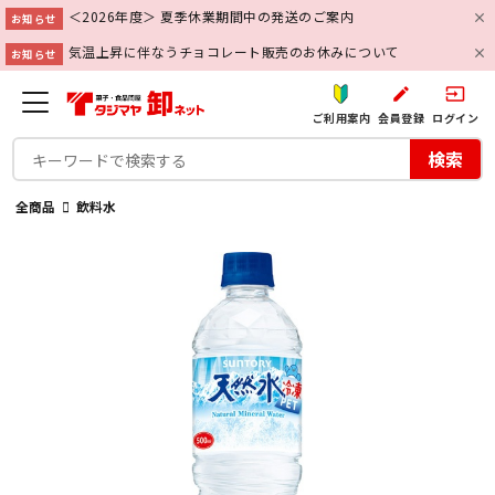
＜2026年度＞ 夏季休業期間中の発送のご案内
お知らせ
気温上昇に伴なうチョコレート販売のお休みについて
お知らせ
create
input
ご利用案内
会員登録
ログイン
検索
全商品
飲料水