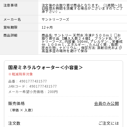
注意事項
注文後のお取り寄せ商品となります。（1週間～10
日程度お時間を頂戴する場合がございますのでご了
承下さい）。
メーカー名
サントリーフーズ
賞味期限
12ヶ月
商品詳細
商品名: サントリー 天然水 冷凍Ｐ５００ｍｌ □お
取り寄せ品 【購入入数２４個】, ブランド名: サン
トリーフーズ, 内容量: 500ml, アレルゲン: , 栄養成
分: １００ｍｌ, エネルギー: , たんぱく質: , 脂質: ,
炭水化物:, ナトリウム: , 保存方法: 直射日光および
高温多湿の場所を避けて保存
国産ミネラルウォーター＜小容量＞
軽減税率対象
品番
4901777431577
JANコード
4901777431577
メーカー希望小売価格
200円
販売価格
会員のみ公開
（単価 × 入数）
注文数
ご注文には