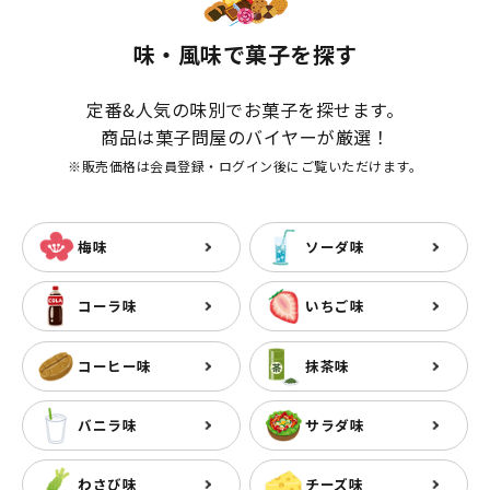
味・風味で菓子を探す
定番&人気の味別でお菓子を探せます。
商品は菓子問屋のバイヤーが厳選！
※販売価格は会員登録・ログイン後にご覧いただけます。
梅味
ソーダ味
コーラ味
いちご味
コーヒー味
抹茶味
バニラ味
サラダ味
わさび味
チーズ味