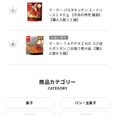
マ・マー パスタキッチン ミートソ
ース１４０ｇ 【今月の特売 麺類】
【購入入数１２個】
お取り寄せ
マ・マー ＴＡＰＰＲＩＮＯ コク深
ナポリタン □お取り寄せ品 【購入
入数６０個】
商品カテゴリー
CATEGORY
菓子
パン・生菓子