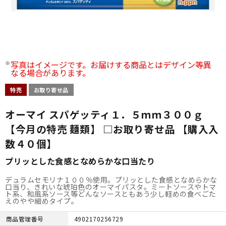
写真はイメージです。お届けする商品とはデザイン等異
なる場合があります。
特売
お取り寄せ品
オーマイ スパゲッティ１．５ｍｍ３００ｇ
【今月の特売 麺類】 □お取り寄せ品 【購入入
数４０個】
プリッとした食感となめらかな口当たり
デュラムセモリナ１００％使用。プリッとした食感となめらかな
口当り、きれいな琥珀色のオーマイパスタ。ミートソースやトマ
ト系、和風系ソース等どんなソースともあう少し軽めの食べごた
えのやや細めタイプ。
商品管理番号
4902170256729