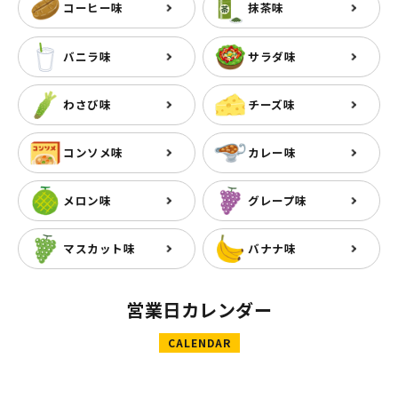
コーヒー味
抹茶味
バニラ味
サラダ味
わさび味
チーズ味
コンソメ味
カレー味
メロン味
グレープ味
マスカット味
バナナ味
営業日カレンダー
CALENDAR