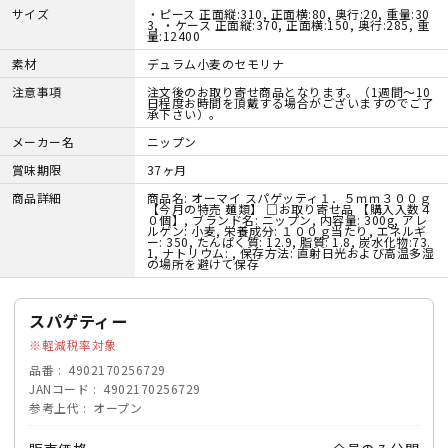
サイズ
・ピース 正面縦:310, 正面横:80, 奥行:20, 重量:30
3, ・ケース 正面縦:370, 正面横:150, 奥行:285, 重
量:12400
素材
デュラム小麦のセモリナ
注意事項
注文後のお取り寄せ商品となります。（1週間～10
日程度お時間を頂戴する場合がございますのでご了
承下さい）。
メーカー名
ニップン
賞味期限
37ヶ月
商品詳細
商品名: オーマイ スパゲッティ１．５ｍｍ３００ｇ
【今月の特売 麺類】 □お取り寄せ品 【購入入数４
０個】, ブランド名: ニップン, 内容量: 300g, アレ
ルゲン: 小麦, 栄養成分: １００ｇ当たり, エネルギ
ー: 350, たんぱく質: 12.9, 脂質: 1.8, 炭水化物:73.
1, ナトリウム: , 保存方法: 直射日光および高温多湿
の場所を避けて保存
スパゲティー
軽減税率対象
品番
4902170256729
JANコード
4902170256729
参考上代
オープン