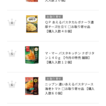
入入数２０個】
お取り寄せ
ＱＰ あえるパスタカルボナーラ濃
厚チーズ仕立て □お取り寄せ品
【購入入数４８個】
マ・マー パスタキッチン ナポリタ
ン１４０ｇ 【今月の特売 麺類】
【購入入数１２個】
お取り寄せ
ニップン 濃いあえるパスタソース
海老トマト □お取り寄せ品 【購入
入数６０個】