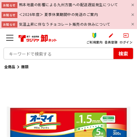
熊本地震の影響による九州方面への配送遅延発生について
お知らせ
＜2026年度＞ 夏季休業期間中の発送のご案内
お知らせ
気温上昇に伴なうチョコレート販売のお休みについて
お知らせ
create
input
ご利用案内
会員登録
ログイン
検索
全商品
麺類