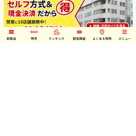
新商品
特売
ランキング
閲覧履歴
よくある質問
メニュー
↑ご利用には店頭での会員登録が必要です。
ご利用案内
お問い合わせ
特定商取引法表示について
プライバシーポリシー
利用規約
©お菓子・駄菓子･食品の激安通販卸問屋｜タジマヤ卸ネット all rights