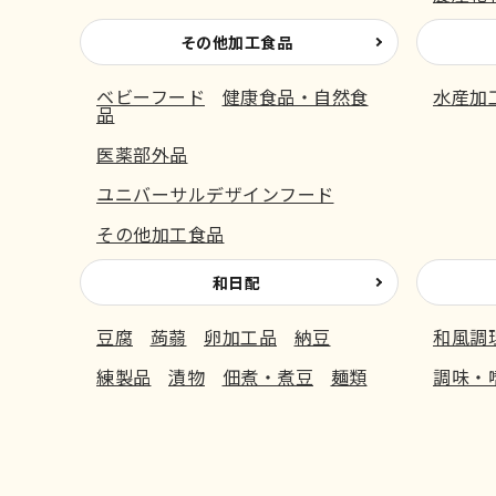
その他加工食品
ベビーフード
健康食品・自然食
水産加
品
医薬部外品
ユニバーサルデザインフード
その他加工食品
和日配
豆腐
蒟蒻
卵加工品
納豆
和風調
練製品
漬物
佃煮・煮豆
麺類
調味・