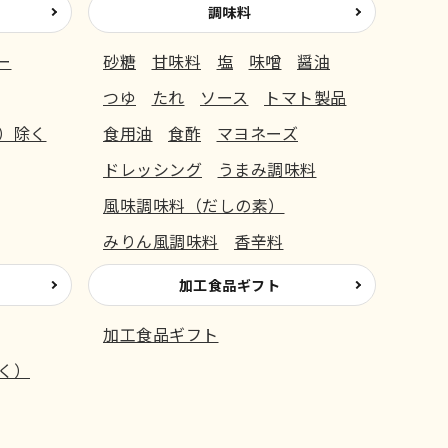
調味料
ー
砂糖
甘味料
塩
味噌
醤油
つゆ
たれ
ソース
トマト製品
）除く
食用油
食酢
マヨネーズ
ドレッシング
うまみ調味料
風味調味料（だしの素）
みりん風調味料
香辛料
加工食品ギフト
加工食品ギフト
く）