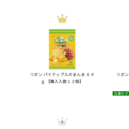
リボン パイナップルのまんま ８４
リボン
ｇ 【購入入数１２個】
在庫わず