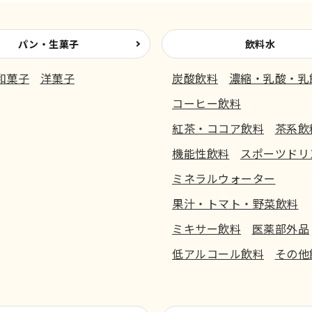
パン・生菓子
飲料水
和菓子
洋菓子
炭酸飲料
濃縮・乳酸・乳
コーヒー飲料
紅茶・ココア飲料
茶系飲
機能性飲料
スポーツドリ
ミネラルウォーター
果汁・トマト・野菜飲料
ミキサー飲料
医薬部外品
低アルコール飲料
その他