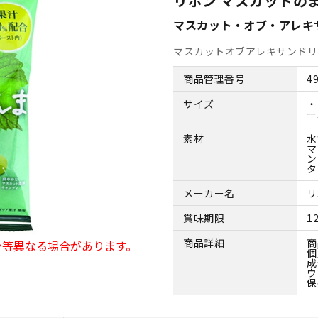
リボン マスカットの
マスカット・オブ・アレキ
マスカットオブアレキサンドリ
商品管理番号
4
サイズ
・
ー
素材
水
マ
ン
タ
メーカー名
リ
賞味期限
1
商品詳細
商
ン等異なる場合があります。
個
成
ウ
保