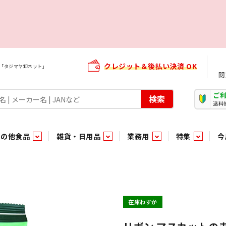
クレジット＆後払い決済 OK
屋「タジマヤ卸ネット」
閲
ご
検索
送料
その他食品
雑貨・日用品
業務用
特集
今
・生菓子
ま行
や行
加工食品ギフト
ら行
わ行
その他加工食品
鮮魚
青果
）
用品
タソース
キャンディ
紅茶・ココア飲料
ソース
エナジードリンク特集
嗜好食品
嗜好食品
和風調味料・洋風調味料・合せ調味料・香辛料・カレー類・エ
紙・生理用品
トマト製品
玩具菓子
嗜好飲料
嗜好飲料
茶系飲料
防臭・芳香剤
食用油
小箱・小袋ビスケット
飲料水
飲料水
東京のご当地お菓子
機能性飲料
食酢
菓子
菓子
殺虫・防虫剤
マヨネーズ
加工食品ギフト
加工食品ギフト
スポーツドリンク
お酒に合う！お
パッケージビス
化粧品
ドレッシ
そ
そ
在庫わずか
ジナル商品（PB）
菓子
き物
その他飲料水
チルド飲料・デザート
チルド飲料・デザート
珍味
家庭消耗雑貨
吊下げ専用品
おすすめ・イチオシ商品
軽衣料
和日配
和日配
輸入品
台所用品
日配調理加工品
日配調理加工品
駄菓子
清掃用品
その他菓子
電気関