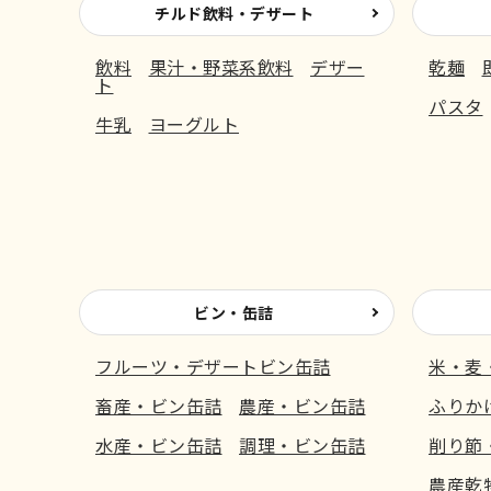
チルド飲料・デザート
飲料
果汁・野菜系飲料
デザー
乾麺
ト
パスタ
牛乳
ヨーグルト
ビン・缶詰
フルーツ・デザートビン缶詰
米・麦
畜産・ビン缶詰
農産・ビン缶詰
ふりか
水産・ビン缶詰
調理・ビン缶詰
削り節
農産乾