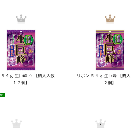
 ８４ｇ 生巨峰 △ 【購入入数
リボン ５４ｇ 生巨峰 【購
１２個】
２個】
か