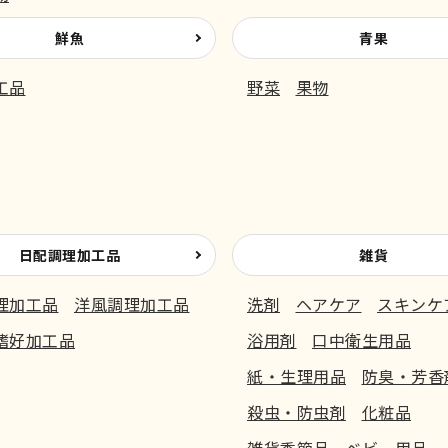
鮮魚
青果
工品
野菜
果物
日配調理加工品
雑貨
理加工品
洋風調理加工品
洗剤
ヘアケア
スキンケ
嗜好加工品
浴用剤
口中衛生用品
紙・生理用品
防臭・芳香
殺虫・防虫剤
化粧品
雑貨季節品
ベビー用品