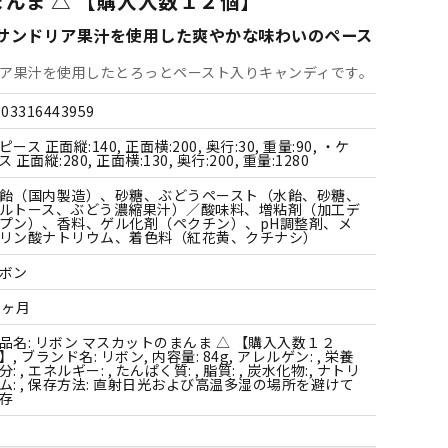
まんま △ 【購入入数１２個】
すべての飲料水
すべての調味料
すべての菓子
サンドリア果汁を使用した爽やかな味わいのペース
すべての雑貨
ア果汁を使用したとろっとペースト入りキャンディです。
903316443959
ピース 正面縦:140, 正面横:200, 奥行:30, 重量:90, ・ケ
ス 正面縦:280, 正面横:130, 奥行:200, 重量:1280
飴（国内製造）、砂糖、ぶどうペースト（水飴、砂糖、
ルトース、ぶどう濃縮果汁）／酸味料、増粘剤（加工デ
プン）、香料、ゲル化剤（ペクチン）、pH調整剤、メ
リン酸ナトリウム、着色料（紅花黄、クチナシ）
ボン
2ヶ月
品名: リボン マスカットのまんま △ 【購入入数１２
】, ブランド名: リボン, 内容量: 84g, アレルゲン: , 栄養
分: , エネルギー: , たんぱく質: , 脂質: , 炭水化物:, ナトリ
ム: , 保存方法: 直射日光および高温多湿の場所を避けて
存