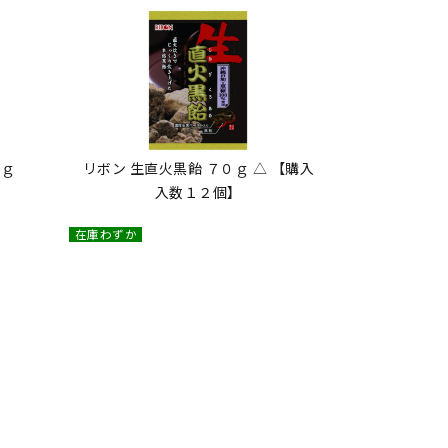
０ｇ
リボン 生直火黒飴 ７０ｇ △ 【購入
入数１２個】
在庫わずか