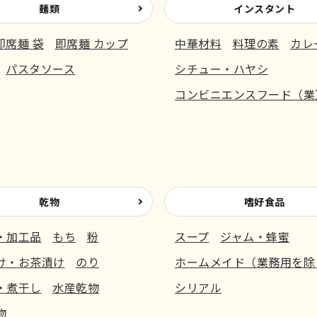
麺類
インスタント
即席麺 袋
即席麺 カップ
中華材料
料理の素
カレ
パスタソース
シチュー・ハヤシ
コンビニエンスフード（業
乾物
嗜好食品
・加工品
もち
粉
スープ
ジャム・蜂蜜
け・お茶漬け
のり
ホームメイド（業務用を除
・煮干し
水産乾物
シリアル
物