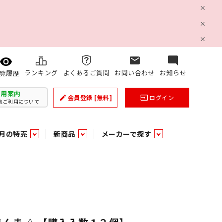
mail
mode_comment
ランキング
よくあるご質問
お問い合わせ
お知らせ
覧履歴
利用案内
会員登録
[無料]
ログイン
create
input
他ご利用について
月の特売
新商品
メーカーで探す
乳製品
和日配
日配調理加工品
バラ６０５
つまみ菓子・珍味
ケット
ング
の他加工食品
の他加工食品
ミネラルウォーター
雑貨季節品
うまみ調味料
袋ビスケット
業務用雑貨
ベビー用品
パン・生菓子
パン・生菓子
乾燥期の必需品！のど飴特集
果汁・トマト・野菜飲料
風味調味料（だしの素）
スナック
洗面浴室用品
みりん
みりん
米菓
鮮魚
鮮魚
連
文具
玩具
スポーツ用品
家庭補修
すべての業務用
すべての麺類
すべてのあ行