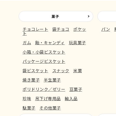
菓子
チョコレート
袋チョコ
ポケッ
パン
ト
ガム
飴・キャンディ
玩具菓子
小箱・小袋ビスケット
パッケージビスケット
袋ビスケット
スナック
米菓
焼き菓子
半生菓子
ポリドリンク／ゼリー
豆菓子
珍味
吊下げ専用品
輸入品
駄菓子
その他菓子