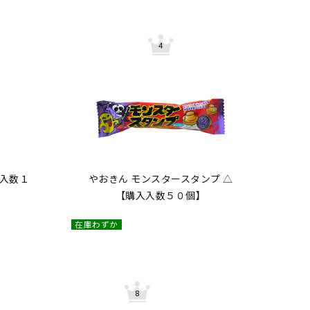
入入数１
やおきん モンスタースタンプ △
【購入入数５０個】
在庫わずか