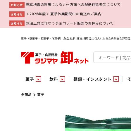
熊本地震の影響による九州方面への配送遅延発生について
お知らせ
＜2026年度＞ 夏季休業期間中の発送のご案内
お知らせ
気温上昇に伴なうチョコレート販売のお休みについて
お知らせ
菓子（駄菓子・和菓子・洋菓子）,食品.飲料.雑貨.日用品の仕入れなら会員制総合卸問
菓子
飲料
麺類・インスタント
菓子
飲料水
麺類
調味料
雑貨
業務用
特集
今月の特売
新商品
あ行
パン・生菓子
インスタント
ペット関連
か行
嗜好飲料
ビン・缶詰
業務用非食品
さ行
チルド飲料・デザート
業務用非食品
乾物
た行
嗜好食品
な行
は行
パン
全商品
菓子
チョコレート
炭酸飲料
乾麺
砂糖
洗剤
めん類・缶詰・びん詰・惣菜・乾物・その他（業務用
駄菓子特集
調味料
調味料
あ
い
即席麺 袋
甘味料
ヘアケア
インスタント
インスタント
う
濃縮・乳酸・乳飲料
切って使える！つり下げ４連・5連菓子
袋チョコ
え
塩
スキンケア
即席麺 カップ
お
味噌
ビン・缶詰
ビン・缶詰
ポケット
醤油
浴用剤
コーヒー飲料
パスタ
つゆ
ガム
麺類
麺類
口中衛生
たれ
パス
飴・
乾物
乾物
焼き菓子
ミキサー飲料
みりん風調味料
トイレ用品
当たり・占い付きのラッキーお菓子
青果
青果
ペット関連
ペット関連
半生菓子
洗濯用品
医薬部外品
香辛料
雑貨
雑貨
ポリドリンク／ゼリー
小物家具
業務用非食品
業務用非食品
低アルコール飲料
タジマヤ オリ
傘・袋物
業務用
業務用
豆
履
雑貨ギフト
その他雑貨